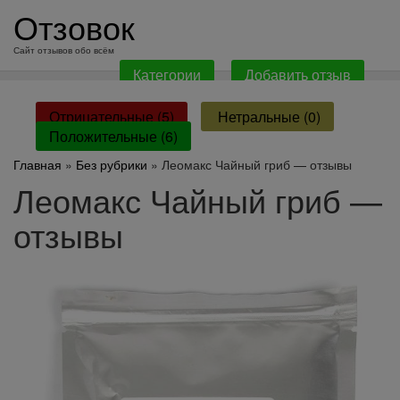
перейти
Отзовок
к
содержанию
Сайт отзывов обо всём
Категории
Добавить отзыв
Отрицательные (5)
Нетральные (0)
Положительные (6)
Главная
»
Без рубрики
» Леомакс Чайный гриб — отзывы
Леомакс Чайный гриб —
отзывы