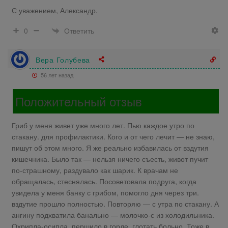
С уважением, Александр.
Ответить
0
Вера Голубева
56 лет назад
Положительный отзыв
Гриб у меня живет уже много лет. Пью каждое утро по
стакану. для профилактики. Кого и от чего лечит — не знаю,
пишут об этом много. Я же реально избавилась от вздутия
кишечника. Было так — нельзя ничего съесть, живот пучит
по-страшному, раздувало как шарик. К врачам не
обращалась, стеснялась. Посоветовала подруга, когда
увидела у меня банку с грибом, помогло дня через три.
вздутие прошло полностью. Повторяю — с утра по стакану. А
ангину подхватила банально — молочко-с из холодильника.
Охрипла-осипла. першило в горде, глотать больно. Тоже в