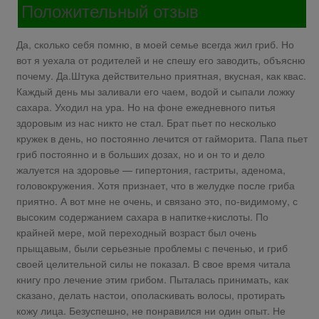
Положительный отзыв
Да, сколько себя помню, в моей семье всегда жил гриб. Но
вот я уехала от родителей и не спешу его заводить, объясню
почему. Да.Штука действительно приятная, вкусная, как квас.
Каждый день мы заливали его чаем, водой и сыпали ложку
сахара. Уходил на ура. Но на фоне ежедневного питья
здоровым из нас никто не стал. Брат пьет по несколько
кружек в день, но постоянно лечится от гайморита. Папа пьет
гриб постоянно и в больших дозах, но и он то и дело
жалуется на здоровье — гипертония, гастриты, аденома,
головокружения. Хотя признает, что в желудке после гриба
приятно. А вот мне не очень, и связано это, по-видимому, с
высоким содержанием сахара в напитке+кислоты. По
крайней мере, мой переходный возраст был очень
прыщавым, были серьезные проблемы с печенью, и гриб
своей целительной силы не показал. В свое время читала
книгу про лечение этим грибом. Пыталась принимать, как
сказано, делать настои, ополаскивать волосы, протирать
кожу лица. Безуспешно, не понравился ни один опыт. Не