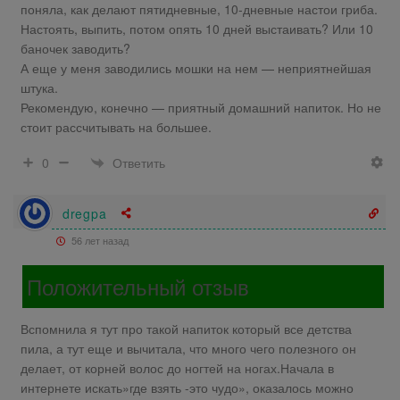
поняла, как делают пятидневные, 10-дневные настои гриба.
Настоять, выпить, потом опять 10 дней выстаивать? Или 10
баночек заводить?
А еще у меня заводились мошки на нем — неприятнейшая
штука.
Рекомендую, конечно — приятный домашний напиток. Но не
стоит рассчитывать на большее.
Ответить
0
dregpa
56 лет назад
Положительный отзыв
Вспомнила я тут про такой напиток который все детства
пила, а тут еще и вычитала, что много чего полезного он
делает, от корней волос до ногтей на ногах.Начала в
интернете искать»где взять -это чудо», оказалось можно