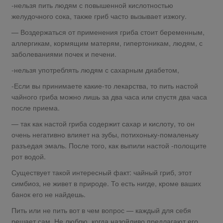
-нельзя пить людям с повышенной кислотностью
желудочного сока, также гриб часто вызывает изжогу.
— Воздержаться от применения гриба стоит беременным,
аллергикам, кормящим матерям, гипертоникам, людям, с
заболеваниями почек и печени.
-нельзя употреблять людям с сахарным диабетом,
-Если вы принимаете какие-то лекарства, то пить настой
чайного гриба можно лишь за два часа или спустя два часа
после приема.
— так как настой гриба содержит сахар и кислоту, то он
очень негативно влияет на зубы, потихоньку-помаленьку
разъедая эмаль. После того, как выпили настой -полощите
рот водой.
Существует такой интересный факт: чайный гриб, этот
симбиоз, не живет в природе. То есть нигде, кроме ваших
банок его не найдешь.
Пить или не пить вот в чем вопрос — каждый для себя
решает сам. Не люблю, когда назойливо предлагают его