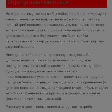
Отрицательный отзыв
Не знаю, почему все так любят чайный гриб, но по-моему от
отвратителен, что на вид, что на вкус; а вообще, говорят,
чайный гриб появился естественным путем на кем-то когда-
то забытом сладком чае. «Гриб»-это не единый организм, а
дрожжевые грибки с бактериями, симбиоз; грибки
перерабатывают сахар до спирта, а бактерии уже спирт-до
уксусной кислоты.
Никогда не любила пить эту странную жидкость. С
удовольствием кушаю сыр с плесенью, но продукты
жизнедеятельности этой «лепешки» не вызывают доверия.
Одно дело-выращивать что-то плесневое в
производственных условиях, с контролем качества, другое-
растить в банке плесень, которую десять лет выращивала (а
до этого неизвестно откуда притащила) какая-нибудь соседка
тетя Маня. И еще поются при этом дифирамбы о пользе
(для меня-весьма сомнительной).
Расскажу о противопоказаниях и вреде такого гриба.