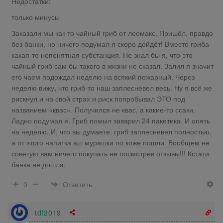
Недостатки:
только минусы
Заказали мы как то чайный гриб от леомакс. Пришёл, правдо
без банки, но ничего подумал я скоро дойдёт! Вместо гриба
какая-то непонятная субстанция. Не знал бы я, что это
чайный гриб сам бы такого в жизни не сказал. Залил я значит
его чаем подождал неделю на всякий пожарный. Через
неделю вижу, что гриб-то наш заплесневел весь. Ну я всё же
рискнул и на свой страх и риск попробывал ЭТО под
названием «квас». Получился не квас, а какие-то ссаки.
Ладно подумал я. Гриб помыл заварил 24 пакетика. И опять
на неделю. И, что вы думаете. гриб заплесневел полностью,
а от этого напитка аш мурашки по коже пошли. Вообщем не
советую вам ничего покупать не посмотрев отзывы!!! Кстати
банка не дошла.
Ответить
0
tdf2019