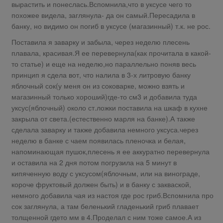
вырастить и понеслась.Вспомнила,что в уксусе чего то
похожее видела, заглянула- да он самый.Пересадила в
банку, но видимо он погиб в уксусе (магазинный) т.к. не рос.
Поставила я заварку и забыла, через неделю плесень
плавала, красивая.Я ее перевернула(как прочитала в какой-
то статье) и еще на неделю,но параллельно поняв весь
принцип я сдела вот, что налила в 3-х литровую банку
яблочный сок(у меня он из соковарке, можно взять и
магазинный только хороший)где-то см3 и добавила туда
уксус(яблочный) около ст.ложки поставила на шкаф в кухне
закрыла от света.(естественно марля на банке).А также
сделала заварку и также добавила немного уксуса.через
неделю в банке с чаем появилась пленочка и белая,
напоминающая пушок,плесень я ее аккуратно перевернула
и оставила на 2 дня потом погрузила на 5 минут в
кипяченную воду с уксусом(яблочным, или на винограде,
короче фруктовый должен быть) и в банку с закваской,
немного добавила чая из настоя где рос гриб.Вспомнила про
сок заглянула, а там беленький гладенький гриб плавает
толщенной гдето мм в 4.Проделал с ним тоже самое.А из