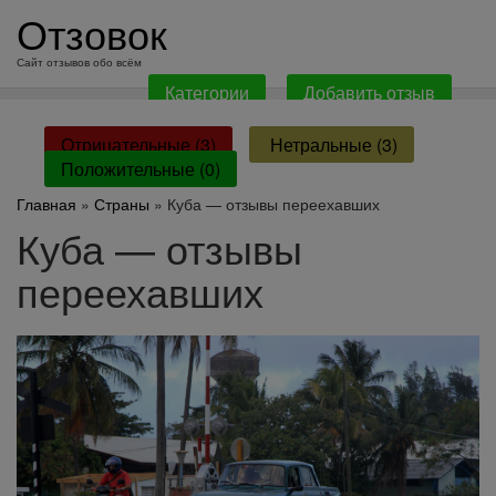
перейти
Отзовок
к
содержанию
Сайт отзывов обо всём
Категории
Добавить отзыв
Отрицательные (3)
Нетральные (3)
Положительные (0)
Главная
»
Страны
» Куба — отзывы переехавших
Куба — отзывы
переехавших