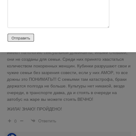
https://www.tiwy.com/foro/rus.phtml?t=27829
Ребята! Вы что с ума все сошли? На Кубе жить оооооочень
трудно, все годы революции там карточная система, 80%
женщин содержат семьи проституируюя, зарплата инженера
22 доллара, а кусок мяса вы получите по карточке раз в году.
Едят они восновном сою. Вы едете в каменный век! Кто
собрался замуж за кубинца — оставье иллюзии, эти мужчины
имеют патологию сексуальной доминанты, иными словами,
они не созданы для семьи. Среди них принято хвастаться
количеством покоренных женщин. Кубинки разрушают свои и
чужие семьи без зазрения совести, если у них АМОР, то все
дожны это ПОНИМАТЬ!!! С семьями там катастрофа, браки
держатся полгода не больше. Культуры нет никакой, везде
очереди, в транспорте давка, да и стоять в очереди на
автобус на жаре вы можете стоять ВЕЧНО!
ЖИЛА! ЗНАЮ! ПРОЙДЕНО!
Ответить
0