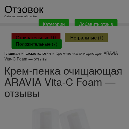
перейти
Отзовок
к
содержанию
Сайт отзывов обо всём
Категории
Добавить отзыв
Отрицательные (1)
Нетральные (1)
Положительные (7)
Главная
»
Косметология
» Крем-пенка очищающая ARAVIA
Vita-C Foam — отзывы
Крем-пенка очищающая
ARAVIA Vita-C Foam —
отзывы