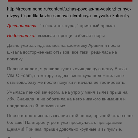
http://irecommend.ru/content/uzhas-povelas-na-vostorzhennye-
otzyvy-i-isportila-kozhu-samaya-otvratnaya-umyvalka-kotoroi-y
Достоинства:
* лёгкая текстура, * приятный аромат
Недостатки:
вызывает прыщи, забивает поры
Давно уже заглядывалась на косметику Аравия и после
шквала восторженных отзывов, все таки, решилась на
покупку.
Первым делом, я решила купить очищающую пенку Aravia
Vita-C Foam, на которую здесь висит куча положительных
отзывов.Сразу же после покупки я начала ее тестировать.
Умылась пенкой вечером, а на утро у меня вылез прыщ на
лбу. Сначала, я не обратила на него никакого внимания и
продолжила ей пользоваться.
После второго использования этой пенки, прыщей стало еще
больше! На второе утро я уже проснулась с прыщавыми
щеками! Причем, прыщи довольно крупные и выпуклые.