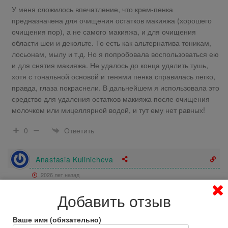
У меня сложилось впечатление, что крем-пенка
предназначена для очищения остатков макияжа (хорошего
очищения пор), а не самого макияжа, и для очищения
области шеи и декольте. То есть как альтернатива тоникам,
лосьонам, мылу и т.д. Но я попробовала воспользоваться ею
и для снятия макияжа. Не удалось до конца удалить тушь,
хотя с тональной основой и тенями пенка справилась легко,
правда, глаза покраснели. В дальнейшем я использовала это
средство для удаления остатков макияжа после очищения
молочком или мицеллярной водой, и тут ему нет равных!
Ответить
0
Anastasia Kulinicheva
2026 лет назад
Добавить отзыв
Положительный отзыв
Ваше имя (обязательно)
https://pudra.ru/aravia-professional/krem-penka-