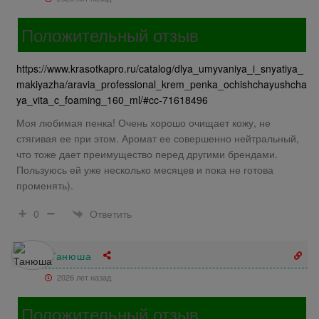
Положительный отзыв
https://www.krasotkapro.ru/catalog/dlya_umyvaniya_i_snyatiya_
makiyazha/aravia_professional_krem_penka_ochishchayushcha
ya_vita_c_foaming_160_ml/#cc-71618496
Моя любимая пенка! Очень хорошо очищает кожу, не
стягивая ее при этом. Аромат ее совершенно нейтральный,
что тоже дает преимущество перед другими брендами.
Пользуюсь ей уже несколько месяцев и пока не готова
променять).
Ответить
0
Танюша
2026 лет назад
Положительный отзыв