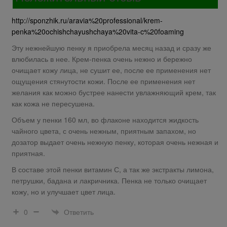
http://sponzhik.ru/aravia%20professional/krem-
penka%20ochishchayushchaya%20vita-c%20foaming
Эту нежнейшую пенку я приобрела месяц назад и сразу же
влюбилась в нее. Крем-пенка очень нежно и бережно
очищает кожу лица, не сушит ее, после ее применения нет
ощущения стянутости кожи. После ее применения нет
желания как можно бустрее нанести увлажняющий крем, так
как кожа не пересушена.
Объем у пенки 160 мл, во флаконе находится жидкость
чайного цвета, с очень нежным, приятным запахом, но
дозатор выдает очень нежную пенку, которая очень нежная и
приятная.
В составе этой пенки витамин С, а так же экстракты лимона,
петрушки, бадана и лакричника. Пенка не только очищает
кожу, но и улучшает цвет лица.
Ответить
0