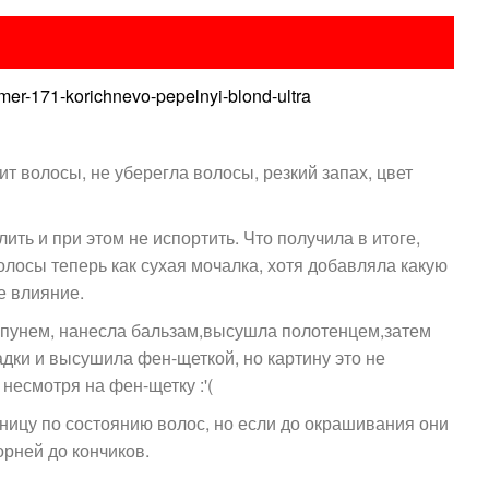
omer-171-korichnevo-pepelnyi-blond-ultra
ит волосы, не уберегла волосы, резкий запах, цвет
ить и при этом не испортить. Что получила в итоге,
олосы теперь как сухая мочалка, хотя добавляла какую
е влияние.
ампунем, нанесла бальзам,высушла полотенцем,затем
адки и высушила фен-щеткой, но картину это не
несмотря на фен-щетку :'(
зницу по состоянию волос, но если до окрашивания они
орней до кончиков.