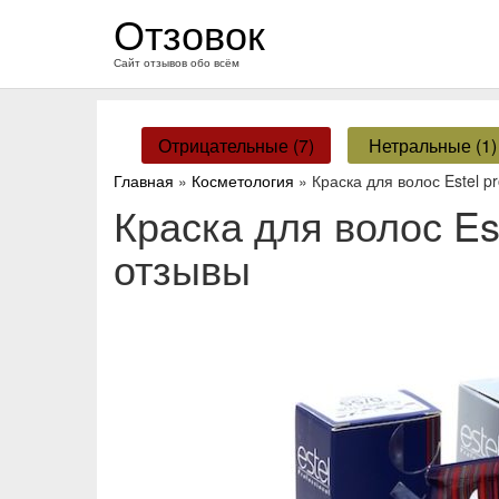
перейти
Отзовок
к
содержанию
Сайт отзывов обо всём
Отрицательные (7)
Нетральные (1)
Главная
»
Косметология
» Краска для волос Estel p
Краска для волос Es
отзывы