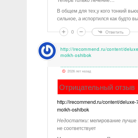
В общем для тех,у кого тонкий вь
сильное, а испортился как будто 
0
Ответить
http://irecommend.ru/content/deluxe
moikh-oshibok
2026 лет назад
Ваше и
Отрицательный отзыв
Тема
http://irecommend.ru/content/deluxe-7
moikh-oshibok
Тип от
Недостатки:
мелирование лучше н
не соответствует
Сообщ