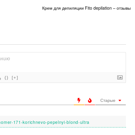
Крем для депиляции Fito depilation – отзывы
{}
[+]
Старые
-nomer-171-korichnevo-pepelnyi-blond-ultra