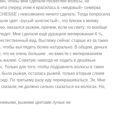
он, чтобы мне сделали посветлее волосы, но
цвета (перед этим я красилась в «медовый» семёрка
ESSE ) невозможно ничего сделать. Тогда попросила
шли цвет «русый золотистый», что близок к моему
ию, оказался рыжим, причем, если на свету, то вообще
дит. Мне сделали ещё дурацкое мелирование 6 %,
естественный вид. Выгляжу сейчас старше из-за таких
, чтобы выглядеть более натурально. В общем, деньги
 что не очень большие , но вместе с мелированием
ь жалею. Советую: никогда не ходить в дешёвые
. Только для того, чтобы подравнять волосы в таких
, была рыжая, осталась рыжей, только вторым слоем
сид). По третьему разу иду перекрашиваться. Эх. Мне
 сказали, не должно сильно сказаться на волосах. Но,
чневыми, рыжими цветами лучше не