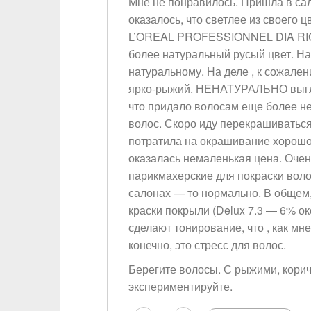
Мне не понравилось. Пришла в сал
оказалось, что светлее из своего 
L’OREAL PROFESSIONNEL DIA RICH
более натуральный русый цвет. На
натуральному. На деле , к сожален
ярко-рыжий. НЕНАТУРАЛЬНО выгля
что придало волосам еще более не
волос. Скоро иду перекрашиваться
потратила на окрашивание хорошо,
оказалась немаленькая цена. Очен
парикмахерские для покраски волос
салонах — то нормально. В общем
краски покрыли (Delux 7.3 — 6% ок
сделают тонирование, что , как мне
конечно, это стресс для волос.
Берегите волосы. С рыжими, кори
экспериментируйте.