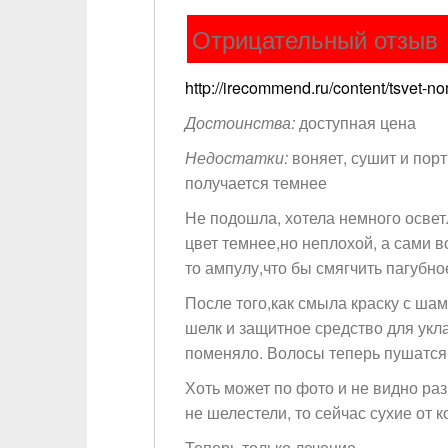
Отрицательный отзыв
http://irecommend.ru/content/tsvet-n
Достоинства:
доступная цена
Недостатки:
воняет, сушит и порт
получается темнее
Не подошла, хотела немного осветл
цвет темнее,но неплохой, а сами в
то ампулу,что бы смягчить пагубно
После того,как смыла краску с ш
шелк и защитное средство для укл
поменяло. Волосы теперь пушатся 
Хоть может по фото и не видно ра
не шелестели, то сейчас сухие от к
Теперь только лечение…