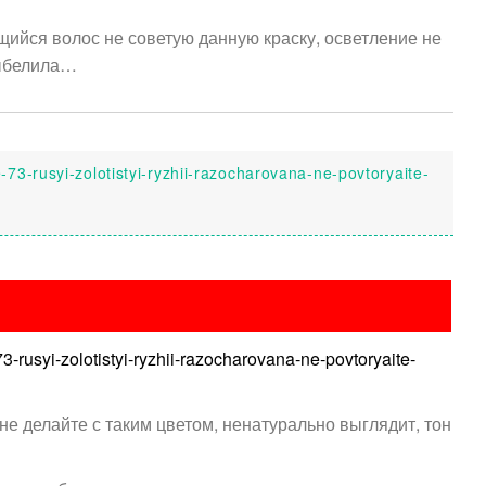
ющийся волос не советую данную краску, осветление не
выбелила…
-73-rusyi-zolotistyi-ryzhii-razocharovana-ne-povtoryaite-
Добавить отзыв
мя (обязательно)
3-rusyi-zolotistyi-ryzhii-razocharovana-ne-povtoryaite-
зыва
е делайте с таким цветом, ненатурально выглядит, тон
ение