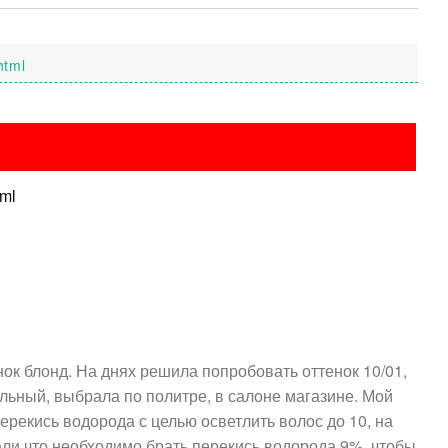
html
tml
нок блонд. На днях решила попробовать оттенок 10/01,
ьный, выбрала по политре, в салоне магазине. Мой
ерекись водорода с целью осветлить волос до 10, на
ли что необходимо брать перекись водорода 9%, чтобы