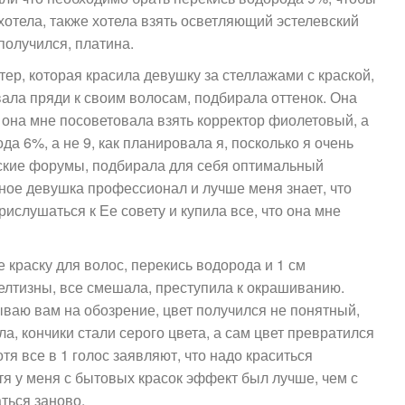
хотела, также хотела взять осветляющий эстелевский
 получился, платина.
тер, которая красила девушку за стеллажами с краской,
вала пряди к своим волосам, подбирала оттенок. Она
 она мне посоветовала взять корректор фиолетовый, а
а 6%, а не 9, как планировала я, посколько я очень
ские форумы, подбирала для себя оптимальный
рное девушка профессионал и лучше меня знает, что
ислушаться к Ее совету и купила все, что она мне
 краску для волос, перекись водорода и 1 см
елтизны, все смешала, преступила к окрашиванию.
ываю вам на обозрение, цвет получился не понятный,
а, кончики стали серого цвета, а сам цвет превратился
тя все в 1 голос заявляют, что надо краситься
я у меня с бытовых красок эффект был лучше, чем с
ться заново.