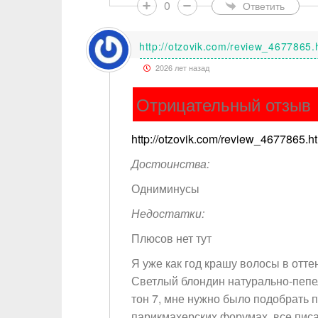
0
Ответить
http://otzovik.com/review_4677865.
2026 лет назад
Отрицательный отзыв
http://otzovik.com/review_4677865.h
Достоинства:
Одниминусы
Недостатки:
Плюсов нет тут
Я уже как год крашу волосы в отте
Светлый блондин натурально-пепел
тон 7, мне нужно было подобрать п
парикмахерских форумах, все писа