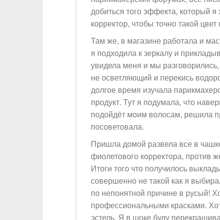
добиться того эффекта, который я 
корректор, чтобы точно такой цвет
Там же, в магазине работала и мас
я подходила к зеркалу и приклады
увидела меня и мы разговорились,
не осветляющий и перекись водород
долгое время изучала парикмахер
продукт. Тут я подумала, что наве
подойдёт моим волосам, решила пр
посоветовала.
Пришла домой развела все в чашке
фиолетового корректора, против ж
Итоги того что получилось выклад
совершенно не такой как я выбирал
по непонятной причине в русый! Хо
профессиональными красками. Хот
эстель. Я в шоке,буду перекрашива