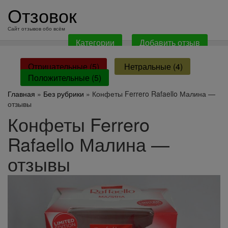
перейти
Отзовок
к
содержанию
Сайт отзывов обо всём
Категории
Добавить отзыв
Отрицательные (5)
Нетральные (4)
Положительные (5)
Главная
»
Без рубрики
» Конфеты Ferrero Rafaello Малина —
отзывы
Конфеты Ferrero
Rafaello Малина —
отзывы