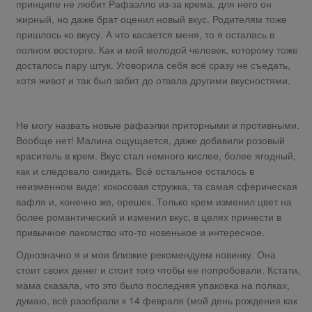
принципе не любит Рафаэлло из-за крема, для него он
жирный, но даже брат оценил новый вкус. Родителям тоже
пришлось ко вкусу. А что касается меня, то я осталась в
полном восторге. Как и мой молодой человек, которому тоже
досталось пару штук. Уговорила себя всё сразу не съедать,
хотя живот и так был забит до отвала другими вкусностями.
Не могу назвать новые рафаэлки приторными и противными.
Вообще нет! Малина ощущается, даже добавили розовый
краситель в крем. Вкус стал немного кислее, более ягодный,
как и следовало ожидать. Всё остальное осталось в
неизменном виде: кокосовая стружка, та самая сферическая
вафля и, конечно же, орешек. Только крем изменил цвет на
более романтический и изменил вкус, в целях принести в
привычное лакомство что-то новенькое и интересное.
Однозначно я и мои близкие рекомендуем новинку. Она
стоит своих денег и стоит того чтобы ее попробовали. Кстати,
мама сказала, что это было последняя упаковка на полках,
думаю, всё разобрали к 14 февраля (мой день рождения как