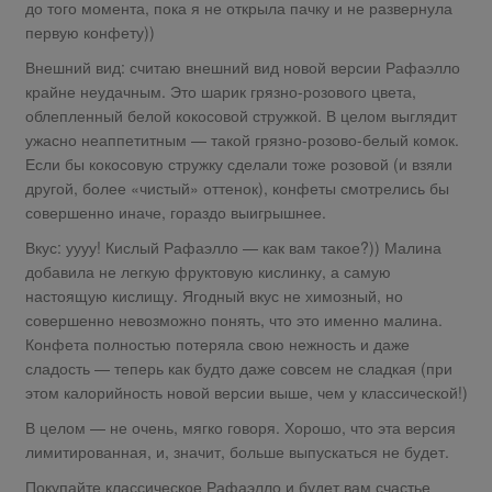
до того момента, пока я не открыла пачку и не развернула
первую конфету))
Внешний вид: считаю внешний вид новой версии Рафаэлло
крайне неудачным. Это шарик грязно-розового цвета,
облепленный белой кокосовой стружкой. В целом выглядит
ужасно неаппетитным — такой грязно-розово-белый комок.
Если бы кокосовую стружку сделали тоже розовой (и взяли
другой, более «чистый» оттенок), конфеты смотрелись бы
совершенно иначе, гораздо выигрышнее.
Вкус: уууу! Кислый Рафаэлло — как вам такое?)) Малина
добавила не легкую фруктовую кислинку, а самую
настоящую кислищу. Ягодный вкус не химозный, но
совершенно невозможно понять, что это именно малина.
Конфета полностью потеряла свою нежность и даже
сладость — теперь как будто даже совсем не сладкая (при
этом калорийность новой версии выше, чем у классической!)
В целом — не очень, мягко говоря. Хорошо, что эта версия
лимитированная, и, значит, больше выпускаться не будет.
Покупайте классическое Рафаэлло и будет вам счастье