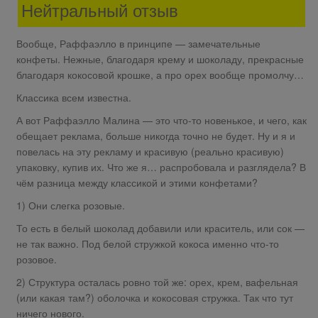
Нейтральный отзыв
Вообще, Раффаэлло в принципе — замечательные
конфеты. Нежные, благодаря крему и шоколаду, прекрасные
благодаря кокосовой крошке, а про орех вообще промолчу…
Классика всем известна.
А вот Раффаэлло Малина — это что-то новенькое, и чего, как
обещает реклама, больше никогда точно не будет. Ну и я и
повелась на эту рекламу и красивую (реально красивую)
упаковку, купив их. Что же я… распробовала и разглядела? В
чём разница между классикой и этими конфетами?
1) Они слегка розовые.
То есть в белый шоколад добавили или краситель, или сок —
не так важно. Под белой стружкой кокоса именно что-то
розовое.
2) Структура осталась ровно той же: орех, крем, вафельная
(или какая там?) оболочка и кокосовая стружка. Так что тут
ничего нового.