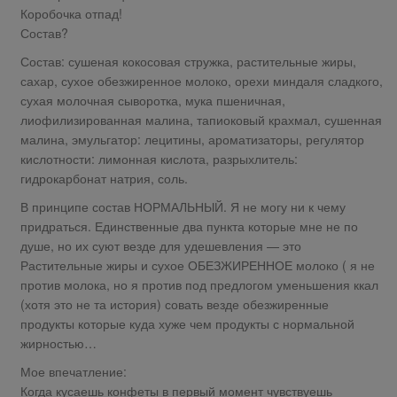
Коробочка отпад!
Состав?
Состав: сушеная кокосовая стружка, растительные жиры,
сахар, сухое обезжиренное молоко, орехи миндаля сладкого,
сухая молочная сыворотка, мука пшеничная,
лиофилизированная малина, тапиоковый крахмал, сушенная
малина, эмульгатор: лецитины, ароматизаторы, регулятор
кислотности: лимонная кислота, разрыхлитель:
гидрокарбонат натрия, соль.
В принципе состав НОРМАЛЬНЫЙ. Я не могу ни к чему
придраться. Единственные два пункта которые мне не по
душе, но их суют везде для удешевления — это
Растительные жиры и сухое ОБЕЗЖИРЕННОЕ молоко ( я не
против молока, но я против под предлогом уменьшения ккал
(хотя это не та история) совать везде обезжиренные
продукты которые куда хуже чем продукты с нормальной
жирностью…
Мое впечатление:
Когда кусаешь конфеты в первый момент чувствуешь