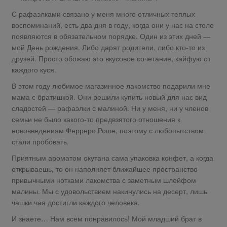
С рафаэлками связано у меня много отличных теплых
воспоминаний, есть два дня в году, когда они у нас на столе
появляются в обязательном порядке. Один из этих дней —
мой День рождения. Либо дарят родители, либо кто-то из
друзей. Просто обожаю это вкусовое сочетание, кайфую от
каждого куся.
​​​​​В этом году любимое магазинное лакомство подарили мне
мама с братишкой. Они решили купить новый для нас вид
сладостей — рафаэлки с малиной. Ни у меня, ни у членов
семьи не было какого-то предвзятого отношения к
нововведениям Ферреро Роше, поэтому с любопытством
стали пробовать.
Приятным ароматом окутана сама упаковка конфет, а когда
открываешь, то он наполняет ближайшее пространство
привычными нотками лакомства с заметным шлейфом
малины. Мы с удовольствием накинулись на десерт, лишь
чашки чая достигли каждого человека.
И знаете… Нам всем понравилось! Мой младший брат в