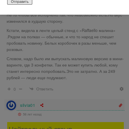
обычный покупатель.
Не то чтобы все испорчено так. что невозможно есть.Но вкус
изменился в худшую сторону.
Кстати, видела в ленте целый стенд с «Raffaello малина»
.Рядом на полках — обычные, и что то народ не спешит
пробовать новинку. Белых коробочек в разы меньше, чем
розовых.
Словом, надо было им выпускать малиновую версию в мини-
варинте, где 3 конфетки. Так ее может купить любой, кому
станет интересно попробовать.Это не затратно. А за 249
рублей — люди еще подумают.
Ответить
0
silvia01
56 лет назад
Нейтральный отзыв