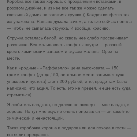
Коробка все так же хороша, с прозрачными вставками, в
розовом дизайне, и из нее все так же можно сделать
сказочный домик на занятиях кружка.)) Каждая конфетка так
же упакована. Раньше думала зачем, а только сейчас поняла
— чтобы не сыпалась стружка. И вообще, красиво.
Стружка осталась белой, но сквозь нее слабо просвечивает
розовинка. Вся малиновость конфеты внутри — розовый
крем с химическим запахом и вкусом малины. Орех на
месте.
Как и «родные» «Раффаэлло» цена высоковата — 150
грамм конфет (да-да,150, остальное место занимает куча
упаковок и пустота) стоят 200 рублей, и то, вроде там было
написано, что акция. То есть, это не предел, и еще есть куда
стремиться)
Я любитель сладкого, но далеко не эксперт — мне сладко, и
хорошо. Но тут мне вкус не очень понравился — он какой-то
химический и ненастоящий.
Такая коробочка хороша в подарок или для похода в гости —
выглядит прекрасно.