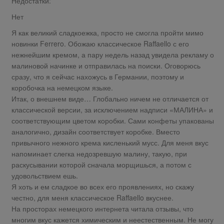
Недостатки:
Нет
Я как великий сладкоежка, просто не смогла пройти мимо
новинки Ferrero. Обожаю классическое Raffaello с его
нежнейшим кремом, а пару недель назад увидела рекламу о
малиновой начинке и отправилась на поиски. Оговорюсь
сразу, что я сейчас нахожусь в Германии, поэтому и
коробочка на немецком языке.
Итак, о внешнем виде… Глобально ничем не отличается от
классической версии, за исключением надписи «МАЛИНА» и
соответствующим цветом коробки. Сами конфеты упакованы
аналогично, дизайн соответствует коробке. Вместо
привычного нежного крема кисленький мусс. Для меня вкус
напоминает слегка недозревшую малину, такую, при
раскусывании которой сначала морщишься, а потом с
удовольствием ешь.
Я хоть и ем сладкое во всех его проявлениях, но скажу
честно, для меня классическое Raffaello вкуснее.
На просторах немецкого интернета читала отзывы, что
многим вкус кажется химическим и неестественным. Не могу