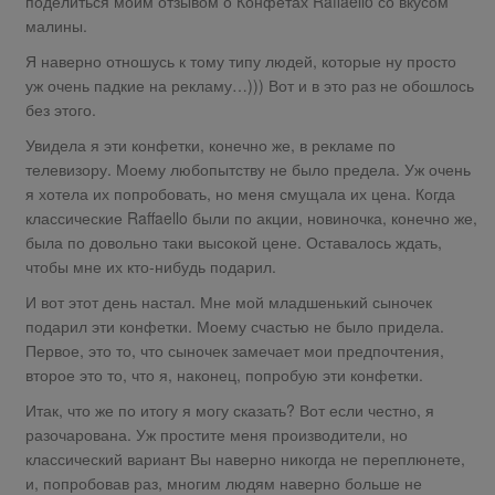
поделиться моим отзывом о Конфетах Raffaello со вкусом
малины.
Я наверно отношусь к тому типу людей, которые ну просто
уж очень падкие на рекламу…))) Вот и в это раз не обошлось
без этого.
Увидела я эти конфетки, конечно же, в рекламе по
телевизору. Моему любопытству не было предела. Уж очень
я хотела их попробовать, но меня смущала их цена. Когда
классические Raffaello были по акции, новиночка, конечно же,
была по довольно таки высокой цене. Оставалось ждать,
чтобы мне их кто-нибудь подарил.
И вот этот день настал. Мне мой младшенький сыночек
подарил эти конфетки. Моему счастью не было придела.
Первое, это то, что сыночек замечает мои предпочтения,
второе это то, что я, наконец, попробую эти конфетки.
Итак, что же по итогу я могу сказать? Вот если честно, я
разочарована. Уж простите меня производители, но
классический вариант Вы наверно никогда не переплюнете,
и, попробовав раз, многим людям наверно больше не