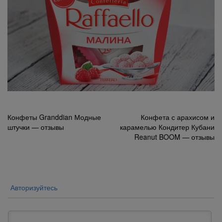
Навигация
Конфеты Granddian Модные
Конфета с арахисом и
штучки — отзывы
карамелью Кондитер Кубани
по
Reanut BOOM — отзывы
записям
Авторизуйтесь