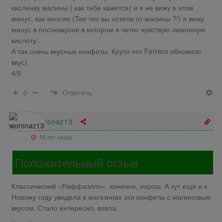
кислинку малины ( как тебе кажется) и я не вижу в этом
минус, как многие (Тип что вы хотели от малины ?!) я вижу
минус в послевкусие в котором я четко чувствую лимонную
кислоту…
А так очень вкусные конфеты. Круто что Ferrero обновило
вкус)
4/5
Ответить
0
woronaz13
56 лет назад
Положительный отзыв
Классический «Раффаэлло», конечно, хорош. А тут еще и к
Новому году увидела в магазинах эти конфеты с малиновым
вкусом. Стало интересно, взяла.