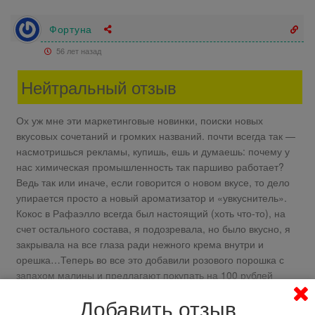
Фортуна
56 лет назад
Нейтральный отзыв
Ох уж мне эти маркетинговые новинки, поиски новых
вкусовых сочетаний и громких названий. почти всегда так —
насмотришься рекламы, купишь, ешь и думаешь: почему у
нас химическая промышленность так паршиво работает?
Ведь так или иначе, если говорится о новом вкусе, то дело
упирается просто а новый ароматизатор и «увкуснитель».
Кокос в Рафаэлло всегда был настоящий (хоть что-то), на
счет остального состава, я подозревала, но было вкусно, я
закрывала на все глаза ради нежного крема внутри и
орешка…Теперь во все это добавили розового порошка с
запахом малины и предлагают покупать на 100 рублей
дороже, хотя малина сделала привычный вкус раза в три
Добавить отзыв
хуже…