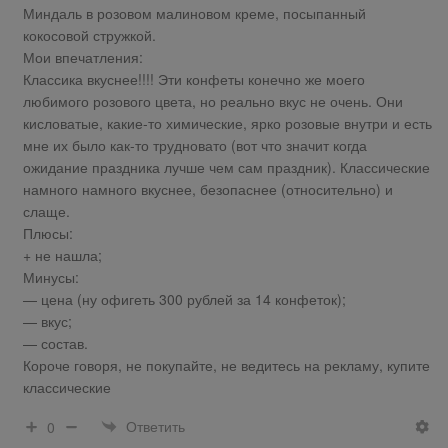
Миндаль в розовом малиновом креме, посыпанный
кокосовой стружкой.
Мои впечатления:
Классика вкуснее!!!! Эти конфеты конечно же моего
любимого розового цвета, но реально вкус не очень. Они
кисловатые, какие-то химические, ярко розовые внутри и есть
мне их было как-то трудновато (вот что значит когда
ожидание праздника лучше чем сам праздник). Классические
намного намного вкуснее, безопаснее (относительно) и
слаще.
Плюсы:
+ не нашла;
Минусы:
— цена (ну офигеть 300 рублей за 14 конфеток);
— вкус;
— состав.
Короче говоря, не покупайте, не ведитесь на рекламу, купите
классические
Ответить
0