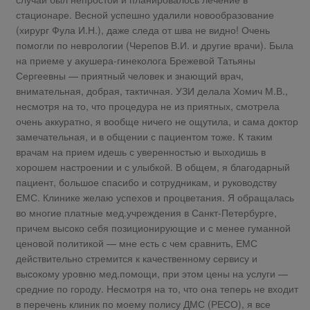
стационаре. Весной успешно удалили новообразование
(хирург Фула И.Н.), даже следа от шва не видно! Очень
помогли по неврологии (Черепов В.И. и другие врачи). Была
на приеме у акушера-гинеколога Брежевой Татьяны
Сергеевны — приятный человек и знающий врач,
внимательная, добрая, тактичная. УЗИ делала Хомич М.В.,
несмотря на то, что процедура не из приятных, смотрела
очень аккуратно, я вообще ничего не ощутила, и сама доктор
замечательная, и в общении с пациентом тоже. К таким
врачам на прием идешь с уверенностью и выходишь в
хорошем настроении и с улыбкой. В общем, я благодарный
пациент, большое спасибо и сотрудникам, и руководству
ЕМС. Клинике желаю успехов и процветания. Я обращалась
во многие платные мед.учреждения в Санкт-Петербурге,
причем высоко себя позиционирующие и с менее гуманной
ценовой политикой — мне есть с чем сравнить, ЕМС
действительно стремится к качественному сервису и
высокому уровню мед.помощи, при этом цены на услуги —
средние по городу. Несмотря на то, что она теперь не входит
в перечень клиник по моему полису ДМС (РЕСО), я все