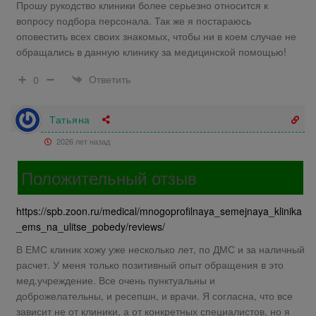
Прошу рукодство клиники более серьезно относится к
вопросу подбора персонала. Так же я постараюсь
оповестить всех своих знакомых, чтобы ни в коем случае не
обращались в данную клинику за медицинской помощью!
Ответить
0
Татьяна
2026 лет назад
Положительный отзыв
https://spb.zoon.ru/medical/mnogoprofilnaya_semejnaya_klinika
_ems_na_ulitse_pobedy/reviews/
В ЕМС клиник хожу уже несколько лет, по ДМС и за наличный
расчет. У меня только позитивный опыт обращения в это
мед.учреждение. Все очень пунктуальны и
доброжелательны, и ресепшн, и врачи. Я согласна, что все
зависит не от клиники, а от конкретных специалистов, но я