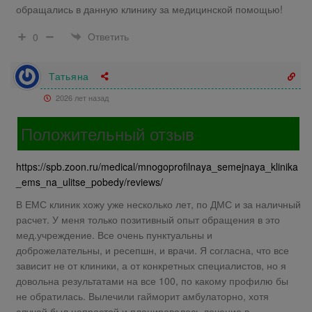
обращались в данную клинику за медицинской помощью!
Ответить
0
Татьяна
2026 лет назад
Положительный отзыв
https://spb.zoon.ru/medical/mnogoprofilnaya_semejnaya_klinika
_ems_na_ulitse_pobedy/reviews/
В ЕМС клиник хожу уже несколько лет, по ДМС и за наличный
расчет. У меня только позитивный опыт обращения в это
мед.учреждение. Все очень пунктуальны и
доброжелательны, и ресепшн, и врачи. Я согласна, что все
зависит не от клиники, а от конкретных специалистов, но я
довольна результатами на все 100, по какому профилю бы
не обратилась. Вылечили гайморит амбулаторно, хотя
случай был непростой и планировалось лечение в