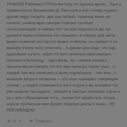
УЖАСНО Работают ПТУшнтки сужу по одному врачу… Был у
травмотолога Балакничев Д. Проснулся ели голову поднял
думаю надо сходить, дмс раз забрал, прихожу меня на
снимок, снимок врач смотрит говорит срочная
госпитализация, я говорю что так все серьезно,а вы как
думаете вывих позвонка это серьезно, я говорю для меня
вывих позвонка это просто вывих позвонка, он говорит я по
вашему отказу могу отменить…я думаю раз надо, что над
здоровьем шутить, через 15 мин приехала реанимация,
приехал в больницу…сдал кровь, экг, снимок показал…
пришли врачи говорят это кто вам написал такую чушь…я
говорю там все написано и даже подписанно…они мне.. с
вывихом второго позвонка — это еще называют говорящая
голова…у людей отнимаются ноги и руки а вы говорите что
уже неделю так ходите…говорят в частных клиниках олухи и
не у всех образование есть…пытаются заработать только…
короче прописали мне физио терапию уколы и мази…НЕ
РЕКОМЕНДУЮ
Ответить
0