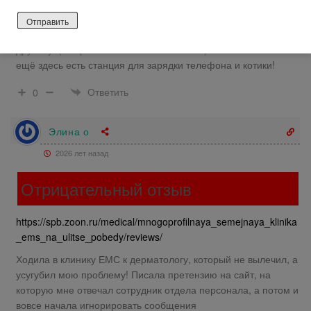
под общим наркозом. Заодно нашла здесь хорошего
мануального терапевта! Попала к Владимиру Черепову.
После его сеансов мануальной терапии я чувствую себя по-
другому! (в хорошем смысле этого слова) Спасибо вам! А
ещё здесь есть станция для зарядки телефона и котики!
Ответить
0
Элина о
2026 лет назад
Отрицательный отзыв
https://spb.zoon.ru/medical/mnogoprofilnaya_semejnaya_klinika
_ems_na_ulitse_pobedy/reviews/
Ходила в клинику ЕМС к дерматологу, который не вылечил, а
усугубил мою проблему! Писала претензию на сайт, на
которую мне отвечал сотрудник отдела персонала, а потом и
вовсе начала игнорировать сообщения