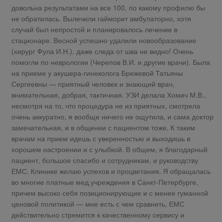
довольна результатами на все 100, по какому профилю бы
не обратилась. Вылечили гайморит амбулаторно, хотя
случай был непростой и планировалось лечение в
стационаре. Весной успешно удалили новообразование
(хирург Фула И.Н.), даже следа от шва не видно! Очень
помогли по неврологии (Черепов В.И. и другие врачи). Была
на приеме у акушера-гинеколога Брежевой Татьяны
Сергеевны — приятный человек и знающий врач,
внимательная, добрая, тактичная. УЗИ делала Хомич М.В.,
несмотря на то, что процедура не из приятных, смотрела
очень аккуратно, я вообще ничего не ощутила, и сама доктор
замечательная, и в общении с пациентом тоже. К таким
врачам на прием идешь с уверенностью и выходишь в
хорошем настроении и с улыбкой. В общем, я благодарный
пациент, большое спасибо и сотрудникам, и руководству
ЕМС. Клинике желаю успехов и процветания. Я обращалась
во многие платные мед.учреждения в Санкт-Петербурге,
причем высоко себя позиционирующие и с менее гуманной
ценовой политикой — мне есть с чем сравнить, ЕМС
действительно стремится к качественному сервису и