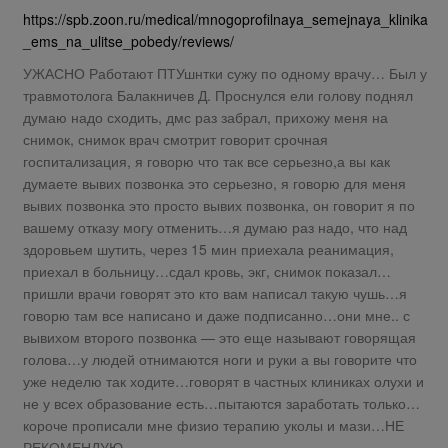
https://spb.zoon.ru/medical/mnogoprofilnaya_semejnaya_klinika
_ems_na_ulitse_pobedy/reviews/
УЖАСНО Работают ПТУшнтки сужу по одному врачу… Был у
травмотолога Балакничев Д. Проснулся ели голову поднял
думаю надо сходить, дмс раз забрал, прихожу меня на
снимок, снимок врач смотрит говорит срочная
госпитализация, я говорю что так все серьезно,а вы как
думаете вывих позвонка это серьезно, я говорю для меня
вывих позвонка это просто вывих позвонка, он говорит я по
вашему отказу могу отменить…я думаю раз надо, что над
здоровьем шутить, через 15 мин приехала реанимация,
приехал в больницу…сдал кровь, экг, снимок показал…
пришли врачи говорят это кто вам написал такую чушь…я
говорю там все написано и даже подписанно…они мне.. с
вывихом второго позвонка — это еще называют говорящая
голова…у людей отнимаются ноги и руки а вы говорите что
уже неделю так ходите…говорят в частных клиниках олухи и
не у всех образование есть…пытаются заработать только…
короче прописали мне физио терапию уколы и мази…НЕ
РЕКОМЕНДУЮ