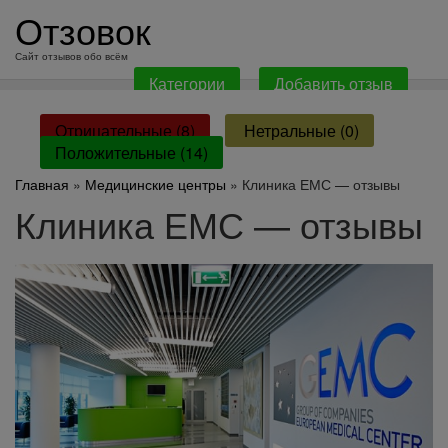
перейти
Отзовок
к
содержанию
Сайт отзывов обо всём
Категории
Добавить отзыв
Отрицательные (8)
Нетральные (0)
Положительные (14)
Главная
»
Медицинские центры
» Клиника ЕМС — отзывы
Клиника ЕМС — отзывы