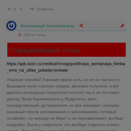
Ответить
0
Анонимный пользователь
2026 лет назад
Отрицательный отзыв
https://spb.zoon.ru/medical/mnogoprofilnaya_semejnaya_klinika
_ems_na_ulitse_pobedy/reviews/
Ужасная клиника! Хорошие врачи есть, но их не так много.
Вызывали мужу платную скорую, денежки получили, а вот
диагноз аппендицит (перитонит в итоге) так и не поставил
доктор. Вела беременность у Мудрагель, врач
посредственный, да грамотная, но все забывает, анализы
назначает после напоминания о заболеваниях, сотовый
оставляет, но никогда не берет и не перезванивает, вообще
неудобно. Была у невролога, это вообще отдельно можно
писать. Врач Гайдар до такой степени некомпетентный в