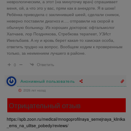
неврологическим, а этот (на минуточку врач) спрашивает
меня, ой, а что это у вас, прям как в анекдоте. Я в шоке!
Ребёнка приводила с заклинившей шеей, сделали снимок,
неверно поставили диагноз и…. отправили на скорой в
обычную больницу. Из хороших докторов: офтальмолог
Хапчаев, лор Позднякова, Стребкова терапевт, УЗИст
Имельбаев. А ну и кровь берет какая-то хамская особа,
ответить трудно на вопрос. Вообщем ходим к проверенным
только, за неимением лучшего в районе.
Ответить
0
Анонимный пользователь
2026 лет назад
Отрицательный отзыв
https://spb.zoon.ru/medical/mnogoprofilnaya_semejnaya_klinika
_ems_na_ulitse_pobedy/reviews/