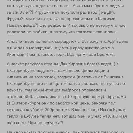
хоть чуть чуть поднятся на ноги…А что мы с братом видели
за эти 8 лет?! Игрушки нам покупали раз в год ( на ДР).
Фрукты?! мы ели их только по праздникам и в Киргизии.
Новая одежда?! Это редкость. И так было не потому что нас
родители не любили, а потому что так жизнь сложилась.
А насчет переполненых маршруток… Вот езжу я каждый день
в школу на маршрутках, и у меня сразу чувство что я в
Киргизии. Песни, говор, люди. Всё прям как в Бишкеке.
А насчёт ресурсов страны. Дак Киргизия богата водой ( в
Екатеринбурге воду пить, даже после фильтрации и
кипячения не возможно), воздухом (в отличие от Бишкека в
Екатеринбурге его вообще так назвать нельзя, его лучше не
вдыхать, там концентрация выбросов от заводов и
атомноной Эс зашкаливает за 10-кратную норму), фруктами
(в Екатеринбурге они по заоблочной цене, баночка пол
литровая клубники 200р летом). В конце конце Иссык Куль и
тепло (в Е-бурге тепла нет, вот шас май, а у нас +10, а 9 мая
шёл снег). Чем не ресурсы?!
Не надо искать плюсы и минусы. Как говорится там хорошо