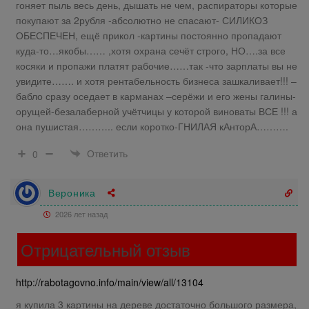
гоняет пыль весь день, дышать не чем, распираторы которые
покупают за 2рубля -абсолютно не спасают- СИЛИКОЗ
ОБЕСПЕЧЕН, ещё прикол -картины постоянно пропадают
куда-то…якобы…… ,хотя охрана сечёт строго, НО….за все
косяки и пропажи платят рабочие……так -что зарплаты вы не
увидите……. и хотя рентабельность бизнеса зашкаливает!!! –
бабло сразу оседает в карманах –серёжи и его жены галины-
орущей-безалаберной учётчицы у которой виноваты ВСЕ !!! а
она пушистая……….. если коротко-ГНИЛАЯ кАнторА……….
Ответить
0
Вероника
2026 лет назад
Отрицательный отзыв
http://rabotagovno.info/main/view/all/13104
я купила 3 картины на дереве достаточно большого размера,