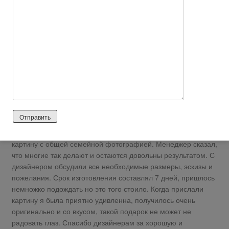
Нейтральный отзыв
http://yelp.su/comment/6611
Искала для семейного подарка оригинальную и недорогую
картину. В местных магазинах мне показались все картины
однотипными, а хотелось что нибудь оригинальное и
красивое. В интернете нашла данный магазин с
коллекционными картинами и возможности заказать картину
с собственными фотографиями. Очень понравилась
коллекция из категории религия, но я решила заказать
картину с общей семейной фотографией. Менеджер сказал,
что многие так делают и остаются довольны результатом. С
дизайнером обсудили все необходимые размеры, эскизы и
пожелания. Срок изготовления составлял 7 дней, пришлось
немножко подождать но это того стоило. Когда прислали
картину я была приятно удивленна, получилось очень
оригинально и со вкусом, такой подарок не может не
радовать глаз. Спасибо дизайнерам за хорошую и