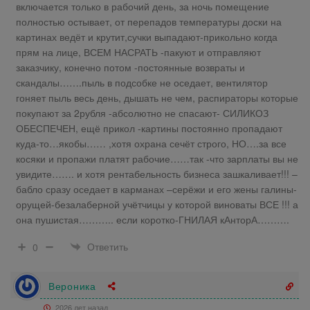
включается только в рабочий день, за ночь помещение
полностью остывает, от перепадов температуры доски на
картинах ведёт и крутит,сучки выпадают-прикольно когда
прям на лице, ВСЕМ НАСРАТЬ -пакуют и отправляют
заказчику, конечно потом -постоянные возвраты и
скандалы…….пыль в подсобке не оседает, вентилятор
гоняет пыль весь день, дышать не чем, распираторы которые
покупают за 2рубля -абсолютно не спасают- СИЛИКОЗ
ОБЕСПЕЧЕН, ещё прикол -картины постоянно пропадают
куда-то…якобы…… ,хотя охрана сечёт строго, НО….за все
косяки и пропажи платят рабочие……так -что зарплаты вы не
увидите……. и хотя рентабельность бизнеса зашкаливает!!! –
бабло сразу оседает в карманах –серёжи и его жены галины-
орущей-безалаберной учётчицы у которой виноваты ВСЕ !!! а
она пушистая……….. если коротко-ГНИЛАЯ кАнторА……….
Ответить
0
Вероника
2026 лет назад