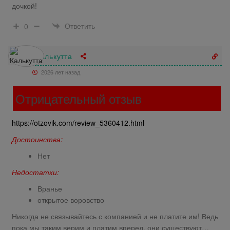
дочкой!
Ответить
0
Калькутта
2026 лет назад
Отрицательный отзыв
https://otzovik.com/review_5360412.html
Достоинства:
Нет
Недостатки:
Вранье
открытое воровство
Никогда не связывайтесь с компанией и не платите им! Ведь
пока мы таким верим и платим вперед, они существуют…