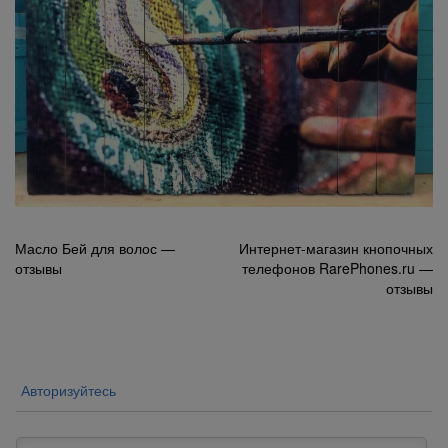
Навигация
Масло Бей для волос —
Интернет-магазин кнопочных
отзывы
телефонов RarePhones.ru —
по
отзывы
записям
Авторизуйтесь