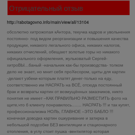
Отрицательный отзыв
http://rabotagovno.info/main/view/all/13104
обсолютно хитрожопая кАнтора, текучка кадров и увольнения
постоянно- под видом реорганизации и повышения качества
продукции, никакого легального офиса, никаких налогов,
никаких отчислений, обещают золотые горы но никакого
официального оформления, жульковатый Сергей-
хитроВЫ…баный -начальник как-бы производства- толком
дело не знает, но мнит себя проХесором, щиты для картин
-делают узбеки-которым платят денег-только на еду,
соответственно им НАСРАТЬ на ВСЁ, отсюда постоянный
брак и возвраты картин от возмущённых заказчиков, никто
понятия не имеет –КАК ПРАВИЛЬНО РАЗМЕСТИТЬ фото на
щите,что б клиенту понравилось……. НАСРАТЬ !!! и так купят,
профессионализма НОЛЬ, ГЛАВНОЕ –ЭТО БАБЛО !!!
конечная доводка картин ошкуривание и затирка в
небольшой подсобке БЕЗ вентиляции и стационарного
отопления, в углу стоит пушка -вентилятор которая