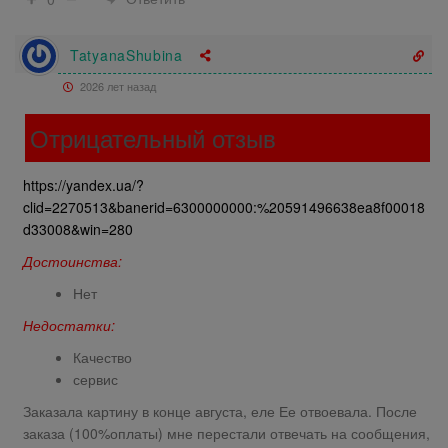
TatyanaShubina
2026 лет назад
Отрицательный отзыв
https://yandex.ua/?
clid=2270513&banerid=6300000000:%20591496638ea8f00018
d33008&win=280
Достоинства:
Нет
Недостатки:
Качество
сервис
Заказала картину в конце августа, еле Ее отвоевала. После
заказа (100%оплаты) мне перестали отвечать на сообщения,