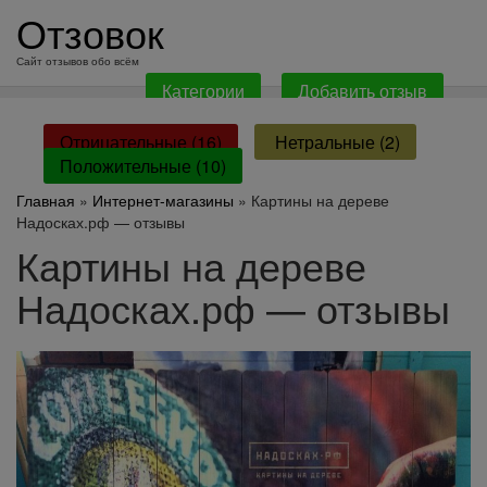
перейти
Отзовок
к
содержанию
Сайт отзывов обо всём
Категории
Добавить отзыв
Отрицательные (16)
Нетральные (2)
Положительные (10)
Главная
»
Интернет-магазины
» Картины на дереве
Надосках.рф — отзывы
Картины на дереве
Надосках.рф — отзывы