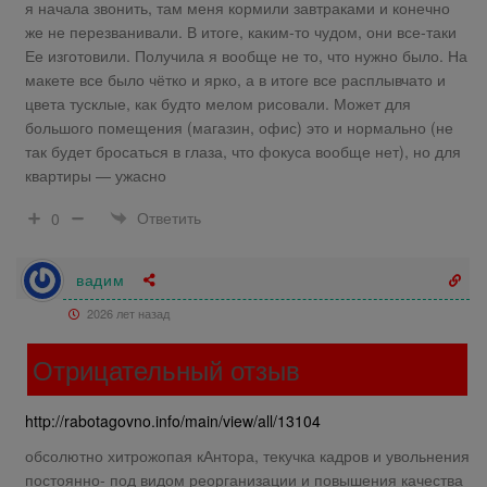
я начала звонить, там меня кормили завтраками и конечно
же не перезванивали. В итоге, каким-то чудом, они все-таки
Ее изготовили. Получила я вообще не то, что нужно было. На
макете все было чётко и ярко, а в итоге все расплывчато и
цвета тусклые, как будто мелом рисовали. Может для
большого помещения (магазин, офис) это и нормально (не
так будет бросаться в глаза, что фокуса вообще нет), но для
квартиры — ужасно
Ответить
0
вадим
2026 лет назад
Отрицательный отзыв
http://rabotagovno.info/main/view/all/13104
обсолютно хитрожопая кАнтора, текучка кадров и увольнения
постоянно- под видом реорганизации и повышения качества