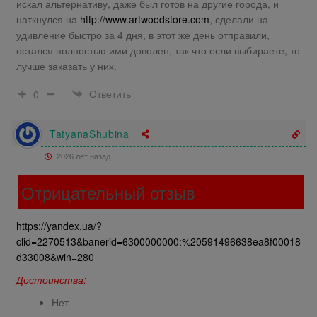
искал альтернативу, даже был готов на другие города, и
наткнулся на
http://www.artwoodstore.com
, сделали на
удивление быстро за 4 дня, в этот же день отправили,
остался полностью ими доволен, так что если выбираете, то
лучше заказать у них.
Ответить
0
TatyanaShubina
2026 лет назад
Отрицательный отзыв
https://yandex.ua/?
clid=2270513&banerid=6300000000:%20591496638ea8f00018
d33008&win=280
Достоинства:
Нет