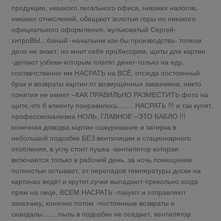
продукции, никакого легального офиса, никаких налогов,
никаких отчислений, обещают золотые горы но никакого
официального оформления, жульковатый Сергей-
хитроВЫ…баный -начальник как-бы производства- толком
дело не знает, но мнит себя проХесором, щиты для картин
-делают узбеки-которым платят денег-только на еду,
соответственно им НАСРАТЬ на ВСЁ, отсюда постоянный
брак и возвраты картин от возмущённых заказчиков, никто
понятия не имеет –КАК ПРАВИЛЬНО РАЗМЕСТИТЬ фото на
щите,что б клиенту понравилось……. НАСРАТЬ !!! и так купят,
профессионализма НОЛЬ, ГЛАВНОЕ –ЭТО БАБЛО !!!
конечная доводка картин ошкуривание и затирка в
небольшой подсобке БЕЗ вентиляции и стационарного
отопления, в углу стоит пушка -вентилятор которая
включается только в рабочий день, за ночь помещение
полностью остывает, от перепадов температуры доски на
картинах ведёт и крутит,сучки выпадают-прикольно когда
прям на лице, ВСЕМ НАСРАТЬ -пакуют и отправляют
заказчику, конечно потом -постоянные возвраты и
скандалы…….пыль в подсобке не оседает, вентилятор