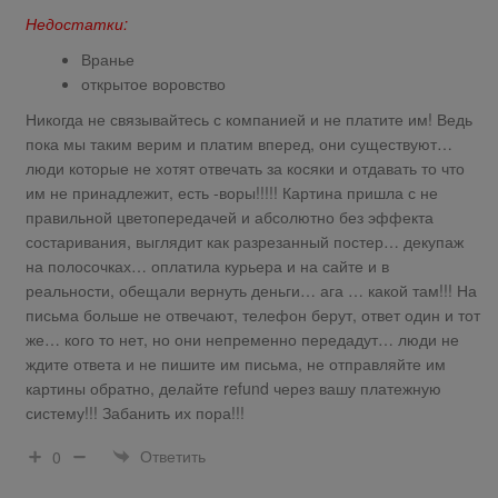
Недостатки:
Вранье
открытое воровство
Никогда не связывайтесь с компанией и не платите им! Ведь
пока мы таким верим и платим вперед, они существуют…
люди которые не хотят отвечать за косяки и отдавать то что
им не принадлежит, есть -воры!!!!! Картина пришла с не
правильной цветопередачей и абсолютно без эффекта
состаривания, выглядит как разрезанный постер… декупаж
на полосочках… оплатила курьера и на сайте и в
реальности, обещали вернуть деньги… ага … какой там!!! На
письма больше не отвечают, телефон берут, ответ один и тот
же… кого то нет, но они непременно передадут… люди не
ждите ответа и не пишите им письма, не отправляйте им
картины обратно, делайте refund через вашу платежную
систему!!! Забанить их пора!!!
Ответить
0