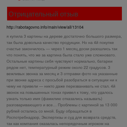
Отрицательный отзыв
http://rabotagovno.info/main/view/all/13104
я купила 3 картины на дереве достаточно большого размера,
так была довольна качество продукции. Но на 4й покупке
счастье закончилось — через 1 месяц доски разошлись так
что понять, что же за картина была стало уже сложновато.
Остальные картины себя чувствуют нормально, батареи
рядом нет, температурный режим около 22 градусов. 3
вежливых звонка за месяц и 3 отправки фото на указанные
при звонке адреса с просьбой разобраться в ситуации ни к
чему не привели — никто даже перезванивать не стал. 4й
звонок на повышенных тонах привел к тому, что удалось
узнать только имя (фамилию отказались называть)
разговаривающего и все… Проблемы с картиной за 13 000
рублей остались со мной. Буду обращаться в
Роспотребнадзор, Экспертизы и суд для возврата средств,
так как компания оказалась непорядочным игроком на