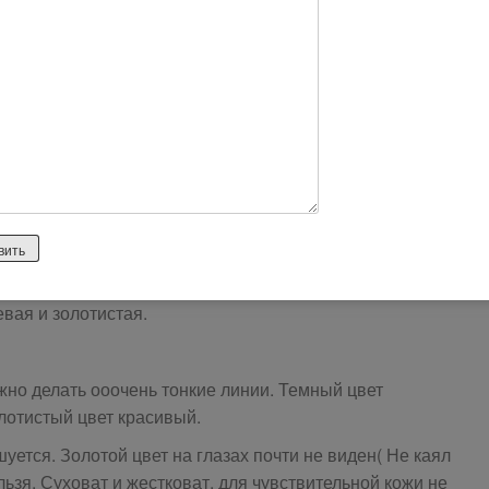
02 ничем примечательным мне не запомнился)
евая и золотистая.
жно делать ооочень тонкие линии. Темный цвет
лотистый цвет красивый.
уется. Золотой цвет на глазах почти не виден( Не каял
льзя. Суховат и жестковат, для чувствительной кожи не