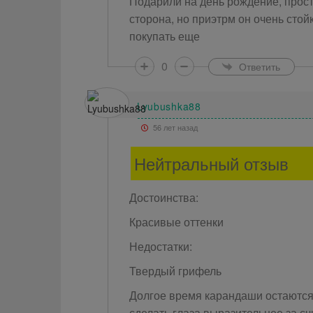
Подарили на день рождение, прост
сторона, но приэтрм он очень стой
покупать еще
0
Ответить
Lyubushka88
56 лет назад
Нейтральный отзыв
Достоинства:
Красивые оттенки
Недостатки:
Твердый грифель
Долгое время карандаши остаются
сделать глаза выразительнее за 