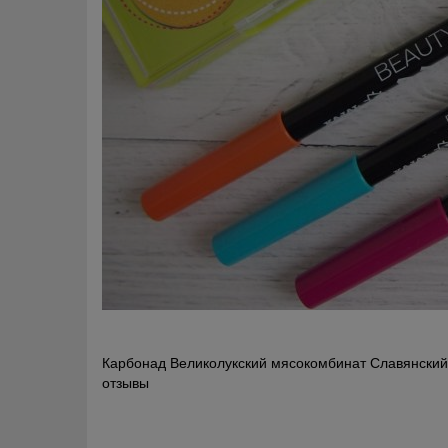
Навигация
Карбонад Великолукский мясокомбинат Славянски
отзывы
по
записям