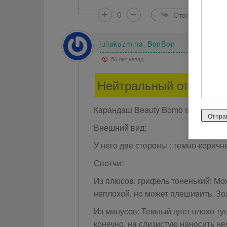
0
Ответить
juliakuzmina_BonBon
56 лет назад
Нейтральный отзыв
Карандаш Beauty Bomb в оттенке 
Внешний вид:
У него две стороны : темно-коричн
Свотчи:
Из плюсов: грифель тоненький! Мо
неплохой, но может плешивить. Зо
Из минусов: Темный цвет плохо туш
конечно, на слизистую наносить не