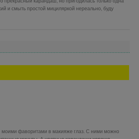
о прекрасный карандаш, но пригодилась только одна
кий и смыть простой мициляркой нереально, буду
 моими фаворитами в макияже глаз. С ними можно
считанные минуты. А цветные карандаши хорошо