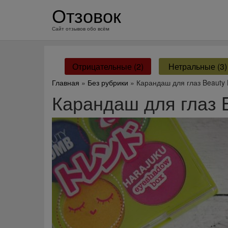
перейти
Отзовок
к
содержанию
Сайт отзывов обо всём
Отрицательные (2)
Нетральные (3)
Главная
»
Без рубрики
» Карандаш для глаз Beauty
Карандаш для глаз 