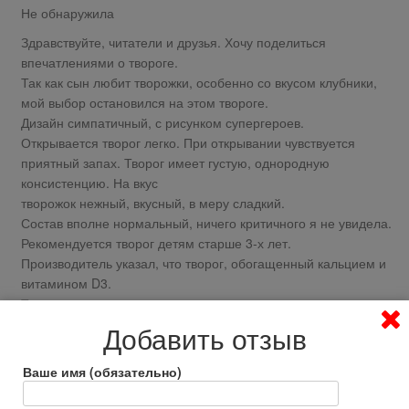
Не обнаружила
Здравствуйте, читатели и друзья. Хочу поделиться
впечатлениями о твороге.
Так как сын любит творожки, особенно со вкусом клубники,
мой выбор остановился на этом твороге.
Дизайн симпатичный, с рисунком супергероев.
Открывается творог легко. При открывании чувствуется
приятный запах. Творог имеет густую, однородную
консистенцию. На вкус
творожок нежный, вкусный, в меру сладкий.
Состав вполне нормальный, ничего критичного я не увидела.
Рекомендуется творог детям старше 3-х лет.
Производитель указал, что творог, обогащенный кальцием и
витамином D3.
Творог сыну очень понравился, иногда можно купить.
Рекомендую
Добавить отзыв
Ответить
0
Ваше имя (обязательно)