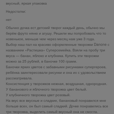
вкусный, яркая упаковка
Недостатки:
нет
Обычно дочка ест детский творог каждый день, обычно мы
берём фруто няню и агушу. Решили мы попробовать что то
новенькое, меньше чем через месяц нам уже 3 года.
Выбор наш пал на красиво оформленные творожки Danone с
названием «Растишка» Суперсемейка. Взяли на пробу три
вкуса — банан, яблоко и клубника. Купить эти творожки
можно за 25 рублей, в баночке 100 грамм.
Баночки ярких цветов с забавными рисунками супергероев,
ребёнка заинтересовали рисунки и она их с удовольствием
рассматривала.
Консистенция у творожков нежная, воздушная, однородная.
У бананового и яблочного творожка цвет белый.
У клубничного творожка цвет розовый.
На вкус все вкусные и сладкие, банановый понравился мне
больше всех, он был самый сладкий. Дочке понравились все
три творожка, выделить самый вкусный она не смогла.