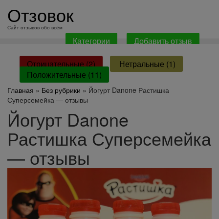
перейти
Отзовок
к
содержанию
Сайт отзывов обо всём
Категории
Добавить отзыв
Отрицательные (2)
Нетральные (1)
Положительные (11)
Главная
»
Без рубрики
» Йогурт Danone Растишка
Суперсемейка — отзывы
Йогурт Danone
Растишка Суперсемейка
— отзывы