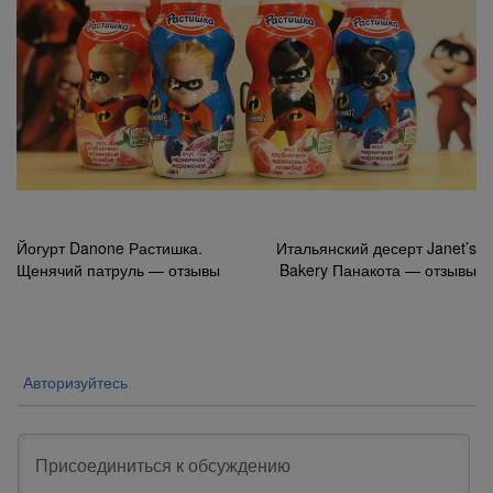
Навигация
Йогурт Danone Растишка.
Итальянский десерт Janet’s
Щенячий патруль — отзывы
Bakery Панакота — отзывы
по
записям
Авторизуйтесь