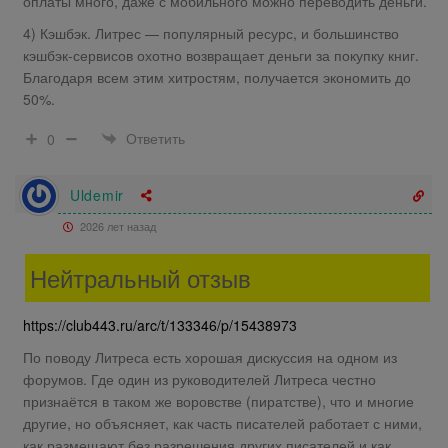
оплаты много, даже с мобильного можно переводить деньги.
4) Кэшбэк. Литрес — популярный ресурс, и большинство
кэшбэк-сервисов охотно возвращает деньги за покупку книг.
Благодаря всем этим хитростям, получается экономить до
50%.
Ответить
0
Uldemir
2026 лет назад
Нейтральный отзыв
https://club443.ru/arc/t/133346/p/15438973
По поводу Литреса есть хорошая дискуссия на одном из
форумов. Где один из руководителей Литреса честно
признаётся в таком же воровстве (пиратстве), что и многие
другие, но объясняет, как часть писателей работает с ними,
как размещают без разрешения других писателей и как