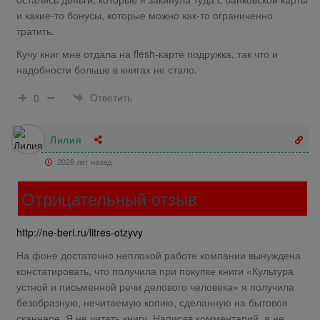
и какие-то бонусы, которые можно как-то ограниченно
тратить.
Кучу книг мне отдала на flesh-карте подружка, так что и
надобности больше в книгах не стало.
Ответить
0
Лилия
2026 лет назад
Отрицательный отзыв
http://ne-beri.ru/litres-otzyvy
На фоне достаточно неплохой работе компании вынуждена
констатировать, что получила при покупке книги «Культура
устной и письменной речи делового человека» я получила
безобразную, нечитаемую копию, сделанную на бытовоя
сканнере. Я не читать книгу. Написав комментарий, я не