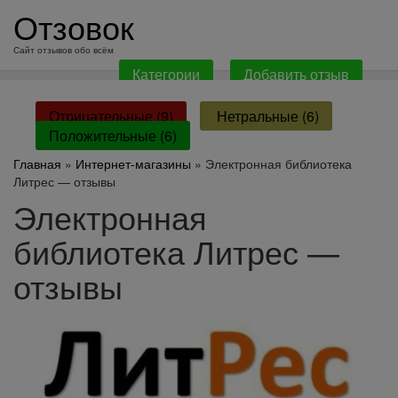
перейти
Отзовок
к
содержанию
Сайт отзывов обо всём
Категории
Добавить отзыв
Отрицательные (9)
Нетральные (6)
Положительные (6)
Главная
»
Интернет-магазины
» Электронная библиотека
Литрес — отзывы
Электронная
библиотека Литрес —
отзывы