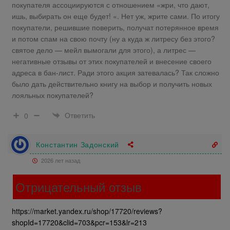
покупателя ассоциируются с отношением «жри, что дают,
ишь, выбирать он еще будет! «. Нет уж, жрите сами. По итогу
покупатели, решившие поверить, получат потерянное время
и потом спам на свою почту (ну а куда ж литресу без этого?
святое дело — мейл вымогали для этого), а литрес —
негативные отзывы от этих покупателей и внесение своего
адреса в бан-лист. Ради этого акция затевалась? Так сложно
было дать действительно книгу на выбор и получить новых
лояльных покупателей?
Ответить
0
Константин Задонский
2026 лет назад
Отрицательный отзыв
https://market.yandex.ru/shop/17720/reviews?
shopId=17720&clid=703&pcr=153&lr=213