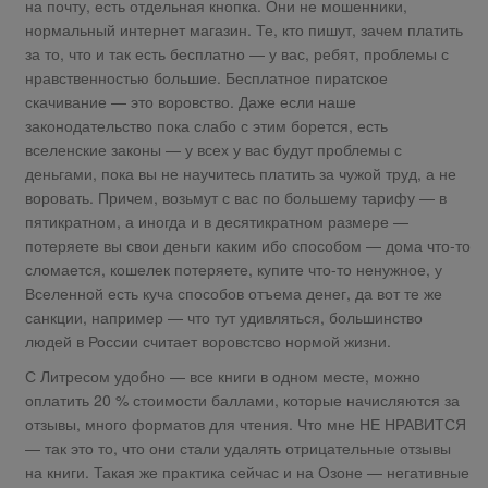
на почту, есть отдельная кнопка. Они не мошенники,
нормальный интернет магазин. Те, кто пишут, зачем платить
за то, что и так есть бесплатно — у вас, ребят, проблемы с
нравственностью большие. Бесплатное пиратское
скачивание — это воровство. Даже если наше
законодательство пока слабо с этим борется, есть
вселенские законы — у всех у вас будут проблемы с
деньгами, пока вы не научитесь платить за чужой труд, а не
воровать. Причем, возьмут с вас по большему тарифу — в
пятикратном, а иногда и в десятикратном размере —
потеряете вы свои деньги каким ибо способом — дома что-то
сломается, кошелек потеряете, купите что-то ненужное, у
Вселенной есть куча способов отъема денег, да вот те же
санкции, например — что тут удивляться, большинство
людей в России считает воровстсво нормой жизни.
С Литресом удобно — все книги в одном месте, можно
оплатить 20 % стоимости баллами, которые начисляются за
отзывы, много форматов для чтения. Что мне НЕ НРАВИТСЯ
— так это то, что они стали удалять отрицательные отзывы
на книги. Такая же практика сейчас и на Озоне — негативные