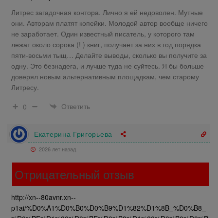
Литрес загадочная контора. Лично я ей недоволен. Мутные
они. Авторам платят копейки. Молодой автор вообще ничего
не заработает. Один известный писатель, у которого там
лежат около сорока (! ) книг, получает за них в год порядка
пяти-восьми тыщ… Делайте выводы, сколько вы получите за
одну. Это безнадега, и лучше туда не суйтесь. Я бы больше
доверял новым альтернативным площадкам, чем старому
Литресу.
Ответить
0
Екатерина Григорьева
2026 лет назад
Отрицательный отзыв
http://xn--80avnr.xn--
p1ai/%D0%A1%D0%B0%D0%B9%D1%82%D1%8B_%D0%B8_