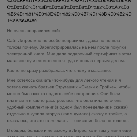
%D0%BF%D1%80%D0%BE%D0%B3%D1%80%D0%B0%D0%B
C%D0%BC%D1%8B/%D0%9B%D0%B8%D1%82%D0%A0%D0
%B5%D1%81/%D0%9E%D1%82%D0%B7%D1%8B%D0%B2%D
1%8B/6645489
Не очень понравился сайт
Сайт Литрес мне не особо понравился, даже не поняла
толком почему. Зарегистрировалась на нем после покупки
электронной книги. Мне дали подарочный сертификат в этом
магазине ну и естественно я туда и пошла первым делом.
Как-то не сразу разобралась что к чему в магазине.
Мне хотелось скачать что-нибудь для легкого чтения и я
хотела скачать братьев Стругацких «Сказки о Тройке», чтобы
можно было как-то поднять себе настроение. Они были
платные и я как-то расстроилась, что оплатила не очень
удобный комплект книг (в одном был понедельник и сказка)
отдельно я купила вторую (как я думала) сказку о тройке, а
оказалось, что это та же часть — описание было не точное..
В общем, больше и не захожу в Литрес, хотя там у меня еще
остались деньги, которые я закинула туда с банковской карты