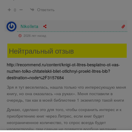
Ответить
0
Nikolleta
2026 лет назад
Нейтральный отзыв
http://irecommend.ru/content/knigi-ot-litres-besplatno-ot-vas-
nuzhen-tolko-chitatelskii-bilet-otlichnyi-proekt-litres-bib?
destination=node%2F3157684
Зря я тут веселилась, нашла только что интересующую меня
книгу, но она оказалась «на руках». Меня поставили в
очередь, так как в моей библиотеке 1 экземпляр такой книги
Думаю, сделано это для того, чтобы сохранить интерес и к
приобретению книг через Литрес, если книг будет
неограниченное количество, то спрос всегда будет
удовлетворён, тем самым не появится вообще желание