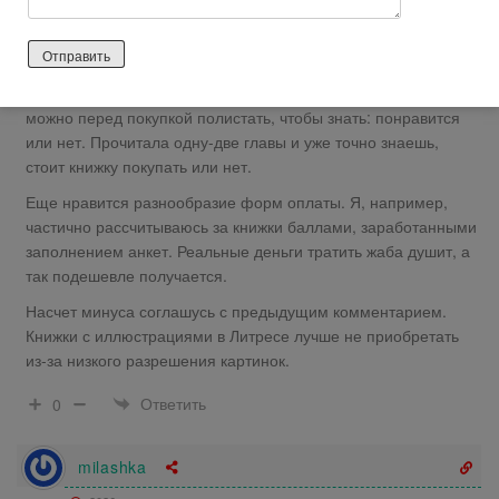
скачать в Интернете бесплатно. Но мои нежно любимые
иронические детективы Донцовой и Куликовой, увы, теперь
бесплатно нигде скачать не удается — авторское право!
В Литресе нравится то, что книги мало знакомых авторов
можно перед покупкой полистать, чтобы знать: понравится
или нет. Прочитала одну-две главы и уже точно знаешь,
стоит книжку покупать или нет.
Еще нравится разнообразие форм оплаты. Я, например,
частично рассчитываюсь за книжки баллами, заработанными
заполнением анкет. Реальные деньги тратить жаба душит, а
так подешевле получается.
Насчет минуса соглашусь с предыдущим комментарием.
Книжки с иллюстрациями в Литресе лучше не приобретать
из-за низкого разрешения картинок.
Ответить
0
milashka