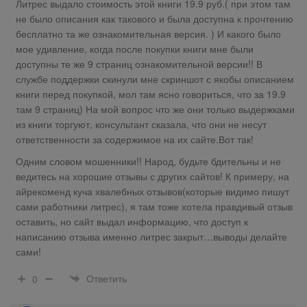
Литрес выдало стоимость этой книги 19.9 руб.( при этом там
не было описания как такового и была доступна к прочтению
бесплатно та же ознакомительная версия. ) И какого было
мое удивление, когда после покупки книги мне были
доступны те же 9 страниц ознакомительной версии!! В
службе поддержки скинули мне скриншот с якобы описанием
книги перед покупкой, мол там ясно говориться, что за 19.9
там 9 страниц) На мой вопрос что же они только выдержками
из книги торгуют, консультант сказала, что они не несут
ответственности за содержимое на их сайте.Вот так!
Одним словом мошенники!! Народ, будьте бдительны и не
ведитесь на хорошие отзывы с других сайтов! К примеру, на
айрекоменд куча хвалебных отзывов(которые видимо пишут
сами работники литрес), я там тоже хотела правдивый отзыв
оставить, но сайт выдал информацию, что доступ к
написанию отзыва именно литрес закрыт…выводы делайте
сами!
Ответить
0