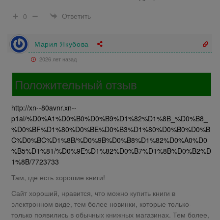
Ответить
0
Мария Якубова
2026 лет назад
Положительный отзыв
http://xn--80avnr.xn--
p1ai/%D0%A1%D0%B0%D0%B9%D1%82%D1%8B_%D0%B8_
%D0%BF%D1%80%D0%BE%D0%B3%D1%80%D0%B0%D0%B
C%D0%BC%D1%8B/%D0%9B%D0%B8%D1%82%D0%A0%D0
%B5%D1%81/%D0%9E%D1%82%D0%B7%D1%8B%D0%B2%D
1%8B/7723733
Там, где есть хорошие книги!
Сайт хороший, нравится, что можно купить книги в
электронном виде, тем более новинки, которые только-
только появились в обычных книжных магазинах. Тем более,