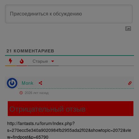
21
КОММЕНТАРИЕВ
Старые
Monk
2026 лет назад
Отрицательный отзыв
http://fantasts.ru/forum/index.php?
s=270ecc5e340a9020984fb2955ada2f02&showtopic=2072&vie
w=findpost&p=65790