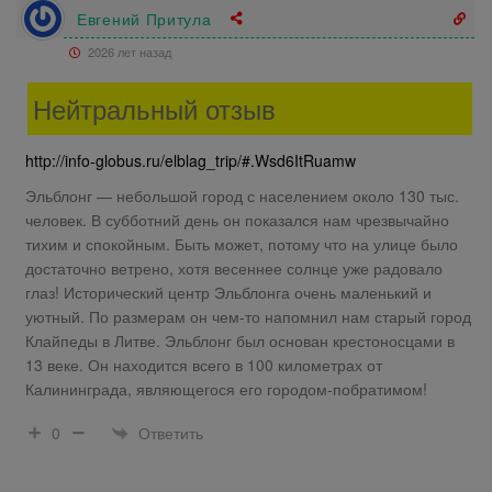
Евгений Притула
2026 лет назад
Нейтральный отзыв
http://info-globus.ru/elblag_trip/#.Wsd6ItRuamw
Эльблонг — небольшой город с населением около 130 тыс.
человек. В субботний день он показался нам чрезвычайно
тихим и спокойным. Быть может, потому что на улице было
достаточно ветрено, хотя весеннее солнце уже радовало
глаз! Исторический центр Эльблонга очень маленький и
уютный. По размерам он чем-то напомнил нам старый город
Клайпеды в Литве. Эльблонг был основан крестоносцами в
13 веке. Он находится всего в 100 километрах от
Калининграда, являющегося его городом-побратимом!
Ответить
0