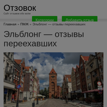
перейти
Отзовок
к
содержанию
Сайт отзывов обо всём
Категории
Добавить отзыв
Главная
»
ПМЖ
» Эльблонг — отзывы переехавших
Эльблонг — отзывы
переехавших