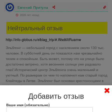
Евгений Притула
2026 лет назад
Нейтральный отзыв
http://info-globus.ru/elblag_trip/#.Wsd6ItRuamw
Эльблонг — небольшой город с населением около 130 тыс.
человек. В субботний день он показался нам чрезвычайно
тихим и спокойным. Быть может, потому что на улице было
достаточно ветрено, хотя весеннее солнце уже радовало
глаз! Исторический центр Эльблонга очень маленький и
уютный. По размерам он чем-то напомнил нам старый город
Клайпеды в Литве. Эльблонг был основан крестоносцами в
13 веке. Он находится всего в 100 километрах от
Калининграда, являющегося его городом-побратимом!
Добавить отзыв
Ответить
0
Ваше имя (обязательно)