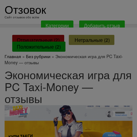
перейти
Отзовок
к
содержанию
Сайт отзывов обо всём
Категории
Добавить отзыв
Отрицательные (2)
Нетральные (2)
Положительные (2)
Главная
»
Без рубрики
» Экономическая игра для PC Taxi-
Money — отзывы
Экономическая игра для
PC Taxi-Money —
отзывы