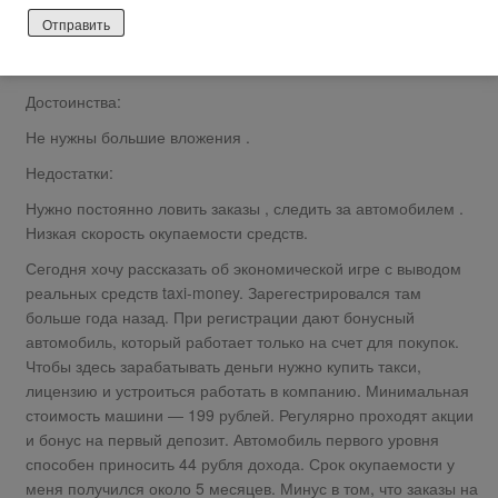
Нейтральный отзыв
Достоинства:
Не нужны большие вложения .
Недостатки:
Нужно постоянно ловить заказы , следить за автомобилем .
Низкая скорость окупаемости средств.
Сегодня хочу рассказать об экономической игре с выводом
реальных средств taxi-money. Зарегестрировался там
больше года назад. При регистрации дают бонусный
автомобиль, который работает только на счет для покупок.
Чтобы здесь зарабатывать деньги нужно купить такси,
лицензию и устроиться работать в компанию. Минимальная
стоимость машини — 199 рублей. Регулярно проходят акции
и бонус на первый депозит. Автомобиль первого уровня
способен приносить 44 рубля дохода. Срок окупаемости у
меня получился около 5 месяцев. Минус в том, что заказы на