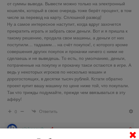
от суммы вывода. Вывести можно только на электронный
кошелёк, который в свою очередь тоже берёт процент, в том
числе за перевод на карту. Сплошной развод!
Ну а самое интересное наступит, когда вдруг захочется
прекратить играть и забрать свои деньги. Вот и я пришла к
такому решению, продала свои машины, а деньги от них
поступили… тадаамм… на счёт покупок!, с которого кроме
совершения других покупок и прокачки ничего с ними не
сделаешь и не выведешь. То есть, по умолчанию, деньги,
потраченные на покупку и прокачку такси остаются в игре. А
ведь у некоторых игроков по несколько машин и
дорогостоящих, в десятки тысяч рублей. Кстати обратно
проект купит вашу машину по цене ниже той, что покупали.
Так что трижды подумайте, прежде чем ввязываться в эту
афёру!
Ответить
0
alekseevih
56 лет назад