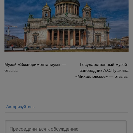
Навигация
Музей «Экспериментаниум» —
Государственный музей-
отзывы
заповедник А.С.Пушкина
по
«Михайловское» — отзывы
записям
Авторизуйтесь