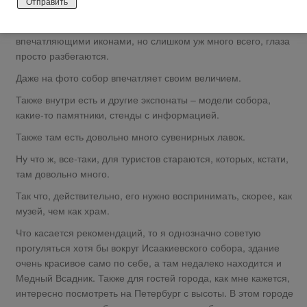
Конечно, изнутри собор очень красив со всеми этими
колоннами, мрамором, росписями, позолотой,
впечатляющими иконами, но слишком уж много всего, глаза
просто разбегаются.
Даже на фото собор впечатляет своим величием.
Также внутри есть и другие экспонаты – модели собора,
какие-то памятники, стенды с информацией.
Также там есть довольно много сувенирных лавок.
Ну что ж, все-таки, для туристов стараются, которых, кстати,
там довольно много.
Так что, действительно, его нужно воспринимать, скорее, как
музей, чем как храм.
Что касается рекомендаций, то я однозначно советую
прогуляться хотя бы вокруг Исаакиевского собора, здание
очень красивое само по себе, а там недалеко находится и
Медный Всадник. Также для гостей города, как мне кажется,
интересно посмотреть на Петербург с высоты. В этом городе