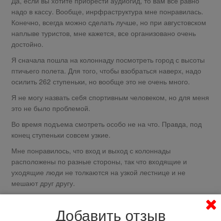
Да, если вы хотите прибрести аудиогид, то вам все равно
надо в кассу. Вообще, инрфраструктура мне понравилась.
Конечно, всегда можно сделать лучше, но при августовском
наплыве туристов, мне кажется, все организовано очень
достойно.
Я сначала пошла на колоннаду посмотреть город с высоты
птичьего полета. Для того, чтобы взобраться наверх, надо
осилить 262 ступеньки, но вообще это не очень много.
Я не могу назвать себя спортивным человеком, но для меня
это не было проблемой.
Во время подъема смотреть особо не на что. Правда, под
конец ступеньки совсем узкие.
Мне понравилось, что вход и выход с колоннады
расположены по разные стороны, так что входящие и
уходящие люди не толкаются на узкой лестнице и не
мешают друг другу.
Вообще проход вокруг купола на колоннаде довольно
Добавить отзыв
широкий, кажется, что там находиться довольно безопасно,
даже не смотря на низкие бортики.