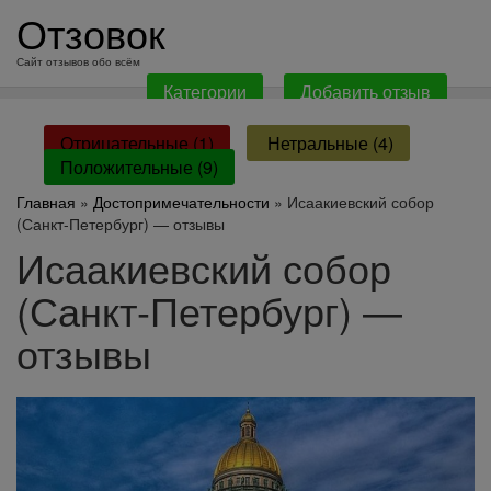
перейти
Отзовок
к
содержанию
Сайт отзывов обо всём
Категории
Добавить отзыв
Отрицательные (1)
Нетральные (4)
Положительные (9)
Главная
»
Достопримечательности
» Исаакиевский собор
(Санкт-Петербург) — отзывы
Исаакиевский собор
(Санкт-Петербург) —
отзывы