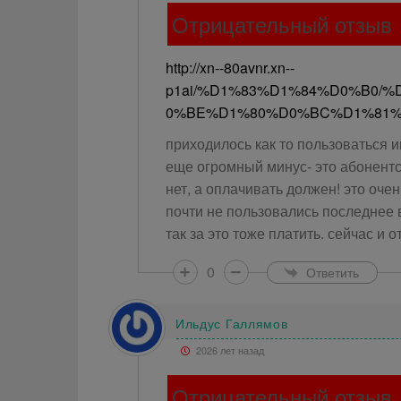
Отрицательный отзыв
http://xn--80avnr.xn--
p1ai/%D1%83%D1%84%D0%B0
0%BE%D1%80%D0%BC%D1%81
приходилось как то пользоваться 
еще огромный минус- это абонентс
нет, а оплачивать должен! это оче
почти не пользовались последнее 
так за это тоже платить. сейчас и 
0
Ответить
Ильдус Галлямов
2026 лет назад
Отрицательный отзыв