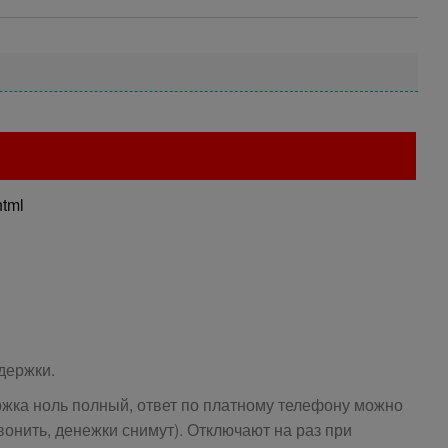
html
держки.
ка ноль полный, ответ по платному телефону можно
звонить, денежки снимут). Отключают на раз при