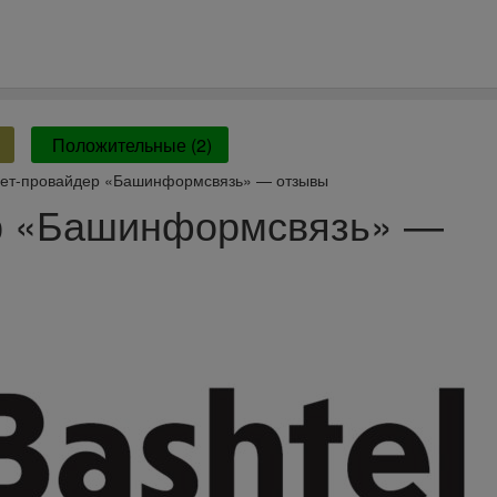
Положительные (2)
ет-провайдер «Башинформсвязь» — отзывы
р «Башинформсвязь» —