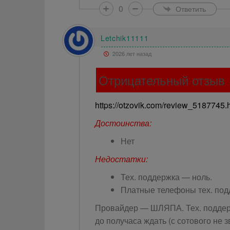
0
Ответить
Letchik11111
2026 лет назад
Отрицательный отзыв
https://otzovik.com/review_5187745.
Достоинства:
Нет
Недостатки:
Тех. поддержка — ноль.
Платные телефоны тех. под
Провайдер — ШЛЯПА. Тех. поддерж
до получаса ждать (с сотового не 