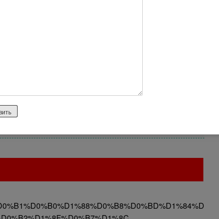
етом и IP телевидением длительное время и ничего
нные обрывы связи, слабый вай фай. Если позвоните в
 выезд техника. Который, поверьте, не приедет. Это
орый принял заявку, либо вам не позвонят и скажут, что
не всё, выезд переносят на 2 недели и вы сидите с еле
 что на горячей линии вам скажут, что ничем помочь
ы и ах
/%D0%B1%D0%B0%D1%88%D0%B8%D0%BD%D1%84%D
%D0%B2%D1%8F%D0%B7%D1%8C