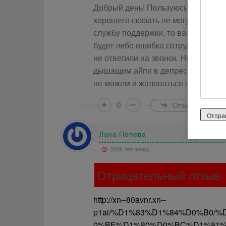
Добрый день! Пользуюсь их интерн
хорошего сказать не могу. постоя
службу поддержки, то вам назначат
будет либо ошибка сотрудника, кот
не ответили на звонок. Но это ещё 
дышащим айпи в депрессии. Потому
не можем и жаловаться некому. Ув
0
Ответить
Лана Попова
2026 лет назад
Отрицательный отзыв
http://xn--80avnr.xn--
p1ai/%D1%83%D1%84%D0%B0
0%BE%D1%80%D0%BC%D1%81