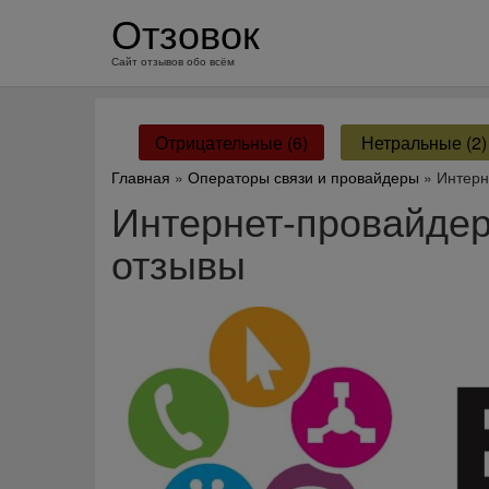
перейти
Отзовок
к
содержанию
Сайт отзывов обо всём
Отрицательные (6)
Нетральные (2)
Главная
»
Операторы связи и провайдеры
» Интерн
Интернет-провайде
отзывы