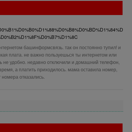
/%D0%B1%D0%B0%D1%88%D0%B8%D0%BD%D1%84%D
%D0%B2%D1%8F%D0%B7%D1%8C
интернетом башинформсвязь. так он постоянно тупил! и
кая плата. не важно пользуешься ты интернетом или
нь не удобно. недавно отключили и домашний телефон,
время, а платить приходилось. мама оставила номер,
от номера отказались.