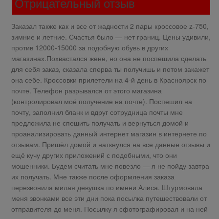
Отрицательный отзыв
Заказал также как и все от жадности 2 пары кроссовое z-750,
зимние и летние. Счастья было — нет границ. Цены удивили,
против 12000-15000 за подобную обувь в других
магазинах.Похвастался жене, но она не поспешила сделать
для себя заказ, сказала сперва ты получишь и потом закажет
она себе. Кроссовки прилетели на 4-й день в Красноярск по
почте. Телефон разрывался от этого магазина
(контролировал моё получение на почте). Поспешил на
почту, заполнил бланк и вдруг сотрудница почты мне
предложила не спешить получать и вернуться домой и
проанализировать данный интернет магазин в интернете по
отзывам. Пришёл домой и наткнулся на все данные отзывы и
ещё кучу других приложений с подобными, что они
мошенники. Будем считать мне повезло — я не пойду завтра
их получать. Мне также после оформления заказа
перезвонила милая девушка по имени Алиса. Штурмовала
меня звонками все эти дни пока посылка путешествовали от
отправителя до меня. Посылку я сфотографировал и на ней