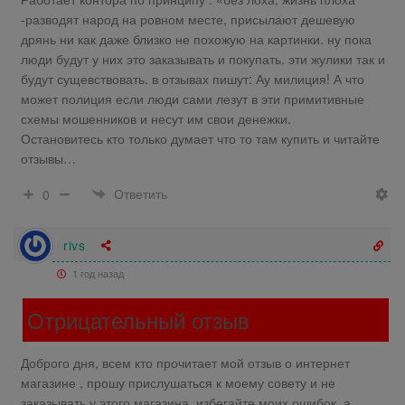
-разводят народ на ровном месте, присылают дешевую
дрянь ни как даже близко не похожую на картинки. ну пока
люди будут у них это заказывать и покупать. эти жулики так и
будут сущевствовать. в отзывах пишут: Ау милиция! А что
может полиция если люди сами лезут в эти примитивные
схемы мошенников и несут им свои денежки.
Остановитесь кто только думает что то там купить и читайте
отзывы…
Ответить
0
rivs
1 год назад
Отрицательный отзыв
Доброго дня, всем кто прочитает мой отзыв о интернет
магазине , прошу прислушаться к моему совету и не
заказывать у этого магазина, избегайте моих ошибок, а