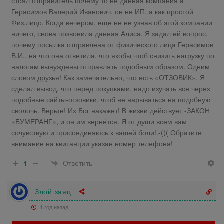
стоял отправитель почему то не данная компания а
Герасимов Валерий Иванович, он не ИП, а как простой
Физ.лицо. Когда вечером, еще не не узнав об этой компании
ничего, снова позвонила данная Алиса. Я задал ей вопрос,
почему посылка отправлена от физического лица Герасимов
В.И., на что она ответила, что якобы чтоб снизить нагрузку по
налогам вынуждены отправлять подобным образом. Одним
словом друзья! Как замечательно, что есть «ОТЗОВИК». Я
сделал вывод, что перед покупками, надо изучать все через
подобные сайты-отзовики, чтоб не нарываться на подобную
сволочь. Верьте! Их Бог накажет! В жизни действует -ЗАКОН
«БУМЕРАНГ», и он им вернётся. Я от души всем вам
сочувствую и присоединяюсь к вашей боли!.-((( Обратите
внимание на квитанции указан номер телефона!
Ответить
1
Злой заяц
1 год назад