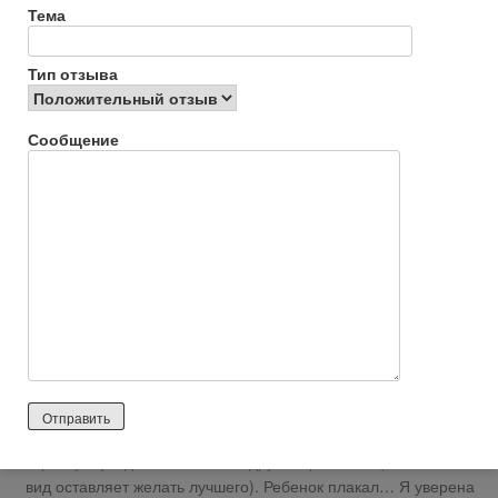
Тема
Ответить
0
Тип отзыва
ekaterinaukom
1 год назад
Сообщение
Отрицательный отзыв
Заказала на этом сайте понравившуюся ребенку спортивную
обувь, перезвонила девушка, уточнила модель и артикул
заказа. Отправили в этот же день посылкой наложенным
платежом. На почте пришлось оплатить комиссию за
перевод. Платеж был оформлен на имя [ФИО вырезано
модератором] г. МОСКВА, ул. Мясницкая, д.2**, стр**.
Телефон отправителя ([ФИО вырезано
модератором])указанный в почтовом посылке не
зарегистрирован в сети. После оплаты на почте открыла
коробку и увидела абсолютно другие кроссовки (качество и
вид оставляет желать лучшего). Ребенок плакал… Я уверена