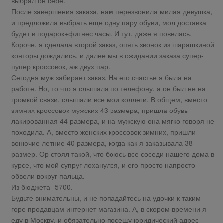
выбрал он себе.
После завершения заказа, нам перезвонила милая девушка,
и предложила выбрать еще одну пару обуви, мол доставка
будет в подарок+фитнес часы. И тут, даже я повелась.
Короче, я сделала второй заказ, опять звонок из шарашкиной
конторы дождались, и далее мы в ожидании заказа супер-
пупер кроссовок, аж двух пар.
Сегодня муж забирает заказ. На его счастье я была на
работе. Но, то что я слышала по телефону, а он был не на
громкой связи, слышали все мои коллеги. В общем, вместо
зимних кроссовок мужских 43 размера, пришла обувь
лакированная 44 размера, и на мужскую она мягко говоря не
походила. А, вместо женских кроссовок зимних, пришли
вонючие летние 40 размера, когда как я заказывала 38
размер. Ор стоял такой, что боюсь все соседи нашего дома в
курсе, что мой супруг лоханулся, и его просто напросто
обвели вокруг пальца.
Из бюджета -5700.
Будьте внимательны, и не попадайтесь на удочки к таким
горе продавцам интернет магазина. А, в скором времени я
еду в Москву, и обязательно посещу юридический адрес