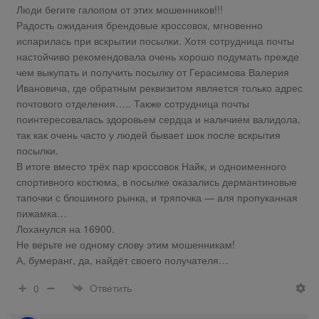
Люди бегите галопом от этих мошенников!!!
Радость ожидания брендовые кроссовок, мгновенно
испарилась при вскрытии посылки. Хотя сотрудница почты
настойчиво рекомендовала очень хорошо подумать прежде
чем выкупать и получить посылку от Герасимова Валерия
Ивановича, где обратным реквизитом является только адрес
почтового отделения….. Также сотрудница почты
поинтересовалась здоровьем сердца и наличием валидола,
так как очень часто у людей бывает шок после вскрытия
посылки.
В итоге вместо трёх пар кроссовок Найк, и одноименного
спортивного костюма, в посылке оказались дермантиновые
тапочки с блошиного рынка, и тряпочка — аля пропуканная
пижамка…
Лоханулся на 16900.
Не верьте не одному слову этим мошенникам!
А, бумеранг, да, найдёт своего получателя…
Ответить
0