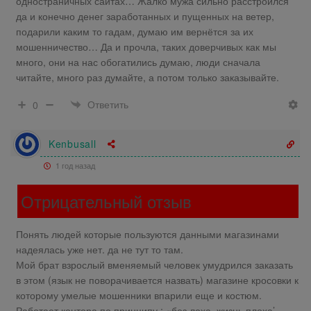
одностраничных сайтах… Жалко мужа сильно расстроился
да и конечно денег заработанных и пущенных на ветер,
подарили каким то гадам, думаю им вернётся за их
мошенничество… Да и прочла, таких доверчивых как мы
много, они на нас обогатились думаю, люди сначала
читайте, много раз думайте, а потом только заказывайте.
Ответить
0
Kenbusall
1 год назад
Отрицательный отзыв
Понять людей которые пользуются данными магазинами
надеялась уже нет. да не тут то там.
Мой брат взрослый вменяемый человек умудрился заказать
в этом (язык не поворачивается назвать) магазине кросовки к
которому умелые мошенники впарили еще и костюм.
Работает контора по принципу : «без лоха, жизнь плоха’