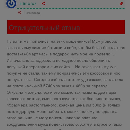
irimoroz
1 год назад
Отрицательный отзыв
Ну вот и мы попались, на этих мошенников! Муж уговорил
заказать ему зимние ботинки и себе, что бы была бесплатная
доставка+Смарт часы в подарок, чуть мое не подвело …
Изначально заподозрила не ладное после общения с
девушкой оператором с их сайта… Но отказывать мужу в
покупке не стала, так ему понравились эти кроссовки и ибо
не ругаться… Сегодня забрала этот «чудо заказ», заплатила
на почте наличкой 5740р за заказ + 480р за перевод.
Открыла и ахнула, если это можно так назвать, две пары
кроссовок летних, смешного качества как блошиного рынка,
45размера растоптанного, красная цена им 500р (и только
потом дернуло меня набрать отзовик, почему не сделала
этого раньше не могу понять, наверно влияние
воодушевления мужа подействовало. Хотя я в курсе о таких