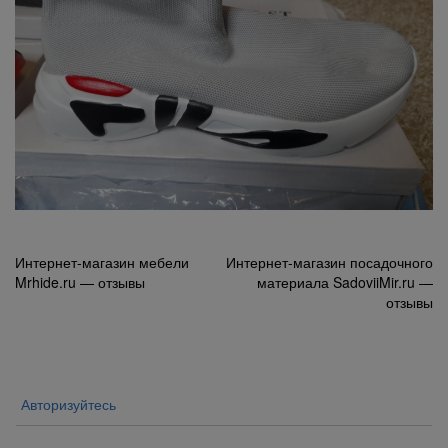
Навигация
Интернет-магазин мебели
Интернет-магазин посадочного
Mrhide.ru — отзывы
материала SadoviiMir.ru —
по
отзывы
записям
Авторизуйтесь