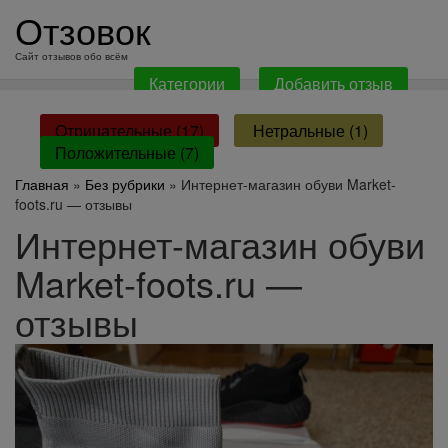
перейти
Отзовок
к
содержанию
Сайт отзывов обо всём
Категории
Добавить отзыв
Отрицательные (17)
Нетральные (1)
Положительные (7)
Главная
»
Без рубрики
» Интернет-магазин обуви Market-
foots.ru — отзывы
Интернет-магазин обуви
Market-foots.ru —
отзывы