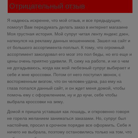
Отрицательный отзыв
Я надеюсь искренне, что мой отзыв, и все предыдущие,
помогут Вам передумать делать заказ в интернет магазине
Моя грустная история. Мой супруг читая ленту яндекс дзен,
наткнулся на рекламу данных мошенников. Зашел на сайт и
от большого ассортимента-поплыл. К тому, что огромный
ассортимент заколдовал его мозг это пол беды, но его еще и
цены очень приятно удивили. Я, сижу на работе, и ни о чем
не догадываюсь, когда как мой любезный супруг выбирает и
себе и мне кроссовки. Потом от него поступил звонок, с
восторженным визгом, что он человек-удача, раз ему на
глаза попался данный сайт, и он ждет меня домой, чтобы
помочь ему с оформлением, ну и до кучи, себе чтобы
выбрала кроссовки на зиму.
Домой я пришла уставшая как лошадь, и откровенно говоря
не горела желанием заниматься заказами. Но, супруг был
настойчив, просил в срочном порядке все оформить. Себе я
ничего не выбрала, поэтому остановились только на том, что