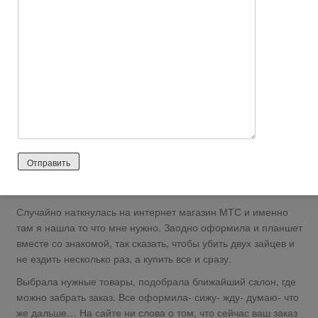
Цены ниже и есть скидки
Недостатки:
Нужно самой додумывать что произойдет дальше
Подробности
После того как мой печальный Леново окончательно
сломался возникла проблема срочно купить новый телефон.
прошерстив все мне известные сайты, сразу возник шок- от
куда такие цены?! Даже в моем любимом дискаунтере , где
цены всегда были в разы меньше в этот раз и выбора
особого не было и цены были явно далеки от моих
возможностей.
Случайно наткнулась на интернет магазин МТС и именно
там я нашла то что мне нужно. Заодно оформила и планшет
вместе со знакомой, так сказать, чтобы убить двух зайцев и
не ездить несколько раз, а купить все и сразу.
Выбрала нужные товары, подобрала ближайший салон, где
можно забрать заказ. Все оформила- сижу- жду- думаю- что
же дальше… На сайте ни слова о том, что сейчас ваш заказ