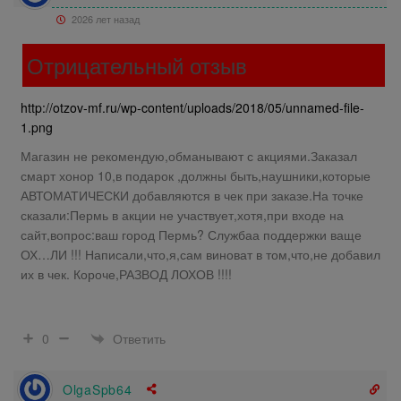
2026 лет назад
Отрицательный отзыв
http://otzov-mf.ru/wp-content/uploads/2018/05/unnamed-file-
1.png
Магазин не рекомендую,обманывают с акциями.Заказал
смарт хонор 10,в подарок ,должны быть,наушники,которые
АВТОМАТИЧЕСКИ добавляются в чек при заказе.На точке
сказали:Пермь в акции не участвует,хотя,при входе на
сайт,вопрос:ваш город Пермь? Службаа поддержки ваще
ОХ…ЛИ !!! Написали,что,я,сам виноват в том,что,не добавил
их в чек. Короче,РАЗВОД ЛОХОВ !!!!
Ответить
0
OlgaSpb64