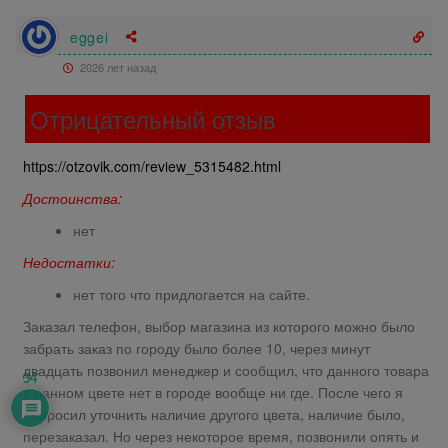
eggei
2026 лет назад
Отрицательный отзыв
https://otzovik.com/review_5315482.html
Достоинства:
нет
Недостатки:
нет того что придлогается на сайте.
Заказал телефон, выбор магазина из которого можно было
забрать заказ по городу было более 10, через минут
двадцать позвонил менеджер и сообщил, что данного товара
34
в данном цвете нет в городе вообще ни где. После чего я
попросил уточнить наличие другого цвета, наличие было,
перезаказал. Но через некоторое время, позвонили опять и