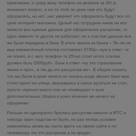
приезжаем, я сразу вижу телефон на витрине за 30т.р.
возникает вопрос, а не по этой ли цене нам его будут
оформлять, но нет, нас уверяют что оформлять будут все по
цене интернет магазина. Целый час сотрудник никак не мог
занести все нужные данные для оформления рассрочки, то
одно зависло то другое не работает, но к счастью данные все
же были переданы в банк. В итоге звонок из банка » Ля-ля-ля
ваш ежемесячный платеж составляет 3100р» муж в ответ «я
не понял, а с чего телефон то 25тыс стоит итого платеж
должен быть 2500руб». Банк в ответ «ну это страхование
жизни и проч., а так да это рассрочка же». В общем сказать
что мы были в шоке ничего не сказать,когда звонил банк муж
стоял курил на улице, вернувшись в салон ругаться не стал,
просто спросил какого они не оповещают о куче
дополнительных сборов и ушел конечно же ничего не
оформивю
Раньше не однократно брались рассрочки именно в МТС и
никогда таких подстав не было, но раз теперь условия
изменились зачем вы нагло врете на своем сайте и по
телевизору что это рассрочка а не кредит.