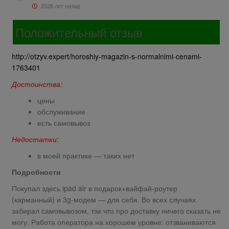
2026 лет назад
Положительный отзыв
http://otzyv.expert/horoshiy-magazin-s-normalnimi-cenami-
1763401
Достоинства:
цены
обслуживание
есть самовывоз
Недостатки:
в моей практике — таких нет
Подробности
Покупал здесь ipad air в подарок+вайфай-роутер
(карманный) и 3g-модем — для себя. Во всех случаях
забирал самовывозом, так что про доставку ничего сказать не
могу. Работа оператора на хорошем уровне: отзваниваются