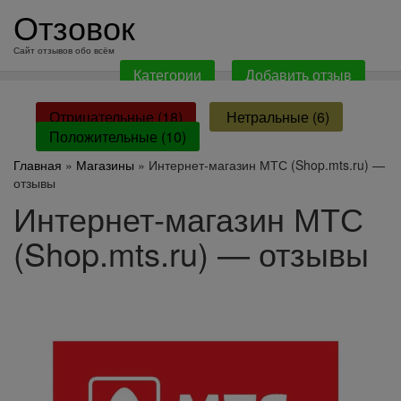
перейти
Отзовок
к
содержанию
Сайт отзывов обо всём
Категории
Добавить отзыв
Отрицательные (18)
Нетральные (6)
Положительные (10)
Главная
»
Магазины
» Интернет-магазин МТС (Shop.mts.ru) —
отзывы
Интернет-магазин МТС
(Shop.mts.ru) — отзывы