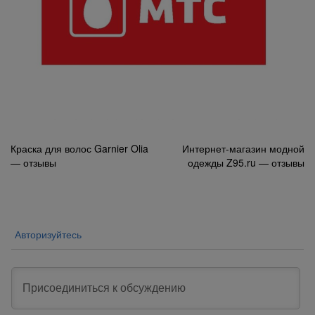
Навигация
Краска для волос Garnier Olia
Интернет-магазин модной
— отзывы
одежды Z95.ru — отзывы
по
записям
Авторизуйтесь