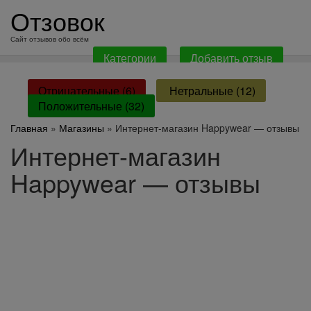
перейти
Отзовок
к
содержанию
Сайт отзывов обо всём
Категории
Добавить отзыв
Отрицательные (6)
Нетральные (12)
Положительные (32)
Главная
»
Магазины
» Интернет-магазин Happywear — отзывы
Интернет-магазин
Happywear — отзывы