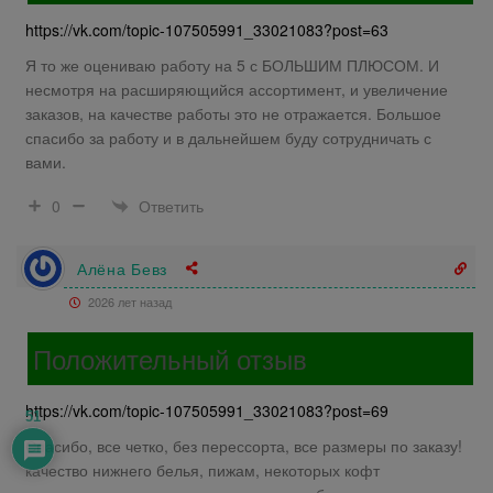
https://vk.com/topic-107505991_33021083?post=63
Я то же оцениваю работу на 5 с БОЛЬШИМ ПЛЮСОМ. И
несмотря на расширяющийся ассортимент, и увеличение
заказов, на качестве работы это не отражается. Большое
спасибо за работу и в дальнейшем буду сотрудничать с
вами.
Ответить
0
Алёна Бевз
2026 лет назад
Положительный отзыв
https://vk.com/topic-107505991_33021083?post=69
51
Спасибо, все четко, без перессорта, все размеры по заказу!
качество нижнего белья, пижам, некоторых кофт