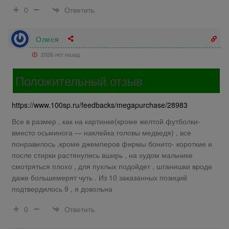
Ответить
0
Олеся
2026 лет назад
Положительный отзыв
https://www.100sp.ru/feedbacks/megapurchase/28983
Все в размер , как на картинке(кроме желтой футболки-
вместо осьминога — наклейка головы медведя) , все
понравилось ,кроме джемперов фирмы бонито- короткие и
после стирки растянулись вширь , на худом мальчике
смотряться плохо , для пухлых подойдет , штанишки вроде
даже большемерят чуть . Из 10 заказанных позиций
подтвердилось 9 , я довольна
Ответить
0