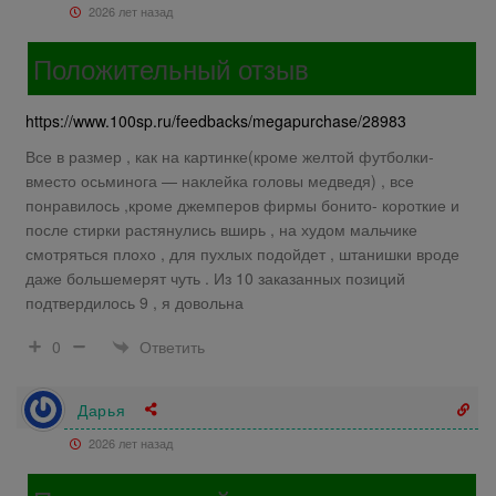
2026 лет назад
Положительный отзыв
https://www.100sp.ru/feedbacks/megapurchase/28983
Все в размер , как на картинке(кроме желтой футболки-
вместо осьминога — наклейка головы медведя) , все
понравилось ,кроме джемперов фирмы бонито- короткие и
после стирки растянулись вширь , на худом мальчике
смотряться плохо , для пухлых подойдет , штанишки вроде
даже большемерят чуть . Из 10 заказанных позиций
подтвердилось 9 , я довольна
Ответить
0
Дарья
2026 лет назад