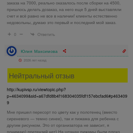
заказа на 7000, реально оказалось после сборки на 4500,
пришлось делать дозаказ, на него еще 5 дней выставляли
счет и всё равно не все в наличии! клиенты естественно
недовольны, думаю это первый и последний мой заказ.
Ответить
0
Юлия Максимова
2026 лет назад
Нейтральный отзыв
http://kupivsp.ru/viewtopic.php?
p=4634099&sid=a67dfd8b4f168304035fdf157ebcfad6#p463409
9
Мне пришел пересорт по цвету как у полотенец (вместо
сиреневого — темно синее), так и пижама для ребенка с
другим рисунком. Это от организатора не зависит, я
понимаю) претензий нет) На штанах пижамы были плохо