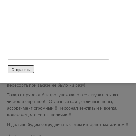
tsena
После выхода на работу стало просто катастрофически не
хватать времени!!! или это от того, что стараешься все
переделать или от того, что все сразу навалилось…вот и
попробовала заказать трикотаж на этом чудесном сайте(это
были чужие мнения и отзывы)
И вот за месяц я (с соседками-мамашками) заказала уже аж
четыре раза)))
Качество вещей отличное, огроменный ассортимент как
девченкам, так и мальчишкам, даже родителям есть что
подобрать))) Расцветки у вещей яркие, вещи не маломерят,
пересорта при заказе не было ни разу!!!
Товар отгружают быстро, упаковано все аккуратно и все
чистое и опрятное!!! Отличный сайт, отличные цены,
ассортимент огромный!!! Персонал вежливый и всегда
подскажет, что есть в наличии!!!
И дальше будем сотрудничать с этим интернет-магазином!!!