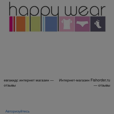
Навигация
евгакидс интернет магазин —
Интернет-магазин Fishorder.ru
отзывы
— отзывы
по
записям
Авторизуйтесь