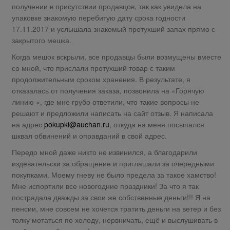
получении в присутствии продавцов, так как увидела на
упаковке знакомую перебитую дату срока годности
17.11.2017 и услышала знакомый протухший запах прямо с
закрытого мешка.
Когда мешок вскрыли, все продавцы были возмущены вместе
со мной, что прислали протухший товар с таким
продолжительным сроком хранения. В результате, я
отказалась от получения заказа, позвонила на «Горячую
линию «, где мне грубо ответили, что такие вопросы не
решают и предложили написать на сайт отзыв. Я написала
на адрес
pokupki@auchan.ru
, откуда на меня посыпался
шквал обвинений и оправданий в свой адрес.
Передо мной даже никто не извинился, а благодарили
издевательски за обращение и приглашали за очередными
покупками. Моему гневу не было предела за такое хамство!
Мне испортили все новогодние праздники! За что я так
пострадала дважды за свои же собственные деньги!!! Я на
пенсии, мне совсем не хочется тратить деньги на ветер и без
толку мотаться по холоду, нервничать, ещё и выслушивать в