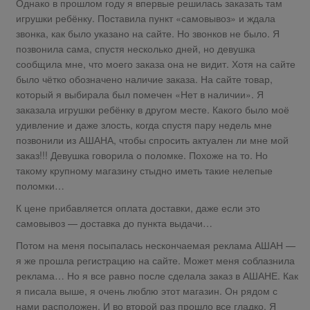
Однако в прошлом году я впервые решилась заказать там
игрушки ребёнку. Поставила пункт «самовывоз» и ждала
звонка, как было указано на сайте. Но звонков не было. Я
позвонила сама, спустя несколько дней, но девушка
сообщила мне, что моего заказа она не видит. Хотя на сайте
было чётко обозначено наличие заказа. На сайте товар,
который я выбирала был помечен «Нет в наличии». Я
заказала игрушки ребёнку в другом месте. Какого было моё
удивление и даже злость, когда спустя пару недель мне
позвонили из АШАНА, чтобы спросить актуален ли мне мой
заказ!!! Девушка говорила о поломке. Похоже на то. Но
такому крупному магазину стыдно иметь такие нелепые
поломки…
К цене прибавляется оплата доставки, даже если это
самовывоз — доставка до пункта выдачи…
Потом на меня посыпалась нескончаемая реклама АШАН —
я же прошла регистрацию на сайте. Может меня соблазнила
реклама… Но я все равно после сделала заказ в АШАНЕ. Как
я писала выше, я очень люблю этот магазин. Он рядом с
нами расположен. И во второй раз прошло все гладко. Я