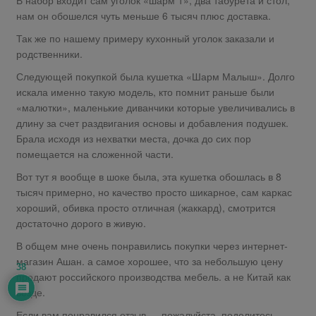
нам он обошелся чуть меньше 6 тысяч плюс доставка.
Так же по нашему примеру кухонный уголок заказали и
родственники.
Следующей покупкой была кушетка «Шарм Малыш». Долго
искала именно такую модель, кто помнит раньше были
«малютки», маленькие диванчики которые увеличивались в
длину за счет раздвигания основы и добавления подушек.
Брала исходя из нехватки места, дочка до сих пор
помещается на сложенной части.
Вот тут я вообще в шоке была, эта кушетка обошлась в 8
тысяч примерно, но качество просто шикарное, сам каркас
хороший, обивка просто отличная (жаккард), смотрится
достаточно дорого в живую.
В общем мне очень понравились покупки через интернет-
магазин Ашан. а самое хорошее, что за небольшую цену
38
продают российского производства мебель. а не Китай как
везде.
Если вам понравился отзыв — пожалуйста, поделитесь