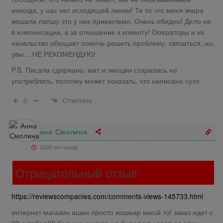
никогда, у нас нет исходящей линии! Те то что меня вчера
вешали лапшу это у них приемлемо. Очень обидно! Дело не
в компенсации, а за отношение к клиенту! Операторы и их
начальство обещает помочь решить проблему, связаться, но,
увы… НЕ РЕКОМЕНДУЮ!
P.S. Писала сдержано, мат и эмоции старалась не
употреблять, поэтому может показать, что написано сухо
Ответить
0
Анна Смолина
2026 лет назад
Отрицательный отзыв
https://reviewscompanies.com/comments-views-145733.html
интернет магазин ашан просто кошмар какой то! заказ идет с
22 октября!!!! больше никогда не буду пользоваться этим