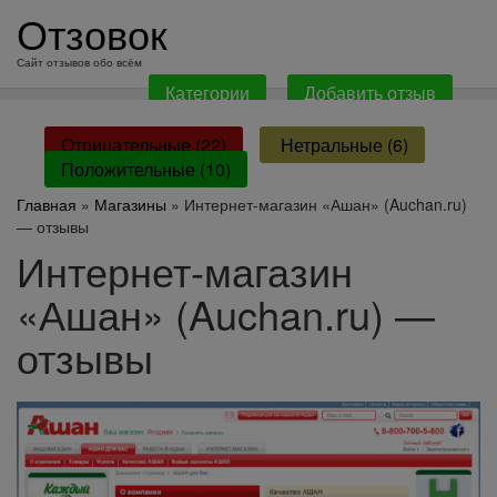
перейти
Отзовок
к
содержанию
Сайт отзывов обо всём
Категории
Добавить отзыв
Отрицательные (22)
Нетральные (6)
Положительные (10)
Главная
»
Магазины
» Интернет-магазин «Ашан» (Auchan.ru)
— отзывы
Интернет-магазин
«Ашан» (Auchan.ru) —
отзывы