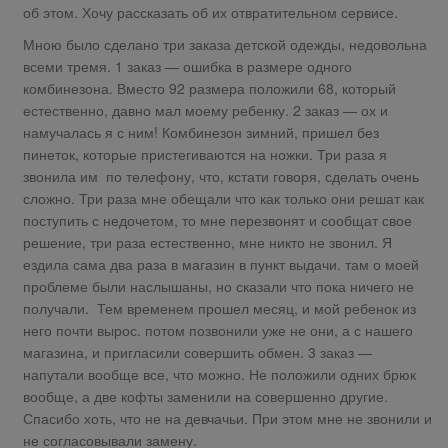
об этом. Хочу рассказать об их отвратительном сервисе.
Мною было сделано три заказа детской одежды, недовольна
всеми тремя. 1 заказ — ошибка в размере одного
комбинезона. Вместо 92 размера положили 68, который
естественно, давно мал моему ребенку. 2 заказ — ох и
намучалась я с ним! Комбинезон зимний, пришел без
пинеток, которые пристегиваются на ножки. Три раза я
звонила им по телефону, что, кстати говоря, сделать очень
сложно. Три раза мне обещали что как только они решат как
поступить с недочетом, то мне перезвонят и сообщат свое
решение, три раза естественно, мне никто не звонил. Я
ездила сама два раза в магазин в пункт выдачи. там о моей
проблеме были наслышаны, но сказали что пока ничего не
получали. Тем временем прошел месяц, и мой ребенок из
него почти вырос. потом позвонили уже не они, а с нашего
магазина, и пригласили совершить обмен. 3 заказ —
напутали вообще все, что можно. Не положили одних брюк
вообще, а две кофты заменили на совершенно другие.
Спасибо хоть, что не на девчачьи. При этом мне не звонили и
не согласовывали замену.