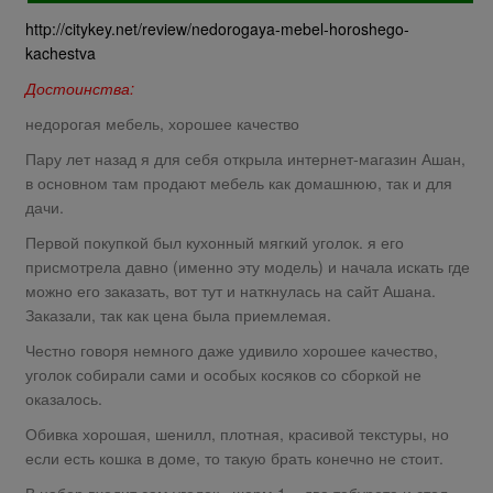
http://citykey.net/review/nedorogaya-mebel-horoshego-
kachestva
Достоинства:
недорогая мебель, хорошее качество
Пару лет назад я для себя открыла интернет-магазин Ашан,
в основном там продают мебель как домашнюю, так и для
дачи.
Первой покупкой был кухонный мягкий уголок. я его
присмотрела давно (именно эту модель) и начала искать где
можно его заказать, вот тут и наткнулась на сайт Ашана.
Заказали, так как цена была приемлемая.
Честно говоря немного даже удивило хорошее качество,
уголок собирали сами и особых косяков со сборкой не
оказалось.
Обивка хорошая, шенилл, плотная, красивой текстуры, но
если есть кошка в доме, то такую брать конечно не стоит.
В набор входит сам уголок «шарм 1», два табурета и стол,