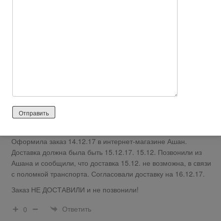
Похоже этому интернет-магазину нравится только принимать
заказы, а доставить они их совсем не собираются.
Ответить
0
Гость
2026 лет назад
Отрицательный отзыв
http://www.otzyvru.com/ashan/review-403323
Оформила заказ 14.12.17 в интернет-магазине Ашан.
Доставка должна была быть 15.12.17. 15.12. Позвонили из
Ашана и сообщили, что доставка 15.12. не возможна, в связи
с поломкой транспорта. Согласовали доставку на 16.12.17.
Заказ НЕ ДОСТАВИЛИ и не позвонили!
Ответить
0