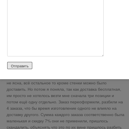
Заказывала мебель три раза. На сайте указана информация
о том, что заказ доставляется в течении 2-х дней, на деле же
самая быстрая доставка была две недели, а самая долгая
ДВА МЕСЯЦА. Об этом поподробнее. Заказывала диван,
стенку, шкаф-купе, прихожую в конце ноября, обещали
изготовить и привезти через месяц, по акции была
бесплатная доставка, сумма заказа примерно 53 тысячи руб.
со скидкой 7%. Через месяц оказалось что менеджер
неправильно оформила заказ (прихожая состоит из трёх
частей, в заказе их нужно было по позициям разбить, а
менеджер оформила как единое целое), из-за чего целый
месяц никто ничего и не изготавливал, но стало это понятно
только за день до доставки. Логика на первый взгляд вообще
не ясна, всё остальное то кроме стенки можно было
доставить. Но потом я поняла, так как доставка бесплатная,
им просто не хотелось везти мне сначала три позиции и
потом ещё одну отдельно. Заказ переоформили, разбили на
4 заказа, что бы время изготовление одного не влияло на
доставку другого. Сумма каждого заказа соответственно была
маленькая и скидку 7% они не применили, пришлось
скандалить, объяснять что это по их вине пришлось разбить