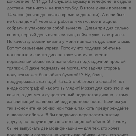
конкретнее. С 11 до 13 слушала музыку в телефоне, в отделе
доставки так никто и не взял трубку. В итоге диван привезли в
14 часов (за час до начала времени доставки). А если бы я
не была дома? Ребята отработали четко, все втащили,
собрали и упаковку за собой вынесли. Диван три дня сильно
вонял, первый день очень сильно, сейчас уже выветрился.
По качеству обивки дивана у меня написан отдельный отзыв.
Вот тут серьезные упреки. Потому что подушки обиты не
полностью и спинка дивана тоже частично вместо
нормальной обивочной ткани обита подкладочной простой
тряпкой. Я даже подумать не могла, что задняя сторона
подушек может быть обита бумагой! ? Ну, блин,
предупреждать же надо! На сайте об этом ни слова! И нет
нигде фотографий как это выглядит! Может для кого это и не
важно, а для меня существенный недостаток дивана, к тому
же влияющий на внешний вид и долговечность. Если вы уж
так экономите на обивочной ткани, так хоть предупреждайте
о нюансах обивки. Я бы предпочла переплатить тысячу-
другую, но получить диван с полноценной обивкой! Почему
бы не выпускать две модификации — для тех, кто хочет
подешевле и согласен на частичную обивку, и тех, кто хочет