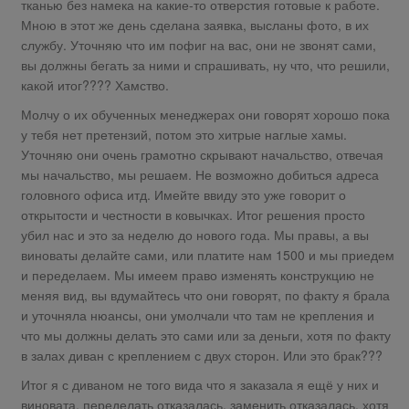
тканью без намека на какие-то отверстия готовые к работе.
Мною в этот же день сделана заявка, высланы фото, в их
службу. Уточняю что им пофиг на вас, они не звонят сами,
вы должны бегать за ними и спрашивать, ну что, что решили,
какой итог???? Хамство.
Молчу о их обученных менеджерах они говорят хорошо пока
у тебя нет претензий, потом это хитрые наглые хамы.
Уточняю они очень грамотно скрывают начальство, отвечая
мы начальство, мы решаем. Не возможно добиться адреса
головного офиса итд. Имейте ввиду это уже говорит о
открытости и честности в ковычках. Итог решения просто
убил нас и это за неделю до нового года. Мы правы, а вы
виноваты делайте сами, или платите нам 1500 и мы приедем
и переделаем. Мы имеем право изменять конструкцию не
меняя вид, вы вдумайтесь что они говорят, по факту я брала
и уточняла нюансы, они умолчали что там не крепления и
что мы должны делать это сами или за деньги, хотя по факту
в залах диван с креплением с двух сторон. Или это брак???
Итог я с диваном не того вида что я заказала я ещё у них и
виновата, переделать отказалась, заменить отказалась, хотя