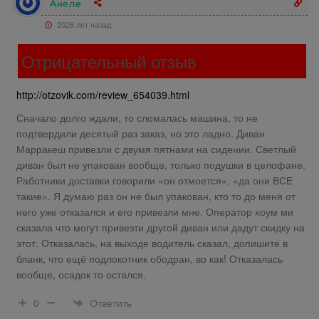
Анеле
2026 лет назад
Отрицательный отзыв
http://otzovik.com/review_654039.html
Сначало долго ждали, то сломалась машина, то не
подтвердили десятый раз заказ, но это ладно. Диван
Марракеш привезли с двумя пятнами на сидении. Светлый
диван был не упакован вообще, только подушки в целофане.
Работники доставки говорили «он отмоется», «да они ВСЕ
такие». Я думаю раз он не был упакован, кто то до меня от
него уже отказался и его привезли мне. Оператор хоум ми
сказала что могут привезти другой диван или дадут скидку на
этот. Отказалась, на выходе водитель сказал, допишите в
бланк, что ещё подлокотник ободран, во как! Отказалась
вообще, осадок то остался.
Ответить
0