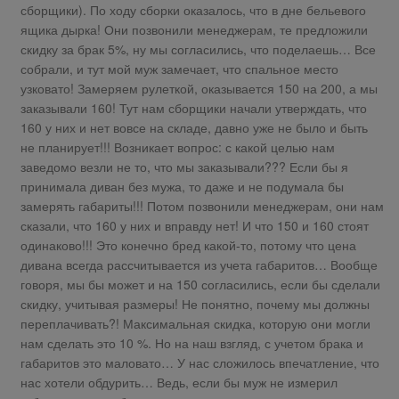
сборщики). По ходу сборки оказалось, что в дне бельевого
ящика дырка! Они позвонили менеджерам, те предложили
скидку за брак 5%, ну мы согласились, что поделаешь… Все
собрали, и тут мой муж замечает, что спальное место
узковато! Замеряем рулеткой, оказывается 150 на 200, а мы
заказывали 160! Тут нам сборщики начали утверждать, что
160 у них и нет вовсе на складе, давно уже не было и быть
не планирует!!! Возникает вопрос: с какой целью нам
заведомо везли не то, что мы заказывали??? Если бы я
принимала диван без мужа, то даже и не подумала бы
замерять габариты!!! Потом позвонили менеджерам, они нам
сказали, что 160 у них и вправду нет! И что 150 и 160 стоят
одинаково!!! Это конечно бред какой-то, потому что цена
дивана всегда рассчитывается из учета габаритов… Вообще
говоря, мы бы может и на 150 согласились, если бы сделали
скидку, учитывая размеры! Не понятно, почему мы должны
переплачивать?! Максимальная скидка, которую они могли
нам сделать это 10 %. Но на наш взгляд, с учетом брака и
габаритов это маловато… У нас сложилось впечатление, что
нас хотели обдурить… Ведь, если бы муж не измерил