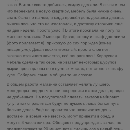
заказ. В итоге своего добилась, скидку сделали. В связи с тем
что переехала в новую квартиру, мебель была нужна очень,
спать было не на чем, и когда пришёл день доставки дивана,
выяснилось что его не изготовили, и доставку отложили ещё
на две недели. Просто ужас!!! В итоге проспала на полу по
милости магазина 2 месяца! Диван, стенку и шкаф доставили
(фото прилагается), прихожую до сих пор ждём(конец
января уже). Диван восхитительный, просто слов нет,
экокожа отличного качества, всё понравилось! Корпусная
мебель сделана так себе, не хватает некоторых шурупов,
дырки просверлены не в нужных местах, нет стопов к шкафу-
купе. Собирали сами, в общем то не сложно.
В общем работа магазина оставляет желать лучшего,
менеджеры твердят что они посредники в этом деле, правды
не добьёшься. На покупателей плевать, заказов набирают
кучу, а как справляться будут не думают, лишь бы хапнуть
больше денег. Ещё не нравится что назначается день
доставки, а время не известно, могут привезти в обед, а
могут в 8 часов вечера. Обещают предупреждать за час, но
предупреждают за 20 минут, вот и сидишь дома целый день,