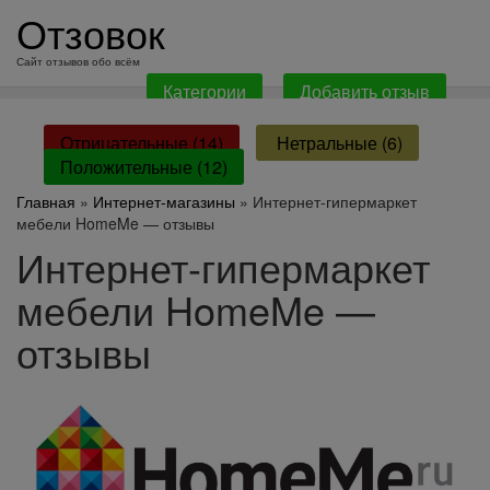
перейти
Отзовок
к
содержанию
Сайт отзывов обо всём
Категории
Добавить отзыв
Отрицательные (14)
Нетральные (6)
Положительные (12)
Главная
»
Интернет-магазины
» Интернет-гипермаркет
мебели HomeMe — отзывы
Интернет-гипермаркет
мебели HomeMe —
отзывы