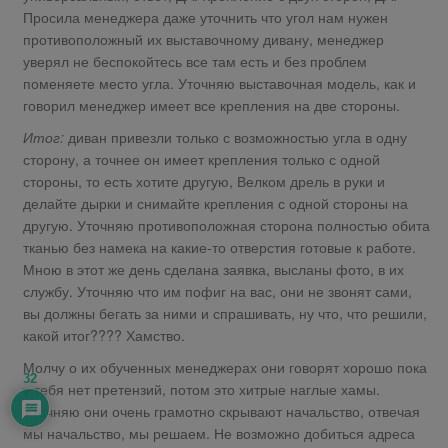
Просила менеджера даже уточнить что угол нам нужен
противоположный их выставочному дивану, менеджер
уверял не беспокойтесь все там есть и без проблем
поменяете место угла. Уточняю выставочная модель, как и
говорил менеджер имеет все крепления на две стороны.
Итог:
диван привезли только с возможностью угла в одну
сторону, а точнее он имеет крепления только с одной
стороны, то есть хотите другую, Велком дрель в руки и
делайте дырки и снимайте крепления с одной стороны на
другую. Уточняю противоположная сторона полностью обита
тканью без намека на какие-то отверстия готовые к работе.
Мною в этот же день сделана заявка, высланы фото, в их
службу. Уточняю что им пофиг на вас, они не звонят сами,
вы должны бегать за ними и спрашивать, ну что, что решили,
какой итог???? Хамство.
Молчу о их обученных менеджерах они говорят хорошо пока
32
у тебя нет претензий, потом это хитрые наглые хамы.
Уточняю они очень грамотно скрывают начальство, отвечая
мы начальство, мы решаем. Не возможно добиться адреса