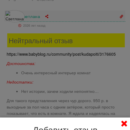
Светлана
2026 лет назад
Нейтральный отзыв
https://www.babyblog.ru/community/post/kudapoiti/3176605
Достоинства:
Очень интересный интерьер комнат
Недостатки:
Нет истории, зачем ходили непонятно…
Для такого представления через чур дорого. 950 р. в
выходные за пол часа с одним актёром, который просто
показывает, что есть в комнате. Я ждала и надеялась на
кульминацию, а оказалось просто экскурсия по комнатам. За
стенами кто-то верещал, актёр сказал, что это привидения.
Добавить отзыв