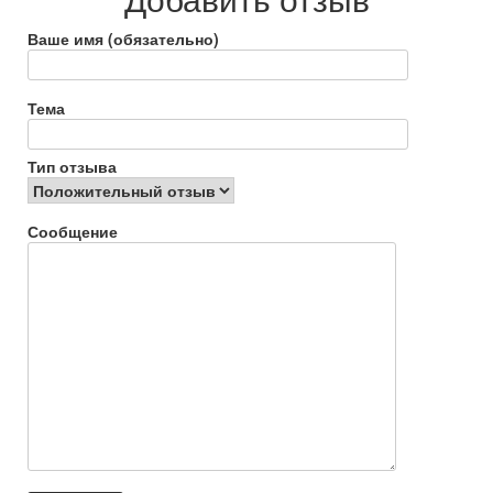
Но мы их так и не дождались…
Ваше имя (обязательно)
Ответить
0
Тема
Аноним818811
2026 лет назад
Тип отзыва
Положительный отзыв
Сообщение
https://otzovik.com/review_3393394.html
Достоинства:
Они во всем!
Недостатки:
Не нашли
Очень красочно, дети полностью задействованы в сказке,
чисто, красочно и интересно. Одни положительные эмоции.
Персонал вежливый. Хочется вернуться ни раз. Все