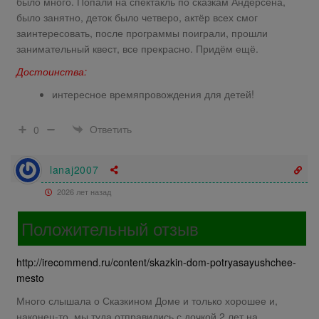
было много. Попали на спектакль по сказкам Андерсена,
было занятно, деток было четверо, актёр всех смог
заинтересовать, после программы поиграли, прошли
занимательный квест, все прекрасно. Придём ещё.
Достоинства:
интересное времяпровождения для детей!
Ответить
0
lanaj2007
2026 лет назад
Положительный отзыв
http://irecommend.ru/content/skazkin-dom-potryasayushchee-
mesto
Много слышала о Сказкином Доме и только хорошее и,
наконец-то, мы туда отправились с дочкой 2 лет на