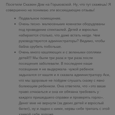
Посетили Сказкин Дом на Горьковской. Ну, что тут скажешь! Я
совершенно не понимаю эти восхищающие отзывы!
Подвальное помещение.
Очень тесно- малюсенькие комнатки оборудованы
под проведение спектаклей. Детей и взрослых
набирается столько, что даже встать негде. Чем
руководствуются администраторы? Видимо, чтобы
бабла срубить побольше.
Очень много кашляющих и с зелеными соплями
детей!!! Мы были три раза и три раза после
посещения заболевали. В последнее наше
посещение я не выдержала- чужой ребенок
задыхался от кашля и я сказала администратору Асе,
что мы здоровые не пойдем слушать сказку с явно
болеющим ребенком. Она ответила, что «это ваше
право отказаться и она не обязана требовать у
каждого пришедшего справки и проверять горло».
Денег мне не вернули (за двоих детей и взрослый
билет), ну и ладно с ними, нервы себе трепать с этой
хамкой себе дороже.