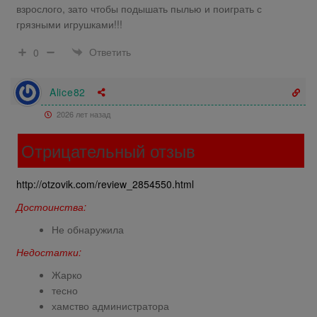
взрослого, зато чтобы подышать пылью и поиграть с
грязными игрушками!!!
Ответить
0
Alice82
2026 лет назад
Отрицательный отзыв
http://otzovik.com/review_2854550.html
Достоинства:
Не обнаружила
Недостатки:
Жарко
тесно
хамство администратора