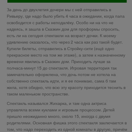
За день до двухлетия дочери мы с ней отправились в
Ривьеру, где надо было убить 4 часа в ожидании, когда папа
освободится с работы неподалёку. Особо ни на что не
надеясь, я зашла в Сказкин дом для проформы спросить,
есть ли на сегодня спектакли на возраст дочки. К моему
удивлению оказалось, что через 2 часа как раз такой будет.
Купили билеты, отправились в Стройку-сити (ещё одно
прекрасное место на том же этаже), а затем к назначенному
времени явились в Сказкин дом. Приходить лучше за
полчаса-минут 15 до спектакля. Игровая территория так
замечательно оформлена, что дочь потом не хотела на
собственно спектакль идти, и я ее понимаю, сама б там
жила, хотя обидно, что всю эту красоту приходится теснить в
таком маленьком пространстве.
Спектакль назывался Жихарка, и там одна актриса
управляла всеми куклами и игровым процессом. Детей
пришло неожиданно много, около 15, иногда с двумя
родителями. Основная фишка этого спектакля заключается в
том, что надо переходить из одной комнаты в другую, причём