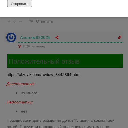
продумано до мелочей. Сказки от 0-12л сам выбираешь
сказку для своего ребёнка и отправляешься в путешествие.
Ответить
0
Аноним832028
2026 лет назад
Положительный отзыв
https://otzovik.com/review_3442894.html
Достоинства:
их много
Недостатки:
нет
Праздновали день рождения дочки 13 июня с компанией
детей. Получили прекрасный праздник, внимательное