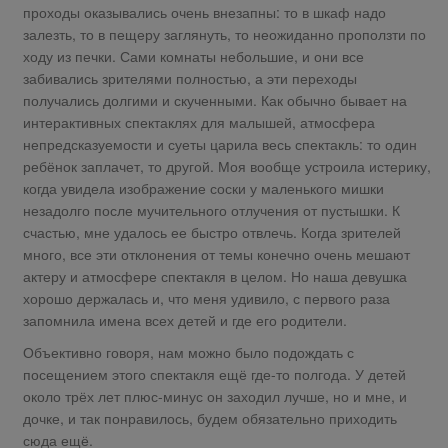
проходы оказывались очень внезапны: то в шкаф надо
залезть, то в пещеру заглянуть, то неожиданно проползти по
ходу из печки. Сами комнаты небольшие, и они все
забивались зрителями полностью, а эти переходы
получались долгими и скученными. Как обычно бывает на
интерактивных спектаклях для малышей, атмосфера
непредсказуемости и суеты царила весь спектакль: то один
ребёнок заплачет, то другой. Моя вообще устроила истерику,
когда увидела изображение соски у маленького мишки
незадолго после мучительного отлучения от пустышки. К
счастью, мне удалось ее быстро отвлечь. Когда зрителей
много, все эти отклонения от темы конечно очень мешают
актеру и атмосфере спектакля в целом. Но наша девушка
хорошо держалась и, что меня удивило, с первого раза
запомнила имена всех детей и где его родители.
Объективно говоря, нам можно было подождать с
посещением этого спектакля ещё где-то полгода. У детей
около трёх лет плюс-минус он заходил лучше, но и мне, и
дочке, и так понравилось, будем обязательно приходить
сюда ещё.