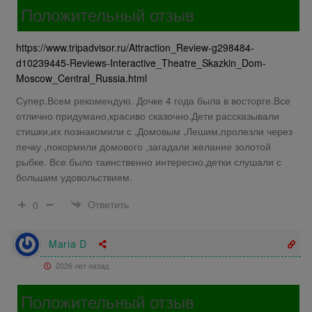
Положительный отзыв
https://www.tripadvisor.ru/Attraction_Review-g298484-
d10239445-Reviews-Interactive_Theatre_Skazkin_Dom-
Moscow_Central_Russia.html
Супер.Всем рекомендую. Дочке 4 года была в восторге.Все
отлично придумано,красиво сказочно.Дети рассказывали
стишки,их познакомили с ,Домовым ,Лешим,пролезли через
печку ,покормили домового ,загадали желание золотой
рыбке. Все было таинственно интересно.детки слушали с
большим удовольствием.
Ответить
0
Maria D
2026 лет назад
Положительный отзыв