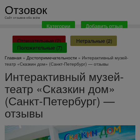
перейти
Отзовок
к
содержанию
Сайт отзывов обо всём
Категории
Добавить отзыв
Отрицательные (2)
Нетральные (2)
Положительные (7)
Главная
»
Достопримечательности
» Интерактивный музей-
театр «Сказкин дом» (Санкт-Петербург) — отзывы
Интерактивный музей-
театр «Сказкин дом»
(Санкт-Петербург) —
отзывы