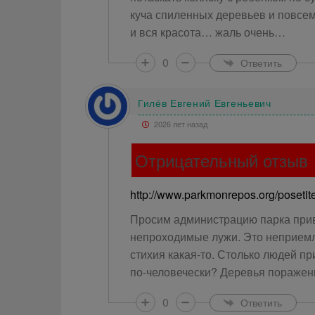
куча спиленных деревьев и повсе
и вся красота… жаль очень…
0
Ответить
Гилёв Евгений Евгеньевич
2026 лет назад
Отрицательный отзыв
http://www.parkmonrepos.org/poseti
Просим администрацию парка приве
непроходимые лужи. Это неприемл
стихия какая-то. Столько людей пр
по-человечески? Деревья поражены
0
Ответить