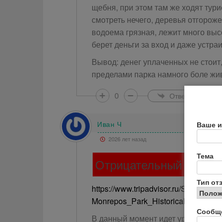
щебня, при этом там же ходят тури
смотреть нечего, деревья отгорож
водоема грязная, лежит много выс
берет деньги за вход и даже устраи
Вывод: денег уплаченных не стоит
пределами парка намного боле жив
0
Ответить
Иван Ч
Ваше и
2026 лет назад
Тема
Отрицательный отзыв
Тип от
https://www.tripadvisor.ru/ShowUs
Monrepos_Park_Historical_Architec
Сообщ
В данный момент идет уродование 