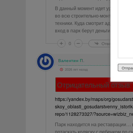
В данный момент идет уродование п
во всю строительно-монтажные ра
техники. Куда смотрит администра
вход в парк берут деньги!! Очень ж
0
Ответить
Валентин П.
2026 лет назад
Отрицательный отзыв
https://yandex.by/maps/org/gosudar
skoy_oblasti_gosudarstvenny_istor
repo/1128273327/?source=wizbiz_ne
Парк находится на реставрации… в
потаскать коляску с ребенком по 