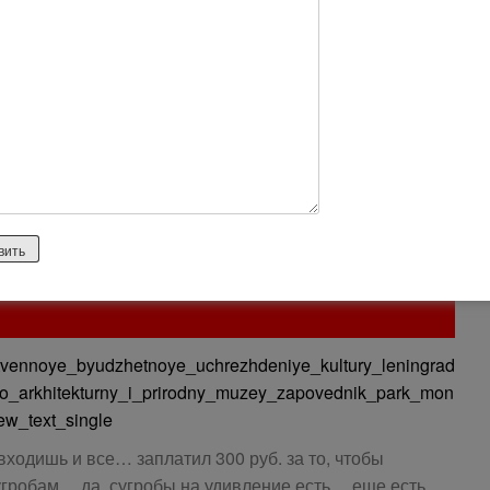
арка по советскому образцу. Парк не закрыт, но идет
боты с применением тяжелой колесной и гусеничной
ция и стройнадзор, Ростехнадзор???. При всем этом за
аль что такая природа губится русскими.
stvennoye_byudzhetnoye_uchrezhdeniye_kultury_leningrad
iko_arkhitekturny_i_prirodny_muzey_zapovednik_park_mon
w_text_single
ходишь и все… заплатил 300 руб. за то, чтобы
сугробам… да, сугробы на удивление есть… еще есть