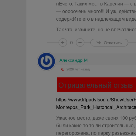
нЕчего. Таких мест в Карелии — с
— ооооочень много!!! И уж, действи
содержИте его в надлежащем виде. 
Так что, извините, но не впечатлило!
0
Ответить
Александр М
2026 лет назад
Отрицательный отзыв
https://www.tripadvisor.ru/ShowUs
Monrepos_Park_Historical_Architec
Ужасное место, даже своих 100 руб
были какие-то то ли строительные,
перегорожена, по парку разъезжаю