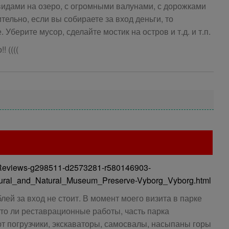
 видами на озеро, с огромными валунами, с дорожками
тельно, если вы собираете за вход деньги, то
Уберите мусор, сделайте мостик на остров и т.д. и т.п.
! ((((
erReviews-g298511-d2573281-r580146903-
tural_and_Natural_Museum_Preserve-Vyborg_Vyborg.html
лей за вход не стоит. В момент моего визита в парке
 то ли реставрационные работы, часть парка
т погрузчики, экскаваторы, самосвалы, насыпаны горы