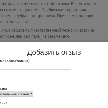
сты, на них летит пыль от этой техники. В самом парке
ены какими-то досками. Прибрежная территория
охшего неубранного тростника. При всем этом парк
вает экскурсии!
, любой водоем или естественный лесной участок за
описен, чем сам парк. Не рекомендую.
Добавить отзыв
мя (обязательно)
зыва
erReviews-g298511-d2573281-r577911076-
tural_and_Natural_Museum_Preserve-Vyborg_Vyborg.html
ение
парка по советскому образцу.