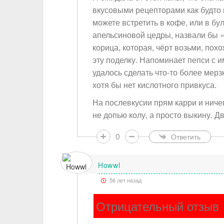
вкусовыми рецепторами как будто г
можете встретить в кофе, или в бу
апельсиновой цедры, назвали бы «
корица, которая, чёрт возьми, похо
эту поделку. Напоминает пепси с и
удалось сделать что-то более мер
хотя бы нет кислотного привкуса.
На послевкусии прям карри и ничег
не допью колу, а просто выкину. Дв
Ваше и
0
Ответить
Тема
Howwl
56 лет назад
Тип от
Отрицательный отзыв
Сообщ