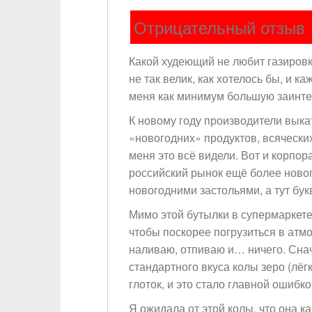
Отрицательный отзыв
Какой худеющий не любит газировку
не так велик, как хотелось бы, и 
меня как минимум большую заинте
К новому году производители выка
«новогодних» продуктов, всячески
меня это всё видели. Вот и корпор
российский рынок ещё более новог
новогодними застольями, а тут бук
Мимо этой бутылки в супермаркете
чтобы поскорее погрузиться в атм
наливаю, отпиваю и… ничего. Снач
стандартного вкуса колы зеро (лёг
глоток, и это стало главной ошибко
Я ожидала от этой колы, что она к