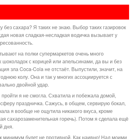
 без сахара? Я таких не знаю. Выбор таких газировок
каждая новая сладкая-несладкая водичка вызывает у
ресованность.
тывают на полки супермаркетов очень много
х шоколадок с корицей или апельсинами, да вы и без
ация зла Coca-Cola не отстаёт. Выпустили, значит, на
однюю колу. Она и так у многих ассоциируется с
вально двойной удар.
 пройти я не смогла. Схватила и побежала домой,
осферу праздничка. Сажусь, в общем, сервирую бокал,
ала я вообще не ощутила никакого вкуса, кроме
кая сахарозаменительная горечь). Потом я сделала ещё
й дня.
ак минимум будет не противной. Как наивно! Над моими