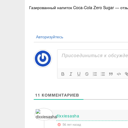
Навигация
Газированный напиток Coca-Cola Zero Sugar — отз
по
записям
Авторизуйтесь
11
КОММЕНТАРИЕВ
dixxiesasha
56 лет назад