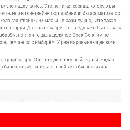
рязно надругались. Это не такая корица, которую вы
лочке, или в глинтвейне (вот добавили бы ароматизатор
кола глинтвейн», и было бы в разы лучше). Это такая
жа на карри. Да, кола с карри, так следовало бы назвать
мбирём, но стоит отдать должное Coca Cola, им не
зкое, чем пепси с имбирём. У разочаровывающей колы
Добавить отзыв
о кроме карри. Это тот единственный случай, когда я
а балла только за то, что в ней хотя бы нет сахара.
мя (обязательно)
зыва
ение