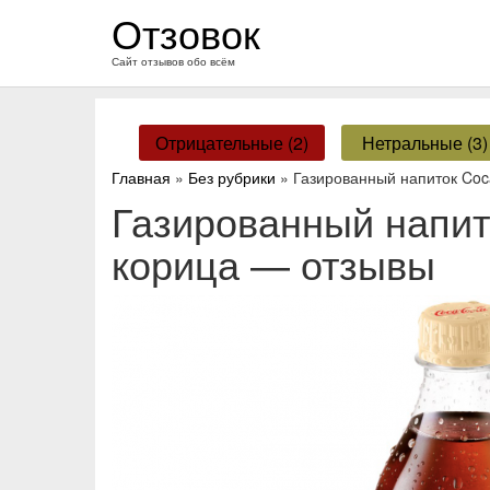
перейти
Отзовок
к
содержанию
Сайт отзывов обо всём
Отрицательные (2)
Нетральные (3)
Главная
»
Без рубрики
» Газированный напиток Coc
Газированный напит
корица — отзывы