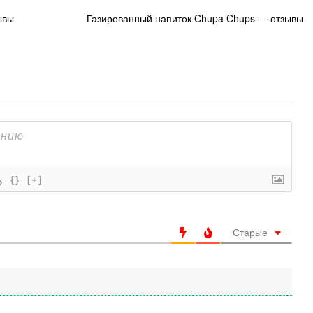
ывы
Газированный напиток Chupa Chups — отзывы
{}
[+]
Старые