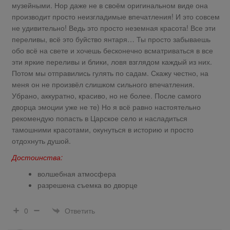
музейными. Нор даже не в своём оригинальном виде она
производит просто неизгладимые впечатления! И это совсем
не удивительно! Ведь это просто неземная красота! Все эти
переливы, всё это буйство янтаря… Ты просто забываешь
обо всё на свете и хочешь бесконечно всматриваться в все
эти яркие переливы и блики, ловя взглядом каждый из них.
Потом мы отправились гулять по садам. Скажу честно, на
меня он не произвёл слишком сильного впечатления.
Убрано, аккуратно, красиво, но не более. После самого
дворца эмоции уже не те) Но я всё равно настоятельно
рекомендую попасть в Царское село и насладиться
тамошними красотами, окунуться в историю и просто
отдохнуть душой.
Достоинства:
волшебная атмосфера
разрешена съемка во дворце
Ответить
0