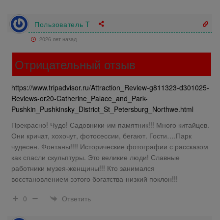
Пользователь T
2026 лет назад
Отрицательный отзыв
https://www.tripadvisor.ru/Attraction_Review-g811323-d301025-
Reviews-or20-Catherine_Palace_and_Park-
Pushkin_Pushkinsky_District_St_Petersburg_Northwe.html
Прекрасно! Чудо! Садовники-им памятник!!! Много китайцев.
Они кричат, хохочут, фотосессии, бегают. Гости….Парк
чудесен. Фонтаны!!!! Исторические фотографии с рассказом
как спасли скульптуры. Это великие люди! Славные
работники музея-женщины!!! Кто занимался
восстановлением ээтого богатства-низкий поклон!!!
Ответить
0