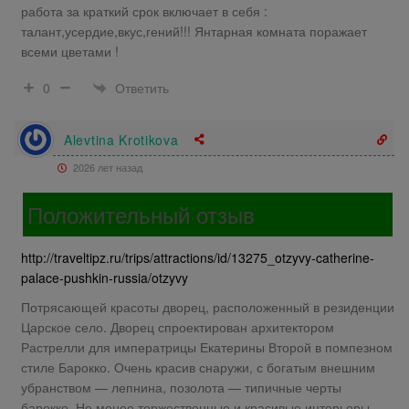
работа за краткий срок включает в себя :
талант,усердие,вкус,гений!!! Янтарная комната поражает
всеми цветами !
Ответить
0
Alevtina Krotikova
2026 лет назад
Положительный отзыв
http://traveltipz.ru/trips/attractions/id/13275_otzyvy-catherine-
palace-pushkin-russia/otzyvy
Потрясающей красоты дворец, расположенный в резиденции
Царское село. Дворец спроектирован архитектором
Растрелли для императрицы Екатерины Второй в помпезном
стиле Барокко. Очень красив снаружи, с богатым внешним
убранством — лепнина, позолота — типичные черты
барокко. Не менее торжественные и красивые интерьеры