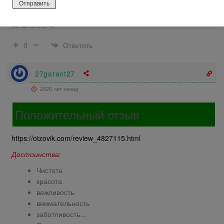
но это того стоит, хотя вы не увидите спальных комнат и
многих предметов быта королевской семьи, что есть минус,
из-за этого 4.
Ответить
0
27garant27
2026 лет назад
Положительный отзыв
https://otzovik.com/review_4827115.html
Достоинства:
Чистота
красота
вежливость
внимательность
заботливость…