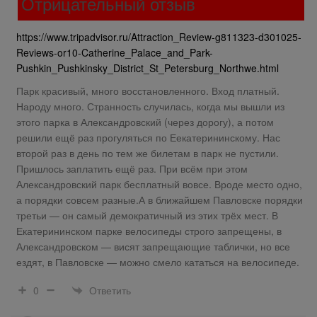
Отрицательный отзыв
https://www.tripadvisor.ru/Attraction_Review-g811323-d301025-
Reviews-or10-Catherine_Palace_and_Park-
Pushkin_Pushkinsky_District_St_Petersburg_Northwe.html
Парк красивый, много восстановленного. Вход платный.
Народу много. Странность случилась, когда мы вышли из
этого парка в Александровский (через дорогу), а потом
решили ещё раз прогуляться по Еекатерининскому. Нас
второй раз в день по тем же билетам в парк не пустили.
Пришлось заплатить ещё раз. При всём при этом
Александровский парк бесплатный вовсе. Вроде место одно,
а порядки совсем разные.А в ближайшем Павловске порядки
третьи — он самый демократичный из этих трёх мест. В
Екатерининском парке велосипеды строго запрещены, в
Александровском — висят запрещающие таблички, но все
ездят, в Павловске — можно смело кататься на велосипеде.
Ответить
0