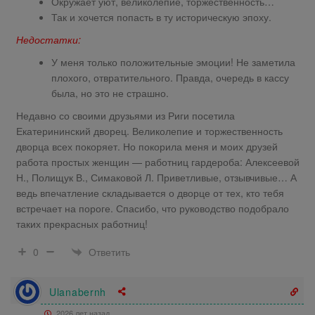
Окружает уют, великолепие, торжественность…
Так и хочется попасть в ту историческую эпоху.
Недостатки:
У меня только положительные эмоции! Не заметила
плохого, отвратительного. Правда, очередь в кассу
была, но это не страшно.
Недавно со своими друзьями из Риги посетила
Екатерининский дворец. Великолепие и торжественность
дворца всех покоряет. Но покорила меня и моих друзей
работа простых женщин — работниц гардероба: Алексеевой
Н., Полищук В., Симаковой Л. Приветливые, отзывчивые… А
ведь впечатление складывается о дворце от тех, кто тебя
встречает на пороге. Спасибо, что руководство подобрало
таких прекрасных работниц!
Ответить
0
Ulanabernh
2026 лет назад