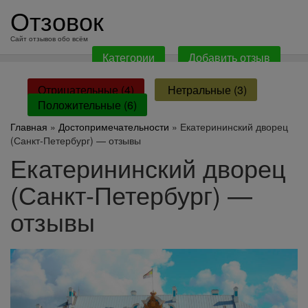
перейти
Отзовок
к
содержанию
Сайт отзывов обо всём
Категории
Добавить отзыв
Отрицательные (4)
Нетральные (3)
Положительные (6)
Главная
»
Достопримечательности
» Екатерининский дворец
(Санкт-Петербург) — отзывы
Екатерининский дворец
(Санкт-Петербург) —
отзывы