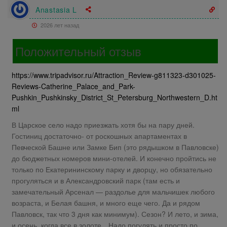
Anastasia L
2026 лет назад
Положительный отзыв
https://www.tripadvisor.ru/Attraction_Review-g811323-d301025-
Reviews-Catherine_Palace_and_Park-
Pushkin_Pushkinsky_District_St_Petersburg_Northwestern_D.ht
ml
В Царское село надо приезжать хотя бы на пару дней.
Гостиниц достаточно- от роскошных апартаментах в
Певческой Башне или Замке Бип (это рядышком в Павловске)
до бюджетных номеров мини-отелей. И конечно пройтись не
только по Екатерининскому парку и дворцу, но обязательно
прогуляться и в Александровский парк (там есть и
замечательный Арсенал — раздолье для мальчишек любого
возраста, и Белая башня, и много еще чего. Да и рядом
Павловск, так что 3 дня как минимум). Сезон? И лето, и зима,
и осень, когда все в золоте…Надо погулять и просто по