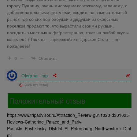
городу Пушкину, очень милому малоэтажному, зеленому, с
доброжелательными жителями, сходить на замечательный
рынок, где со сих пор бабушки и дедушки из окрестных
поселков продают то, что вырастили своими руками,
посидеть в местных кафе/ресторанах, тоже на любой вкус и
кошелек : ) Так что — приезжайте в Царское Село — не
пожалеете!
Ответить
0
Oksana_imp
2026 лет назад
Положительный отзыв
https://www.tripadvisor.ru/Attraction_Review-g811323-d301025-
Reviews-Catherine_Palace_and_Park-
Pushkin_Pushkinsky_District_St_Petersburg_Northwestern_D.ht
ml