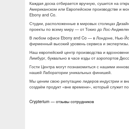
Каждая доска отбирается вручную, сушится на откр
Американском или Европейском производстве и мо
Ebony and Co.
Студии, расположенные в мировых столицах Дизайн
проекты по всему миру — от Токио до Лос-Анджеле
В любом офисе Ebony and Co — в Лондоне, Нью-Йо
Ваше и
фирменный высокий уровень сервиса и экспертизы.
Наш европейский центр производства и вдохновени
Тема
Лимбург, буквально в часе езды от аэропортов Дю
Гости Центра могут познакомиться с нашими инно
нашей Лаборатории уникальных финишей.
Тип от
Мы ценим свою репутацию лидеров индустрии и вни
создаём продукт «вне времени», который служит п
Сообщ
Навигация
Crypterium — отзывы сотрудников
по
записям