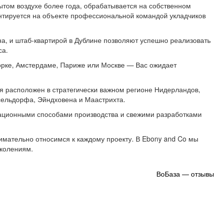
ытом воздухе более года, обрабатывается на собственном
нтируется на объекте профессиональной командой укладчиков
а, и штаб-квартирой в Дублине позволяют успешно реализовать
Добавить отзыв
са.
рке, Амстердаме, Париже или Москве — Вас ожидает
мя (обязательно)
я расположен в стратегически важном регионе Нидерландов,
ссельдорфа, Эйндховена и Маастрихта.
вационными способами производства и свежими разработками
зыва
мательно относимся к каждому проекту. В Ebony and Co мы
околениям.
ение
ВоБаза — отзывы