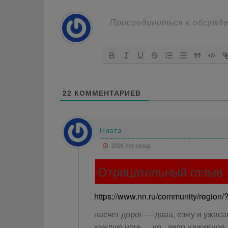
22
КОММЕНТАРИЕВ
Ниата
2026 лет назад
Отрицательный отзыв
https://www.nn.ru/community/regio
насчет дорог — дааа, езжу и ужаса
каждую ночь… но.. дело наживное, с