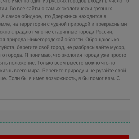
, что именно один из русских городов входит в число 10
гии. Во все сайты о самых экологически грязных
 А самое обидное, что Дзержинск находится в
емле, на территории с чудной природой и прекрасными
ожно страдают многие старинные города России,
ая природа Нижегородской области. Обращаюсь ко
уйста, берегите свой город, не разбрасывайте мусор,
го города. Я понимаю, что экология города уже просто
лять положение. Только всем вместе можно что-то
 жизнь всего мира. Берегите природу и не ругайте свой
чше. Если бы я имел возможность, я бы помог вам. С