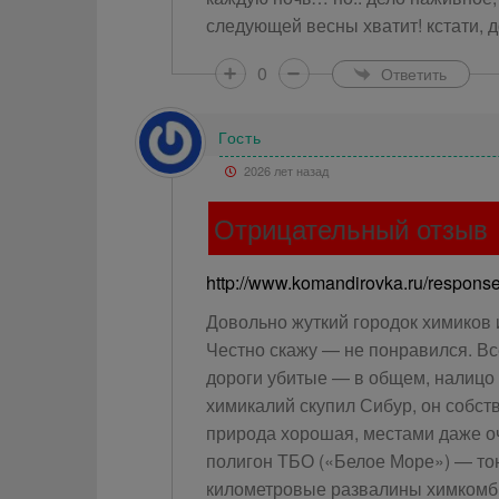
следующей весны хватит! кстати, 
0
Ответить
Гость
2026 лет назад
Отрицательный отзыв
http://www.komandirovka.ru/respons
Довольно жуткий городок химиков
Честно скажу — не понравился. В
дороги убитые — в общем, налицо 
химикалий скупил Сибур, он собст
природа хорошая, местами даже оч
полигон ТБО («Белое Море») — то
километровые развалины химкомби