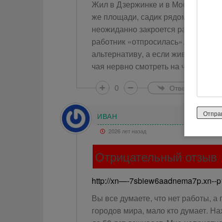
Жил в Дзержинке и в Москве по не
же площади, садик рядом и т. п. ) 
неожиданно закроется раньше, то в
работник «отпросилась»… В Москв
альтернативу, а если живешь рядо
чая нервно смотреть на часы и ду
0
Ответить
ИВАН
2026 лет назад
Отрицательный отзыв
http://xn—-7sbiew6aadnema7p.xn--p
Вы все думаете, что нет работы, а 
городов мира, мало кто думает. На