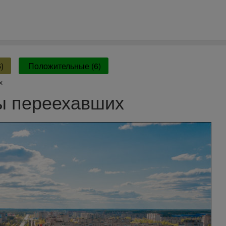
)
Положительные (6)
х
ы переехавших