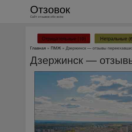
перейти
Отзовок
к
содержанию
Сайт отзывов обо всём
Отрицательные (10)
Нетральные (6
Главная
»
ПМЖ
» Дзержинск — отзывы переехавши
Дзержинск — отзыв