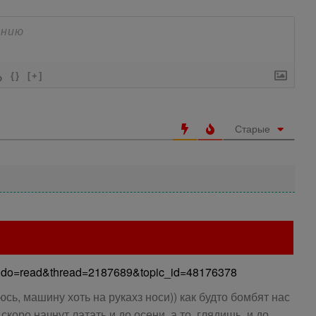
{}
[+]
Старые
n/?do=read&thread=2187689&topic_id=48176378
юсь, машину хоть на рукахз носи)) как будто бомбят нас
коро начнут латать и до осени, а то, глядишь, и до