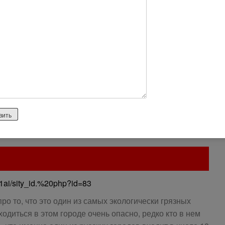
скольку лет. При прочих равных условиях (квартира той
в Москве жить удобнее. В Дзержинке то почта
 Сбербанке короткий день, то врач заболела, то
е в подобной ситуации всегда можно найти
м с метро, то не будешь вечером в ресторане за рюмкой
мать о последнем автобусе…
1ai/sity_id.%20php?id=83
про то, что это один из самых экологически грязных
ходиться в этом городе очень опасно, редко кто в нем