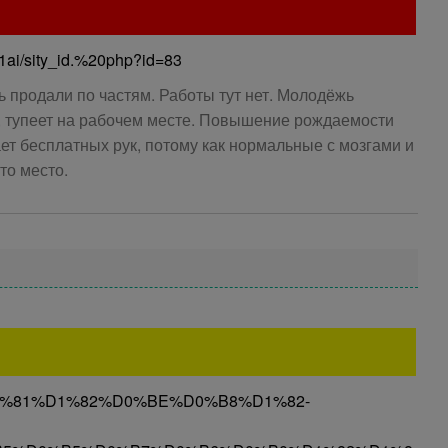
1ai/sity_id.%20php?id=83
ь продали по частям. Работы тут нет. Молодёжь
, тупеет на рабочем месте. Повышение рождаемости
ает бесплатных рук, потому как нормальные с мозгами и
то место.
8526-%D1%81%D1%82%D0%BE%D0%B8%D1%82-