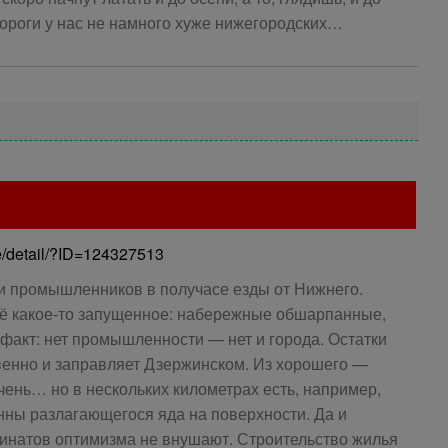
дороги у нас не намного хуже нижегородских…
e/detail/?ID=124327513
 и промышленников в получасе езды от Нижнего.
сё какое-то запущенное: набережные обшарпанные,
факт: нет промышленности — нет и города. Остатки
венно и заправляет Дзержинском. Из хорошего —
ень… но в нескольких километрах есть, например,
нны разлагающегося яда на поверхности. Да и
натов оптимизма не внушают. Строительство жилья