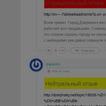
Отрицательный отзыв
http://xn—-7sbiew6aadnema7p.xn--p
Всем привет. Город Дзержинск вес
работает вся продавцами. Словом
это словом сказать городу не хват
с амбициями уже давно покинули э
0
Ответить
papaura
2026 лет назад
Нейтральный отзыв
http://dzerjinsky.net/topic/1
%D0%BB%D0%B8-