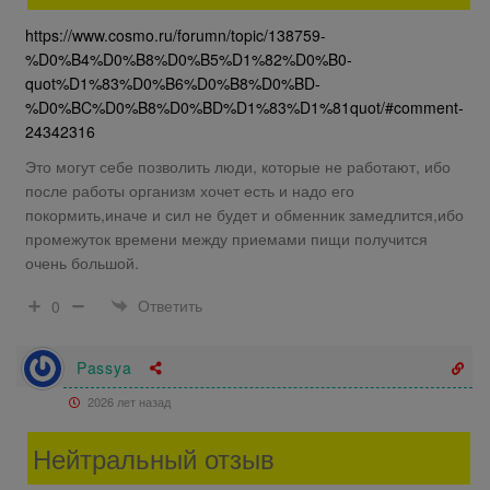
https://www.cosmo.ru/forumn/topic/138759-
%D0%B4%D0%B8%D0%B5%D1%82%D0%B0-
quot%D1%83%D0%B6%D0%B8%D0%BD-
%D0%BC%D0%B8%D0%BD%D1%83%D1%81quot/#comment-
24342316
Это могут себе позволить люди, которые не работают, ибо
после работы организм хочет есть и надо его
покормить,иначе и сил не будет и обменник замедлится,ибо
промежуток времени между приемами пищи получится
очень большой.
Ответить
0
Passya
2026 лет назад
Нейтральный отзыв