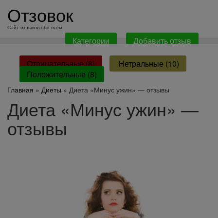
перейти
Отзовок
к
содержанию
Сайт отзывов обо всём
Категории
Добавить отзыв
Отрицательные (8)
Нетральные (10)
Положительные (8)
Главная
»
Диеты
» Диета «Минус ужин» — отзывы
Диета «Минус ужин» —
отзывы