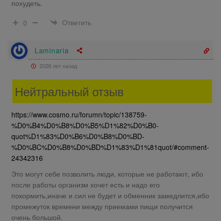
похудеть.
Ответить
0
Laminaria
2026 лет назад
Нейтральный отзыв
https://www.cosmo.ru/forumn/topic/138759-
%D0%B4%D0%B8%D0%B5%D1%82%D0%B0-
quot%D1%83%D0%B6%D0%B8%D0%BD-
%D0%BC%D0%B8%D0%BD%D1%83%D1%81quot/#comment-
24342316
Это могут себе позволить люди, которые не работают, ибо
после работы организм хочет есть и надо его
покормить,иначе и сил не будет и обменник замедлится,ибо
промежуток времени между приемами пищи получится
очень большой.