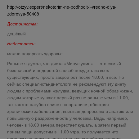
http://otzyv.expert/nekotorim-ne-podhodit-i-vredno-dlya-
zdorovya-56468
Достоинства:
дешёвый
Недостатки:
можно подорвать здоровье
Раньше я думал, что диета «Минус ужин» — это самый
безопасный и недорогой способ похудеть из всех
существующих, просто закрой рот после 18.00, и всё. Но
сейчас специалисты-диетологи не рекомендуют эту диету
людям с проблемами желудка, ведущих ночной образ жизни,
людям которые кушают первый раз не раньше чем в 11.00,
так как это пагубно влияет на организм, обостряя
хронические заболевания, вызывая депрессию и апатию или
повышенную раздраженность у человека. Ведь, например,
человек в 18.00 вечера перестает кушать, а затем первый
прием пищи допустим в 11.00 утра, то получается что
организм не получал продуктов для выработки энергии