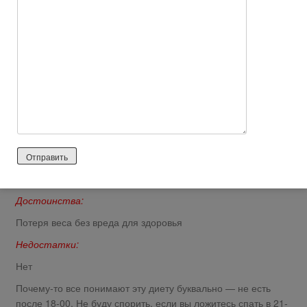
своему организму.мне осталось скинуть мои 5 кг
ненавистные и вот я уже в идеале.
Ответить
0
Galatere
2026 лет назад
Положительный отзыв
http://otzyv.expert/pomozhet-pri-pravilnom-podhode-1055589
Достоинства:
Потеря веса без вреда для здоровья
Недостатки:
Нет
Почему-то все понимают эту диету буквально — не есть
после 18-00. Не буду спорить, если вы ложитесь спать в 21-