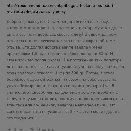
http://irecommend.ru/content/pribegala-k-etomu-metodu-i-
rezultat-radoval-no-est-nyuansy
Доброе время суток! Я наконец приблизилась к весу, в
котором мне комфортно, радостно и к которому я так долго
шла и все- таки добилась своего к лету! В одном данном
отзыве всего не рассказать и это не по конкретной теме
отзыва. Эта долгая дорога к мечте заняла у меня
практически 1,5 года ( за них я сбросила почти 30 кг! И
случилось это после родов) . На протяжении этих полутора
лет я часто отказывалась от ужина и уже на следующий день
весы радовали отвесом -1 кг или 500 гр, Потом, я стала
бережнее к себе относиться и позволяла себе съесть на
ужин обезжиренного творога или выпить кефира 1%.. Я
считаю, этот способ неплох для тех, у кого нет проблем с
желудком, у меня гастрит, поэтому я перестала рисковать и
все- таки ела по- немногу вечером невредной пищи. Но
советую все- таки не ужинать за 3-4 часа до сна и сделать
это традицией!
Ответить
0