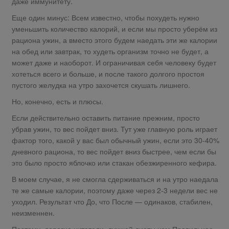
даже иммунитету.
Еще один минус: Всем известно, чтобы похудеть нужно
уменьшить количество калорий, и если мы просто уберём из
рациона ужин, а вместо этого будем наедать эти же калории
на обед или завтрак, то худеть организм точно не будет, а
может даже и наоборот. И ограничивая себя человеку будет
хотеться всего и больше, и после такого долгого простоя
пустого желудка на утро захочется скушать лишнего.
Но, конечно, есть и плюсы.
Если действительно оставить питание прежним, просто
убрав ужин, то вес пойдет вниз. Тут уже главную роль играет
фактор того, какой у вас был обычный ужин, если это 30-40%
дневного рациона, то вес пойдет вниз быстрее, чем если бы
это было просто яблочко или стакан обезжиренного кефира.
В моем случае, я не смогла сдерживаться и на утро наедала
те же самые калории, поэтому даже через 2-3 недели вес не
уходил. Результат что До, что После — одинаков, стабилен,
неизменнен.
Поэтому, дорогие читатели, лучшей диеты чем Правильное