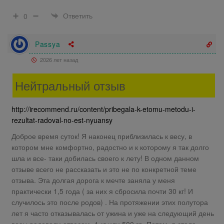
Ответить
0
Passya
2026 лет назад
Нейтральный отзыв
http://irecommend.ru/content/pribegala-k-etomu-metodu-i-
rezultat-radoval-no-est-nyuansy
Доброе время суток! Я наконец приблизилась к весу, в
котором мне комфортно, радостно и к которому я так долго
шла и все- таки добилась своего к лету! В одном данном
отзыве всего не рассказать и это не по конкретной теме
отзыва. Эта долгая дорога к мечте заняла у меня
практически 1,5 года ( за них я сбросила почти 30 кг! И
случилось это после родов) . На протяжении этих полутора
лет я часто отказывалась от ужина и уже на следующий день
весы радовали отвесом -1 кг или 500 гр, Потом, я стала