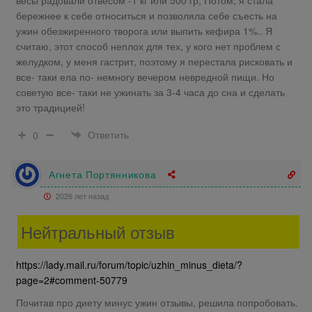
бережнее к себе относиться и позволяла себе съесть на
ужин обезжиренного творога или выпить кефира 1%.. Я
считаю, этот способ неплох для тех, у кого нет проблем с
желудком, у меня гастрит, поэтому я перестала рисковать и
все- таки ела по- немногу вечером невредной пищи. Но
советую все- таки не ужинать за 3-4 часа до сна и сделать
это традицией!
Ответить
0
Агнета Портянникова
2026 лет назад
Нейтральный отзыв
https://lady.mail.ru/forum/topic/uzhin_minus_dieta/?
page=2#comment-50779
Почитав про диету минус ужин отзывы, решила попробовать.