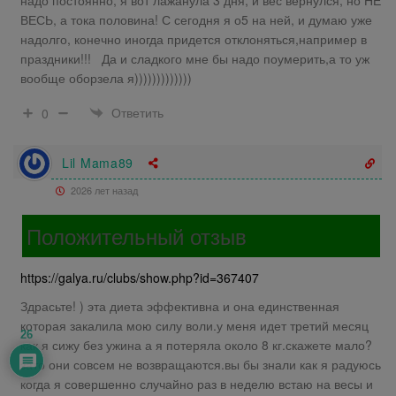
ВЕСЬ, а тока половина! С сегодня я о5 на ней, и думаю уже
надолго, конечно иногда придется отклоняться,например в
праздники!!! Да и сладкого мне бы надо поумерить,а то уж
вообще оборзела я)))))))))))))
Ответить
0
Lil Mama89
2026 лет назад
Положительный отзыв
https://galya.ru/clubs/show.php?id=367407
Здрасьте! ) эта диета эффективна и она единственная
которая закалила мою силу воли.у меня идет третий месяц
26
как я сижу без ужина а я потеряла около 8 кг.скажете мало?
зато они совсем не возвращаются.вы бы знали как я радуюсь
когда я совершенно случайно раз в неделю встаю на весы и