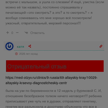
встречи с малышом, а ушла со слезами! И ещё, узистка (если
можно её так назвать), постоянно спрашивала у
печатающей-«это смотреть? а это? а то смотреть? » я
вообще сомневаюсь что мне хорошо всё посмотрели!
ужасный, отвратительный, мерзкий персонал!!!
Ответить
0
катя
2026 лет назад
Отрицательный отзыв
https://med-otzyv.ru/clinics/9-russia/69-altayskiy-kray/10029-
altayskiy-kraevoy-diagnosticheskiy-centr
была на узи по беременности в 12 недель у буряковой С. И,
отношение безобразное толком ничего неговорят!!! ребенка
приписывают уже чуть не в дураки, отправляют генетику,
генетик все разъяснила и дохотчиво объяснила что все в