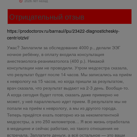
2026 лет назад
Отрицательный отзыв
https://prodoctorov.ru/barnaul/lpu/23422-diagnosticheskiy-
centr/otzivi/
Ужас? Заплатили за обследование 4000 р., делали ЭЭГ
ночное ребёнку, в оплату входила консультация
анестезиолога-реаниматолога (400 р.). Никакой
консультации нам не проводили. Утром медсестра сказала,
что результат будет после 14 часов. Мы записались на приём
к неврологу на 15 часов, но когда пришли за результатом,
врач сказала, что результат выдают на 2-3 день. Вообще-то.
А когда сегодня будет готов, сказать даже примерно не
может, у неё параллельно идет прием. В результате мы не
попали на приём к неврологу, а мы из другого города.
Теперь придётся ехать повторно из-за некомпетентной
медсестры, а это 250 километров… Я всю жизнь отработала
в медицине и сейчас работаю, но такого отношения не
встречала. Заплатите деньги, а всё остальное — это ваши