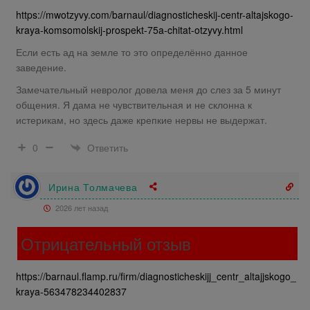
https://mwotzyvy.com/barnaul/diagnosticheskij-centr-altajskogo-
kraya-komsomolskij-prospekt-75a-chitat-otzyvy.html
Если есть ад на земле то это определённо данное
заведение.
Замечательный невролог довела меня до слез за 5 минут
общения. Я дама не чувствительная и не склонна к
истерикам, но здесь даже крепкие нервы не выдержат.
Ответить
0
Ирина Толмачева
2026 лет назад
Отрицательный отзыв
https://barnaul.flamp.ru/firm/diagnosticheskijj_centr_altajjskogo_
kraya-563478234402837