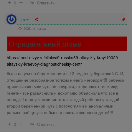
Ответить
0
катя
2026 лет назад
Отрицательный отзыв
https://med-otzyv.ru/clinics/9-russia/69-altayskiy-kray/10029-
altayskiy-kraevoy-diagnosticheskiy-centr
была на узи по беременности в 12 недель у буряковой С. И,
отношение безобразное толком ничего неговорят!!! ребенка
приписывают уже чуть не в дураки, отправляют генетику,
генетик все разъяснила и дохотчиво объяснила что все в
порядке! а на узи скрининге так каждый ребенок у каждой
второй беременной чуть с потологиями и аномалиями!
раньше вобще узи небыло и рожали здоровых детей!!!
Ответить
0