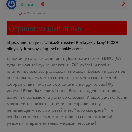
Ксения
2026 лет назад
Отрицательный отзыв
https://med-otzyv.ru/clinics/9-russia/69-altayskiy-kray/10029-
altayskiy-kraevoy-diagnosticheskiy-centr
Девочки, у которых скрининг в Диагностическом! НИКОГДА
туда не ходите! лучше заплатить 700 рублей и пройти
платно, где вам всё расскажут и покажут. Бормочит себе под
нос, попыталась что-то спросить, так меня вместе с этой,
которая сидит печатает, обгавкали с ног до головы! Фу,
ужасно! Если бы я сразу знала! Ведь так ждешь этого дня,
встречи с малышом, а ушла со слезами! И ещё, узистка (если
можно её так назвать), постоянно спрашивала у
печатающей-«это смотреть? а это? а то смотреть? » я
вообще сомневаюсь что мне хорошо всё посмотрели!
ужасный, отвратительный, мерзкий персонал!!!