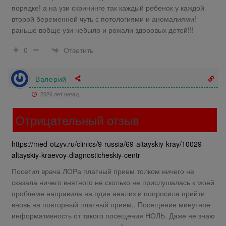
порядке! а на узи скрининге так каждый ребенок у каждой
второй беременной чуть с потологиями и аномалиями!
раньше вобще узи небыло и рожали здоровых детей!!!
Ответить
0
Валерий
2026 лет назад
Отрицательный отзыв
https://med-otzyv.ru/clinics/9-russia/69-altayskiy-kray/10029-
altayskiy-kraevoy-diagnosticheskiy-centr
Посетил врача ЛОРа платный прием толком ничего не
сказала ничего внятного не сколько не прислушалась к моей
проблеме направила на один анализ и попросила прийти
вновь на повторный платный прием.. Посещение минутное
информативность от такого посещения НОЛЬ. Даже не знаю