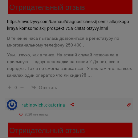
Отрицательный отзыв
https://mwotzyvy.com/barnaul/diagnosticheskij-centr-altajskogo-
kraya-komsomolskij-prospekt-75a-chitat-otzyvy.html
В течение часа пыталась дозвониться в регистатуру по
многоканальному телефону 250 400 .
Увы…глухо, как в танке. На всякий случай позвонила в
приемную — вдруг неполадки на линии ? Да нет, все в
порядке . Так и не смогла записаться . У них там что. на всех
каналах один оператор что ли сидит?!! …
Ответить
0
rabinovich.ekaterina
2026 лет назад
Отрицательный отзыв