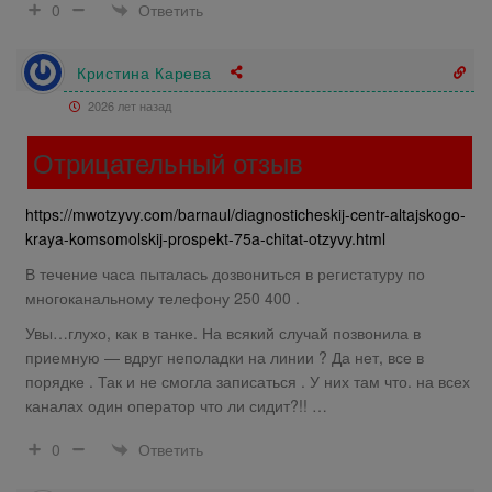
Ответить
0
Кристина Карева
2026 лет назад
Отрицательный отзыв
https://mwotzyvy.com/barnaul/diagnosticheskij-centr-altajskogo-
kraya-komsomolskij-prospekt-75a-chitat-otzyvy.html
В течение часа пыталась дозвониться в регистатуру по
многоканальному телефону 250 400 .
Увы…глухо, как в танке. На всякий случай позвонила в
приемную — вдруг неполадки на линии ? Да нет, все в
порядке . Так и не смогла записаться . У них там что. на всех
каналах один оператор что ли сидит?!! …
Ответить
0