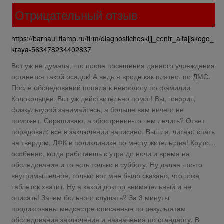
Отрицательный отзыв
https://barnaul.flamp.ru/firm/diagnosticheskijj_centr_altajjskogo_
kraya-563478234402837
Вот уж не думала, что после посещения данного учреждения
останется такой осадок! А ведь я вроде как платно, по ДМС.
После обследований попала к неврологу по фамилии
Колокольцев. Вот уж действительно помог! Вы, говорит,
физкультурой занимайтесь, а больше вам ничего не
поможет. Спрашиваю, а обострение-то чем лечить? Ответ
порадовал: все в заключении написано. Вышла, читаю: спать
на твердом, ЛФК в поликлинике по месту жительства! Круто…
особенно, когда работаешь с утра до ночи и время на
обследование и то есть только в субботу. Ну далее что-то
внутримышечное, только вот мне было сказано, что пока
таблеток хватит. Ну а какой доктор внимательный и не
описать! Зачем больного слушать? За 3 минуты
продиктованы медсестре описанные по результатам
обследования заключения и назначения по стандарту. В