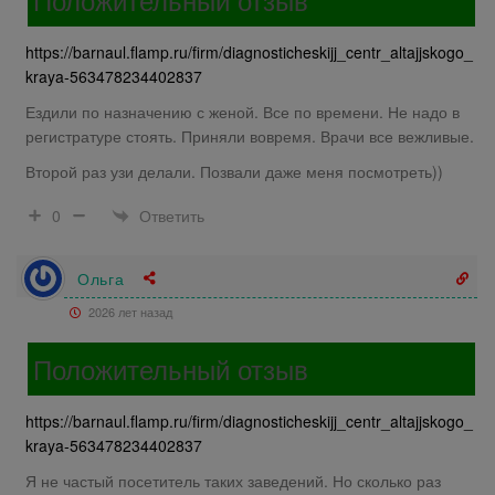
https://barnaul.flamp.ru/firm/diagnosticheskijj_centr_altajjskogo_
kraya-563478234402837
Ездили по назначению с женой. Все по времени. Не надо в
регистратуре стоять. Приняли вовремя. Врачи все вежливые.
Второй раз узи делали. Позвали даже меня посмотреть))
Ответить
0
Ольга
2026 лет назад
Положительный отзыв
https://barnaul.flamp.ru/firm/diagnosticheskijj_centr_altajjskogo_
kraya-563478234402837
Я не частый посетитель таких заведений. Но сколько раз