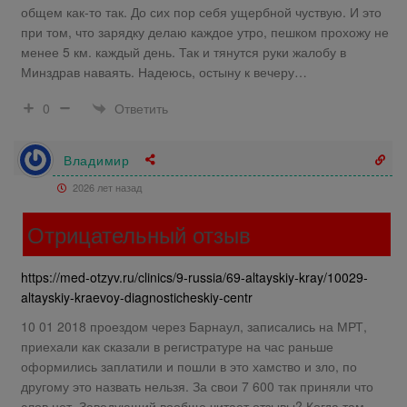
общем как-то так. До сих пор себя ущербной чуствую. И это
при том, что зарядку делаю каждое утро, пешком прохожу не
менее 5 км. каждый день. Так и тянутся руки жалобу в
Минздрав наваять. Надеюсь, остыну к вечеру…
Ответить
0
Владимир
2026 лет назад
Отрицательный отзыв
https://med-otzyv.ru/clinics/9-russia/69-altayskiy-kray/10029-
altayskiy-kraevoy-diagnosticheskiy-centr
10 01 2018 проездом через Барнаул, записались на МРТ,
приехали как сказали в регистратуре на час раньше
оформились заплатили и пошли в это хамство и зло, по
другому это назвать нельзя. За свои 7 600 так приняли что
слов нет. Заведующий вообще читает отзывы? Когда там