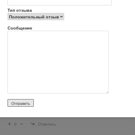
Ответить
0
Тип отзыва
+7-905- 98XXXXX
Сообщение
2026 лет назад
Положительный отзыв
https://prodoctorov.ru/barnaul/lpu/23422-diagnosticheskiy-
centr/otzivi/
Выражаю искреннюю признательность и благодарность
всему коллективу и главному врачу Захарову В.В. краевого
диагностического центра за их высокий профессионализм,
чуткое и внимательное отношение к больному. Хорошо, что в
наше, непростое время, есть врачи с большой буквы,
готовые прийти на помощь.
Ответить
0