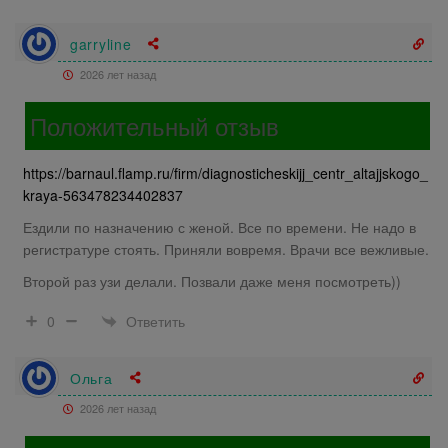
garryline
2026 лет назад
Положительный отзыв
https://barnaul.flamp.ru/firm/diagnosticheskijj_centr_altajjskogo_
kraya-563478234402837
Ездили по назначению с женой. Все по времени. Не надо в
регистратуре стоять. Приняли вовремя. Врачи все вежливые.
Второй раз узи делали. Позвали даже меня посмотреть))
Ответить
0
Ольга
2026 лет назад