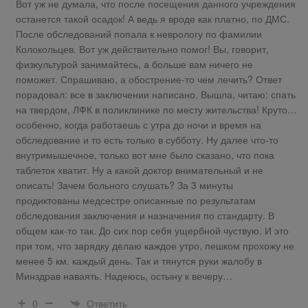
Вот уж не думала, что после посещения данного учреждения
останется такой осадок! А ведь я вроде как платно, по ДМС.
После обследований попала к неврологу по фамилии
Колокольцев. Вот уж действительно помог! Вы, говорит,
физкультурой занимайтесь, а больше вам ничего не
поможет. Спрашиваю, а обострение-то чем лечить? Ответ
порадовал: все в заключении написано. Вышла, читаю: спать
на твердом, ЛФК в поликлинике по месту жительства! Круто…
особенно, когда работаешь с утра до ночи и время на
обследование и то есть только в субботу. Ну далее что-то
внутримышечное, только вот мне было сказано, что пока
таблеток хватит. Ну а какой доктор внимательный и не
описать! Зачем больного слушать? За 3 минуты
продиктованы медсестре описанные по результатам
обследования заключения и назначения по стандарту. В
общем как-то так. До сих пор себя ущербной чуствую. И это
при том, что зарядку делаю каждое утро, пешком прохожу не
менее 5 км. каждый день. Так и тянутся руки жалобу в
Минздрав наваять. Надеюсь, остыну к вечеру…
Ответить
0