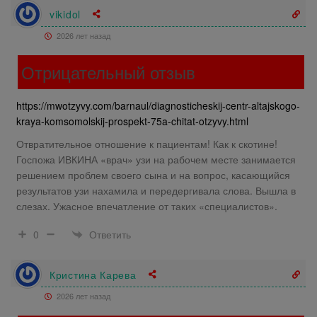
vikidol
2026 лет назад
Отрицательный отзыв
https://mwotzyvy.com/barnaul/diagnosticheskij-centr-altajskogo-
kraya-komsomolskij-prospekt-75a-chitat-otzyvy.html
Отвратительное отношение к пациентам! Как к скотине!
Госпожа ИВКИНА «врач» узи на рабочем месте занимается
решением проблем своего сына и на вопрос, касающийся
результатов узи нахамила и передергивала слова. Вышла в
слезах. Ужасное впечатление от таких «специалистов».
Ответить
0
Кристина Карева
2026 лет назад