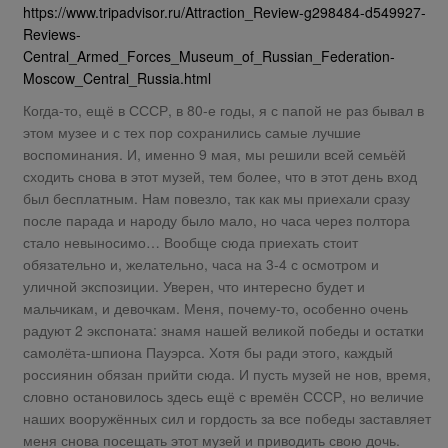
https://www.tripadvisor.ru/Attraction_Review-g298484-d549927-
Reviews-
Central_Armed_Forces_Museum_of_Russian_Federation-
Moscow_Central_Russia.html
Когда-то, ещё в СССР, в 80-е годы, я с папой не раз бывал в
этом музее и с тех пор сохранились самые лучшие
воспоминания. И, именно 9 мая, мы решили всей семьёй
сходить снова в этот музей, тем более, что в этот день вход
был бесплатным. Нам повезло, так как мы приехали сразу
после парада и народу было мало, но часа через полтора
стало невыносимо… Вообще сюда приехать стоит
обязательно и, желательно, часа на 3-4 с осмотром и
уличной экспозиции. Уверен, что интересно будет и
мальчикам, и девочкам. Меня, почему-то, особенно очень
радуют 2 экспоната: знамя нашей великой победы и остатки
самолёта-шпиона Пауэрса. Хотя бы ради этого, каждый
россиянин обязан прийти сюда. И пусть музей не нов, время,
словно остановилось здесь ещё с времён СССР, но величие
наших вооружённых сил и гордость за все победы заставляет
меня снова посещать этот музей и приводить свою дочь.