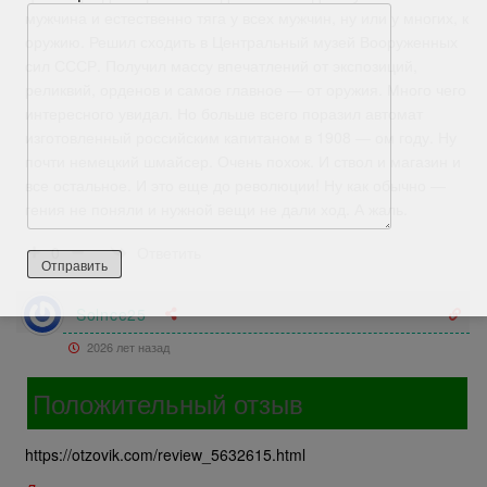
мужчина и естественно тяга у всех мужчин, ну или у многих, к
оружию. Решил сходить в Центральный музей Вооруженных
сил СССР. Получил массу впечатлений от экспозиций,
реликвий, орденов и самое главное — от оружия. Много чего
интересного увидал. Но больше всего поразил автомат
изготовленный российским капитаном в 1908 — ом году. Ну
почти немецкий шмайсер. Очень похож. И ствол и магазин и
все остальное. И это еще до революции! Ну как обычно —
гения не поняли и нужной вещи не дали ход. А жаль.
Ответить
0
Solnce25
2026 лет назад
Положительный отзыв
https://otzovik.com/review_5632615.html