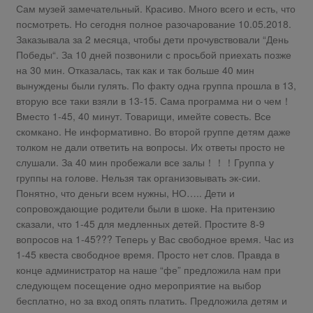
Сам музей замечательный. Красиво. Много всего и есть, что
посмотреть. Но сегодня полное разочарование 10.05.2018.
Заказывала за 2 месяца, чтобы дети прочувствовали “День
Победы“. За 10 дней позвонили с просьбой приехать позже
на 30 мин. Отказалась, так как и так больше 40 мин
вынуждены были гулять. По факту одна группа прошла в 13,
вторую все таки взяли в 13-15. Сама программа ни о чем！
Вместо 1-45, 40 минут. Товарищи, имейте совесть. Все
скомкано. Не информативно. Во второй группе детям даже
толком не дали ответить на вопросы. Их ответы просто не
слушали. За 40 мин пробежали все залы！！！Группа у
группы на голове. Нельзя так организовывать эк-сии.
Понятно, что деньги всем нужны, НО….. Дети и
сопровождающие родители были в шоке. На притензию
сказали, что 1-45 для медленных детей. Простите 8-9
вопросов на 1-45??? Теперь у Вас свободное время. Час из
1-45 квеста свободное время. Просто нет слов. Правда в
конце администратор на наше “фе” предложила нам при
следующем посещение одно мероприятие на выбор
бесплатно, но за вход опять платить. Предложила детям и