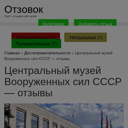
перейти
Отзовок
к
содержанию
Сайт отзывов обо всём
Категории
Добавить отзыв
Отрицательные (1)
Нетральные (1)
Положительные (7)
Главная
»
Достопримечательности
» Центральный музей
Вооруженных сил СССР — отзывы
Центральный музей
Вооруженных сил СССР
— отзывы