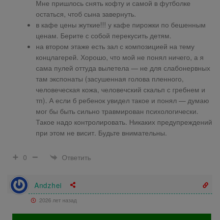
Мне пришлось снять кофту и самой в футболке
остаться, чтоб сына завернуть.
в кафе цены жуткие!!! у кафе пирожки по бешенным
ценам. Берите с собой перекусить детям.
на втором этаже есть зал с композицией на тему
концлагерей. Хорошо, что мой не понял ничего, а я
сама пулей оттуда вылетела — не для слабонервных
там экспонаты (засушенная голова пленного,
человеческая кожа, человечский скальп с гребнем и
тп). А если б ребенок увидел такое и понял — думаю
мог бы быть сильно травмирован психологически.
Такое надо контролировать. Никаких предупреждений
при этом не висит. Будьте внимательны.
Ответить
0
Andzhei
2026 лет назад