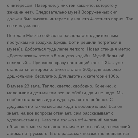
с интересом. Наверное, у них ген какой-то, которого у
женщин нет). Следовательно музей Вооруженных сил
должен был вызвать интерес и у нашего 4-летнего парня. Так
все и случилось.
Погода в Москве сейчас не располагает к длительным
прогулкам на воздухе. Дождь. Вот и решили погреться в
музее)). Добраться туда легче легкого. Новая станция метро
«Достоевская» всего в 5 минутах ходьбы. Музей большой,
солидный… При входе сразу настоящий танк Т-34… уже
становится интересно. Билеты стоят 200р для взрослых.
дошкольники бесплатно. Для льготных категорий 100р.
В музее 23 зала. Тепло, светло, свободно. Конечно, с
маленькими детьми там все не обойти, да и не надо. Мы
вообще старались идти туда, куда хотел ребенок. С
дедушкой по таким местам ходить вообще класс! Все он
знает, на все вопросы отвечает, сам рассказывает с
удовольствием). Чего там только нет! 4-летний малыш
объясняет мне чем шашка отличается от сабли, а немецкий
автомат от русского. В его рассказах незаметно появляется