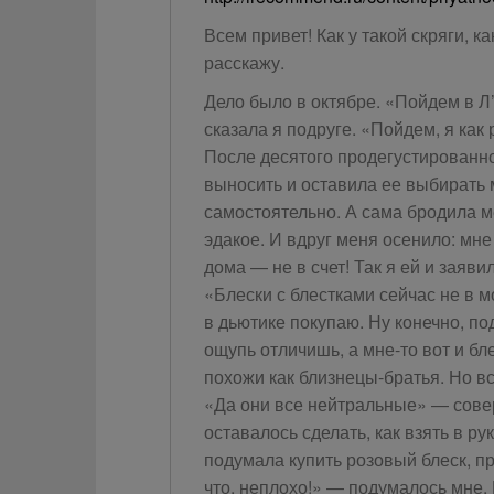
Всем привет! Как у такой скряги, к
расскажу.
Дело было в октябре. «Пойдем в Л
сказала я подруге. «Пойдем, я как 
После десятого продегустированно
выносить и оставила ее выбирать
самостоятельно. А сама бродила м
эдакое. И вдруг меня осенило: мне 
дома — не в счет! Так я ей и заяв
«Блески с блестками сейчас не в м
в дьютике покупаю. Ну конечно, под
ощупь отличишь, а мне-то вот и бл
похожи как близнецы-братья. Но вс
«Да они все нейтральные» — сове
оставалось сделать, как взять в р
подумала купить розовый блеск, п
что, неплохо!» — подумалось мне. 