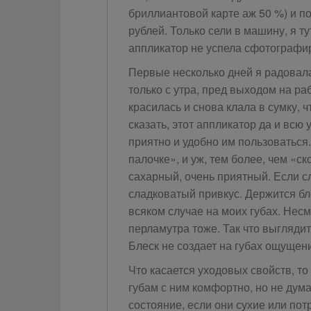
бриллиантовой карте аж 50 %) и по
рублей. Только сели в машину, я т
аппликатор не успела сфотографи
Первые несколько дней я радовала
только с утра, пред выходом на раб
красилась и снова клала в сумку, 
сказать, этот аппликатор да и всю 
приятно и удобно им пользоваться.
палочке», и уж, тем более, чем «с
сахарный, очень приятный. Если 
сладковатый привкус. Держится бле
всяком случае на моих губах. Несм
перламутра тоже. Так что выгляди
Блеск не создает на губах ощущени
Что касается уходовых свойств, то
губам с ним комфортно, но не дум
состояние, если они сухие или пот