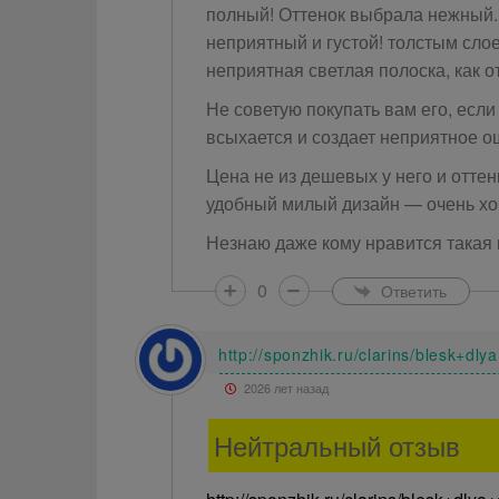
полный! Оттенок выбрала нежный.
неприятный и густой! толстым сло
неприятная светлая полоска, как о
Не советую покупать вам его, есл
всыхается и создает неприятное о
Цена не из дешевых у него и оттен
удобный милый дизайн — очень хоч
Незнаю даже кому нравится такая 
0
Ответить
http://sponzhik.ru/clarins/blesk+d
2026 лет назад
Нейтральный отзыв