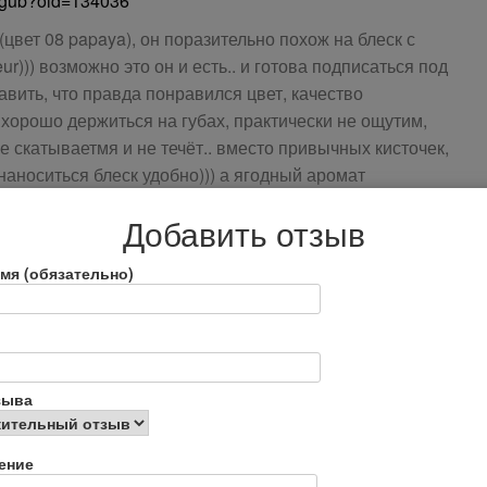
ya+gub?oid=134036
 (цвет 08 papaya), он поразительно похож на блеск с
r))) возможно это он и есть.. и готова подписаться под
авить, что правда понравился цвет, качество
 хорошо держиться на губах, практически не ощутим,
е скатываетмя и не течёт.. вместо привычных кисточек,
наноситься блеск удобно))) а ягодный аромат
Добавить отзыв
мя (обязательно)
html
зыва
tml
ение