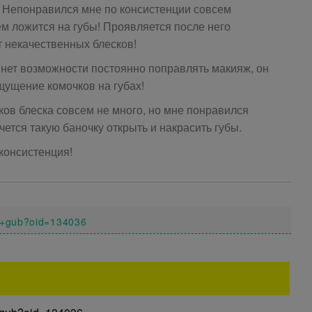
 Непонравился мне по консистенции совсем
ем ложится на губы! Проявляется после него
т некачественных блесков!
и нет возможности постоянно поправлять макияж, он
щущение комочков на губах!
ков блеска совсем не много, но мне понравился
ется такую баночку открыть и накрасить губы.
консистенция!
lya+gub?oid=134036