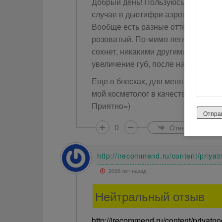
Добрый день! Пользуюсь этим блеск
случае в дьютифри аэропортах, цен
Вообще есть разные оттенки, но на
розоватый. По-мимо легкого блеска
сохнет, никакими другими средств
увеличение губ, после нанесения, я
Еще в блесках, для меня важен зап
мой косметолог в качестве увлажн
Приятно=)
0
Ответить
http://irecommend.ru/content/priya
2026 лет назад
Нейтральный отзыв
http://irecommend.ru/content/priyatn