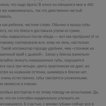
няла, что надо брать! В итоге он обошелся мне в 450
ут же намазюкалась, так что девственно чистый
ровать.
 как ребенок, честное слово. Обычно я крашу губы
оту, но это блеск я доставала утром из сумки,
чтобы накраситься после обеда — вот как пробрало! И то
упаковку скопировали все, кому не лень, настолько
 Такой аппликатор гораздо удобнее, чем «спонжик на
кошенный край с дыркой». Запах у блеска ванильно-
случайно лизнуть накрашенные губы, ощущается
ск часа три-четыре, цвета практически не дает, во
отря на название оттенка, шиммера в блеске нет,
т очень естественно, губы смотрятся ухоженными.
я липкости и пленки.
 особых восторгов я по этому поводу не испытываю. Да,
аю, что он способен кардинально улучшить их
рескавшиеся. К счастью, с моими губами сейчас все в