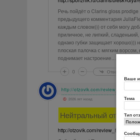
http://sponzhik.ru/clarins/blesk+dl
Речь пойдёт о Clarins gloss prodige
предыдущего комментария JuliaFleu
каждым словом))) от себя могу доб
приличное, не липкий, сладенький,
однако губки защищает хорошо))) н
плоская палочка с мягким ворсом, 
поднимает настроение…
0
Ответить
Ваше и
http://otzovik.com/review_5022369.
Тема
2026 лет назад
Нейтральный отзыв
Тип от
http://otzovik.com/review_5022369.h
Сообщ