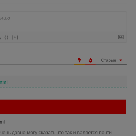
{}
[+]
Старые
html
tml
ень давно-могу сказать что так и валяется почти