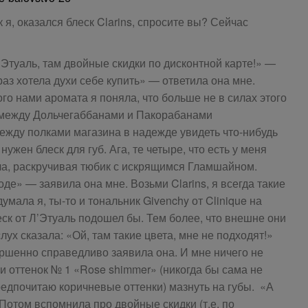
ак я, оказался блеск Clarins, спросите вы? Сейчас
’Этуаль, там двойные скидки по дисконтной карте!» —
раз хотела духи себе купить» — ответила она мне.
го нами аромата я поняла, что больше не в силах этого
 между Дольчегаббанами и Пакорабанами
ежду полками магазина в надежде увидеть что-нибудь
нужен блеск для губ. Ага, те четыре, что есть у меня
ила, раскручивая тюбик с искрящимся Гламшайном.
оде» — заявила она мне. Возьми Clarins, я всегда такие
умала я, ты-то и тональник Givenchy от Clinique на
еск от Л’Этуаль подошел бы. Тем более, что внешне они
лух сказала: «Ой, там такие цвета, мне не подходят!»
ршенно справедливо заявила она. И мне ничего не
уки оттенок № 1 «Rose shimmer» (никогда бы сама не
редпочитаю коричневые оттенки) мазнуть на губы. «А
Потом вспомнила про двойные скидки (т.е. по