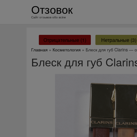
перейти
Отзовок
к
содержанию
Сайт отзывов обо всём
Отрицательные (1)
Нетральные (3)
Главная
»
Косметология
» Блеск для губ Clarins — 
Блеск для губ Clari