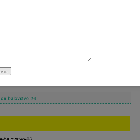
ом Clarins Eclat Minute тон 01 уже давно, покупаю при
а конечно немного кусается, но поверьте он того стоит!
 губах они все равно чуть заметны, я выбираю слегка
, он хорошо увлажняет губы, даже зимой когда кожа губ
ами не пользуюсь, многие пишут про небольшое
 как то не замечала=(
ах, здесь он чуть заметный и очень приятный. Кстати
ения, тоже порекомендовала мне этот блеск=)
tnoe-balovstvo-26
oe-balovstvo-26