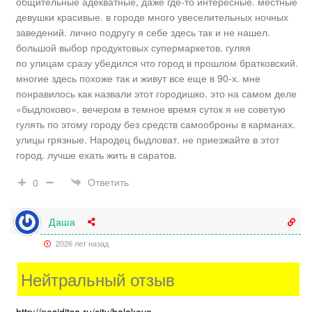
общительные адекватные, даже где-то интересные. местные
девушки красивые. в городе много увеселительных ночных
заведений. лично подругу я себе здесь так и не нашел.
большой выбор продуктовых супермаркетов. гуляя
по улицам сразу убедился что город в прошлом братковский.
многие здесь похоже так и живут все еще в 90-х. мне
понравилось как назвали этот городишко. это на самом деле
«быдлоково». вечером в темное время суток я не советую
гулять по этому городу без средств самооброны в карманах.
улицы грязные. Народец быдловат. не приезжайте в этот
город. лучше ехать жить в саратов.
Ответить
0
Даша
2026 лет назад
Нейтральный отзыв
http://nesiditsa.ru/city/balakovo