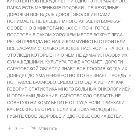
КИНОТЕАТРОВ НЕКУДА НЕТ НИ ОДНОГО НОРМАЛЬНОГО
ПАРКА ЕСТЬ МАЛЕНЬКИЕ ПОДОБИЯ , ПЕШЕХОДНЫЕ
ДОРОЖКИ ВСЕ ВДОЛЬ ДОРОГ, ЭКОЛОГИЯ САМИ
ПОНИМАЕТЕ НЕ БЛЕЩЕТ МНОГО АЛКАШНИ БОМЖАР
ОСОБЕННО В МИКРОРАИОНАХ С 1 ПО 4. ГОРОД
ПОСТРОЕН В ТАКОМ ХОРОШЕМ МЕСТЕ ВОКРУГ ЛЕСА
РЕЧКИ ПРИРОДА НО НАШИ КОММУНИСТЫ СТРОИТЕЛИ
ВСЕ ЗАСРАЛИ СТОЛЬКО ЗАВОДОВ НАСТРОИТЬ НА ВОЛГЕ
ЭТО ЛЮДИ КОТОРЫЕ НИ О ЧЕМ НЕ ДУМАЛИ, НАЗОВУ ИХ
СУМАШЕДШИМИ. КУЛЬТУРА ТОЖЕ ХРОМАЕТ. ДОРОГИ
САРАТОВСКОЙ ОБЛАСТИ ЗНАЕТ ВСЯ РОССИЯ КОГДА ИХ
ДОВЕДУТ ДО УМА НЕИЗВЕСТНО КТО НЕ ЗНАЕТ ПРОЕДЬТЕ
ПО ТРАССЕ БАЛАКОВО ЕРШОВ ЭТО ОДНА ИЗ НИХ, КАК
ГОВОРИТ СТАТИСТИКА МНОГО БОЛЬНЫХ ОНКОЛОГИИЕЙ
И ОРГАНАМИ ДЫХАНИЯ. САРАТОВСКУЮ ОБЛАСТЬ НЕ
СОВЕТУЮ НИ КОМУ БЕГИТЕ ОТ ТУДА ЕСЛИ ПРИЕХАЛИ
КАК МОЖНО БЫСТРЕЕ ЕСЛИ ВЫ ПОКА МОЛОДЫ НЕ
ГУБИТЕ СВОЕ ЗДОРОВЬЕ И ЗДОРОВЬЕ СВОИХ ДЕТЕЙ.
Ответить
0