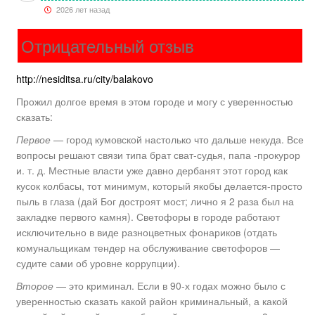
2026 лет назад
Отрицательный отзыв
http://nesiditsa.ru/city/balakovo
Прожил долгое время в этом городе и могу с уверенностью
сказать:
Первое
— город кумовской настолько что дальше некуда. Все
вопросы решают связи типа брат сват-судья, папа -прокурор
и. т. д. Местные власти уже давно дербанят этот город как
кусок колбасы, тот минимум, который якобы делается-просто
пыль в глаза (дай Бог достроят мост; лично я 2 раза был на
закладке первого камня). Светофоры в городе работают
исключительно в виде разноцветных фонариков (отдать
комунальщикам тендер на обслуживание светофоров —
судите сами об уровне коррупции).
Второе
— это криминал. Если в 90-х годах можно было с
уверенностью сказать какой район криминальный, а какой