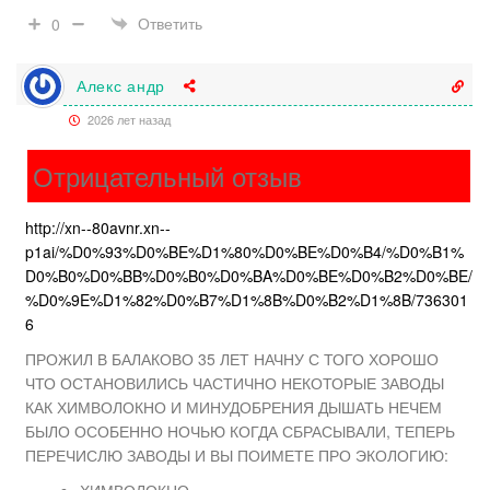
Ответить
0
Алекс андр
2026 лет назад
Отрицательный отзыв
http://xn--80avnr.xn--
p1ai/%D0%93%D0%BE%D1%80%D0%BE%D0%B4/%D0%B1%
D0%B0%D0%BB%D0%B0%D0%BA%D0%BE%D0%B2%D0%BE/
%D0%9E%D1%82%D0%B7%D1%8B%D0%B2%D1%8B/736301
6
ПРОЖИЛ В БАЛАКОВО 35 ЛЕТ НАЧНУ С ТОГО ХОРОШО
ЧТО ОСТАНОВИЛИСЬ ЧАСТИЧНО НЕКОТОРЫЕ ЗАВОДЫ
КАК ХИМВОЛОКНО И МИНУДОБРЕНИЯ ДЫШАТЬ НЕЧЕМ
БЫЛО ОСОБЕННО НОЧЬЮ КОГДА СБРАСЫВАЛИ, ТЕПЕРЬ
ПЕРЕЧИСЛЮ ЗАВОДЫ И ВЫ ПОИМЕТЕ ПРО ЭКОЛОГИЮ:
ХИМВОЛОКНО,