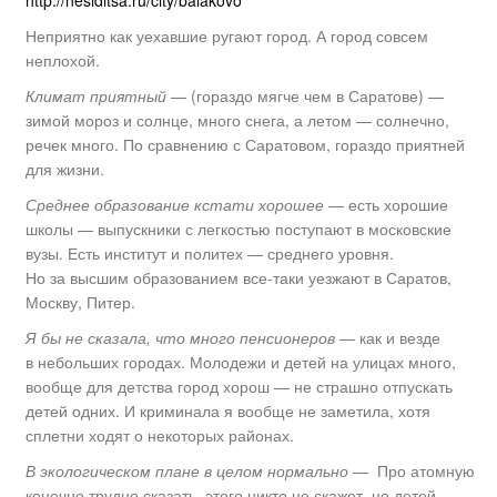
Неприятно как уехавшие ругают город. А город совсем
неплохой.
Климат приятный
— (гораздо мягче чем в Саратове) —
зимой мороз и солнце, много снега, а летом — солнечно,
речек много. По сравнению с Саратовом, гораздо приятней
для жизни.
Среднее образование кстати хорошее
— есть хорошие
школы — выпускники с легкостью поступают в московские
вузы. Есть институт и политех — среднего уровня.
Но за высшим образованием все-таки уезжают в Саратов,
Москву, Питер.
Я бы не сказала, что много пенсионеров
— как и везде
в небольших городах. Молодежи и детей на улицах много,
вообще для детства город хорош — не страшно отпускать
детей одних. И криминала я вообще не заметила, хотя
сплетни ходят о некоторых районах.
В экологическом плане в целом нормально
— Про атомную
конечно трудно сказать, этого никто не скажет, но детей