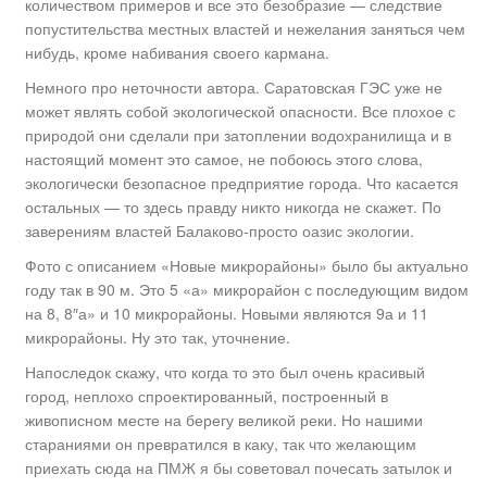
количеством примеров и все это безобразие — следствие
попустительства местных властей и нежелания заняться чем
нибудь, кроме набивания своего кармана.
Немного про неточности автора. Саратовская ГЭС уже не
может являть собой экологической опасности. Все плохое с
природой они сделали при затоплении водохранилища и в
настоящий момент это самое, не побоюсь этого слова,
экологически безопасное предприятие города. Что касается
остальных — то здесь правду никто никогда не скажет. По
заверениям властей Балаково-просто оазис экологии.
Фото с описанием «Новые микрорайоны» было бы актуально
году так в 90 м. Это 5 «а» микрорайон с последующим видом
на 8, 8″а» и 10 микрорайоны. Новыми являются 9а и 11
микрорайоны. Ну это так, уточнение.
Напоследок скажу, что когда то это был очень красивый
город, неплохо спроектированный, построенный в
живописном месте на берегу великой реки. Но нашими
стараниями он превратился в каку, так что желающим
приехать сюда на ПМЖ я бы советовал почесать затылок и