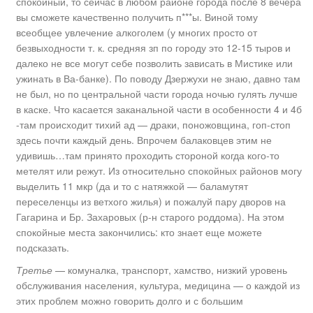
спокойный, то сейчас в любом районе города после 8 вечера
вы сможете качественно получить п***ы. Виной тому
всеобщее увлечение алкоголем (у многих просто от
безвыходности т. к. средняя зп по городу это 12-15 тыров и
далеко не все могут себе позволить зависать в Мистике или
ужинать в Ва-банке). По поводу Дзержухи не знаю, давно там
не был, но по центральной части города ночью гулять лучше
в каске. Что касается заканальной части в особенности 4 и 4б
-там происходит тихий ад — драки, поножовщина, гоп-стоп
здесь почти каждый день. Впрочем балаковцев этим не
удивишь…там принято проходить стороной когда кого-то
метелят или режут. Из относительно спокойных районов могу
выделить 11 мкр (да и то с натяжкой — баламутят
переселенцы из ветхого жилья) и пожалуй пару дворов на
Гагарина и Бр. Захаровых (р-н старого роддома). На этом
спокойные места закончились: кто знает еще можете
подсказать.
Третье
— комуналка, транспорт, хамство, низкий уровень
обслуживания населения, культура, медицина — о каждой из
этих проблем можно говорить долго и с большим