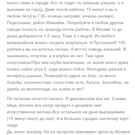
много таких в городе. Кто то ходит по грязным улицам, а я
выезжаю за город. Даже после работы, 15 минут и вы в
любом лесу(за ГЭС-хочешь направо, хочешь налево),
Подсосенки, район Мамайки. Попробуйте в любом другом
городе попасть на природу после работы. В Москве то до
дома добираются 1,5 часа. Тоже и с водой. Из любого
микрорайона можно сходить искупаться. А Пустынный! 100
рублей и вы на золотых песках. А вот по поводу алкашей. Я
занимаюсь спортом, а в клубах их нет. Там одни
спортсмены!При чем клубы маленькие, но возле моего дома
можно найти штук 5, куда можно пойти. Молодежь разная и
интересы разные. Пожалуйста идите на бокс, оч много
борьбы, альпинисткая стена тоже есть, батуты, бассейны, на
дамбу на велосипеде, на лыжах в лес!
По питанию хочется сказать. Я деревенское все ем. Сливки,
яйца, молоко все натур продукт и дешевле чем
искусственное молоко.Все остальное на даче выращиваем
(15 минут ехать до нее). А в больших городах синтетику едят
люди.
Да, мало театров. Но на гастроли приезжают артисты.Музеев