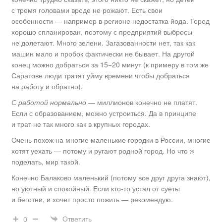
с тремя головами вроде не рожают. Есть свои
особенности — например в регионе недостатка йода. Город
хорошо спланирован, поэтому с предприятий выбросы
не долетают. Много зелени. Загазованности нет, так как
машин мало и пробок фактически не бывает. На другой
конец можно добраться за 15−20 минут (к примеру в том же
Саратове люди тратят уйму времени чтобы добраться
на работу и обратно).
С работой нормально
— миллионов конечно не платят.
Если с образованием, можно устроиться. Да в принципе
и трат не так много как в крупных городах.
Очень похож на многие маленькие городки в России, многие
хотят уехать — потому и ругают родной город. Но что ж
поделать, мир такой.
Конечно Балаково маленький (потому все друг друга знают),
но уютный и спокойный. Если кто-то устал от суеты
и беготни, и хочет просто пожить — рекомендую.
Ответить
0