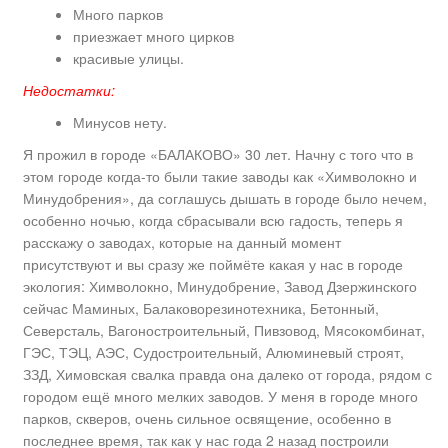
Много парков
приезжает много цирков
красивые улицы.
Недостатки:
Минусов нету.
Я прожил в городе «БАЛАКОВО» 30 лет. Начну с того что в
этом городе когда-то были такие заводы как «Химволокно и
Минудобрения», да соглашусь дышать в городе было нечем,
особенно ночью, когда сбрасывали всю гадость, теперь я
расскажу о заводах, которые на данный момент
присутствуют и вы сразу же поймёте какая у нас в городе
экология: Химволокно, Минудобрение, Завод Дзержинского
сейчас Маминых, Балаковорезинотехника, Бетонный,
Северсталь, Вагоностроительный, Пивзовод, Мясокомбинат,
ГЭС, ТЭЦ, АЭС, Судостроительный, Алюминевый строят,
ЗЗД, Химовская свалка правда она далеко от города, рядом с
городом ещё много мелких заводов. У меня в городе много
парков, скверов, очень сильное освящение, особенно в
последнее время, так как у нас года 2 назад построили