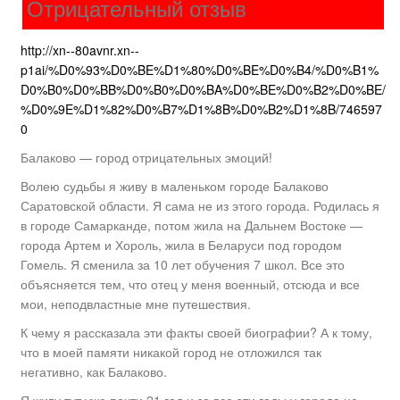
Отрицательный отзыв
http://xn--80avnr.xn--
p1ai/%D0%93%D0%BE%D1%80%D0%BE%D0%B4/%D0%B1%
D0%B0%D0%BB%D0%B0%D0%BA%D0%BE%D0%B2%D0%BE/
%D0%9E%D1%82%D0%B7%D1%8B%D0%B2%D1%8B/746597
0
Балаково — город отрицательных эмоций!
Волею судьбы я живу в маленьком городе Балаково
Саратовской области. Я сама не из этого города. Родилась я
в городе Самарканде, потом жила на Дальнем Востоке —
города Артем и Хороль, жила в Беларуси под городом
Гомель. Я сменила за 10 лет обучения 7 школ. Все это
объясняется тем, что отец у меня военный, отсюда и все
мои, неподвластные мне путешествия.
К чему я рассказала эти факты своей биографии? А к тому,
что в моей памяти никакой город не отложился так
негативно, как Балаково.
Я живу тут уже почти 21 год и за все эти годы у города не