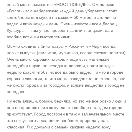
новый мост называется «МОСТ ПОБЕДЫ». Около реки
«Волга»- всю набережную каждый день убирают и стоят
контейнеры под мусор на каждом 50 метре, я это лично
видел и вижу каждый день. Очень известен всем Дворец
Культуры — там у нас проводят занятия танцами, да и
вообще всякими выступлениями.
Можно сходить в Кинотеатры » Россия» и «Мир» всегда
новые выпуски (фильмов, мультиков, всегда свежие напитки).
Очень много хороших парков, и ещё есть маленькие
наподобия парки, пешеходные дорожки, почти каждую
неделю красят чтобы их всегда было видно. Так-то в городе
хорошая экология, то что много заводов это не страшно, они
же около города и за городом, и всякие вещества в город не
попадают.
Ну есть алкаши, бомжи, бедняки, но это же всё ровно люди и
они не пристают ни к кому, да это вообще в каждом городе
присутствует. Город построен в таком замечательном месте,
что вокруг него леса, речки вообщем природа у нас
классная. Я с друзьми с семьёй каждую неделю езжу