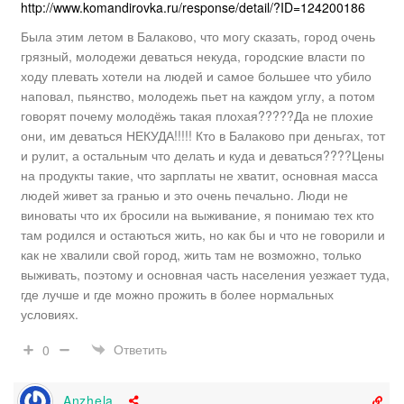
http://www.komandirovka.ru/response/detail/?ID=124200186
Была этим летом в Балаково, что могу сказать, город очень
грязный, молодежи деваться некуда, городские власти по
ходу плевать хотели на людей и самое большее что убило
наповал, пьянство, молодежь пьет на каждом углу, а потом
говорят почему молодёжь такая плохая?????Да не плохие
они, им деваться НЕКУДА!!!!! Кто в Балаково при деньгах, тот
и рулит, а остальным что делать и куда и деваться????Цены
на продукты такие, что зарплаты не хватит, основная масса
людей живет за гранью и это очень печально. Люди не
виноваты что их бросили на выживание, я понимаю тех кто
там родился и остаються жить, но как бы и что не говорили и
как не хвалили свой город, жить там не возможно, только
выживать, поэтому и основная часть населения уезжает туда,
где лучше и где можно прожить в более нормальных
условиях.
Ответить
0
Anzhela