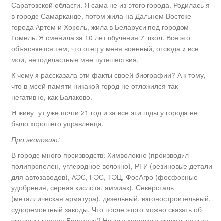
Саратовской области. Я сама не из этого города. Родилась я
в городе Самарканде, потом жила на Дальнем Востоке —
города Артем и Хороль, жила в Беларуси под городом
Гомель. Я сменила за 10 лет обучения 7 школ. Все это
объясняется тем, что отец у меня военный, отсюда и все
мои, неподвластные мне путешествия.
К чему я рассказала эти факты своей биографии? А к тому,
что в моей памяти никакой город не отложился так
негативно, как Балаково.
Я живу тут уже почти 21 год и за все эти годы у города не
было хорошего управленца.
Про экологию:
В городе много производств: Химволокно (производил
полипропелен, углеродное волокно), РТИ (резиновые детали
для автозаводов), АЭС, ГЭС, ТЭЦ, ФосАгро (фосфорные
удобрения, серная кислота, аммиак), Северсталь
(металлическая арматура), дизельный, вагоностроительный,
судоремонтный заводы. Что после этого можно сказать об
экологии города Балаково? Ничего хорошего сказать нельзя.