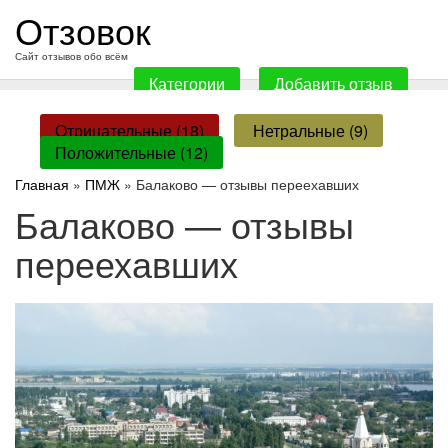
перейти
Отзовок
к
содержанию
Сайт отзывов обо всём
Категории
Добавить отзыв
Отрицательные (18)
Нетральные (9)
Положительные (12)
Главная
»
ПМЖ
» Балаково — отзывы переехавших
Балаково — отзывы
переехавших