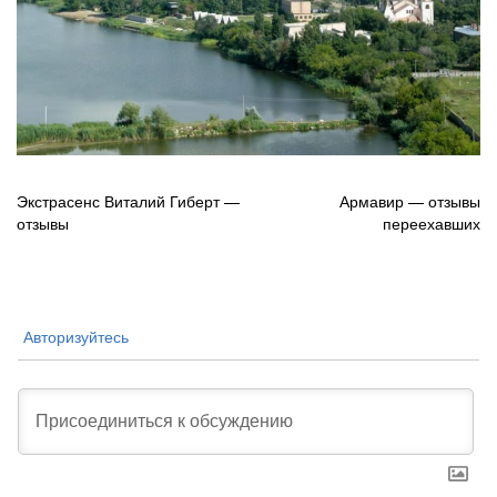
Навигация
Экстрасенс Виталий Гиберт —
Армавир — отзывы
отзывы
переехавших
по
записям
Авторизуйтесь