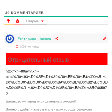
39
КОММЕНТАРИЕВ
Старые
Екатерина Шахова
2026 лет назад
Отрицательный отзыв
http://xn--80avnr.xn--
p1ai/%D0%93%D0%BE%D1%80%D0%BE%D0%B4/%D0%B1%
D0%B0%D0%BB%D0%B0%D0%BA%D0%BE%D0%B2%D0%BE/
%D0%9E%D1%82%D0%B7%D1%8B%D0%B2%D1%8B/746597
0
Балаково — город отрицательных эмоций!
Волею судьбы я живу в маленьком городе Балаково