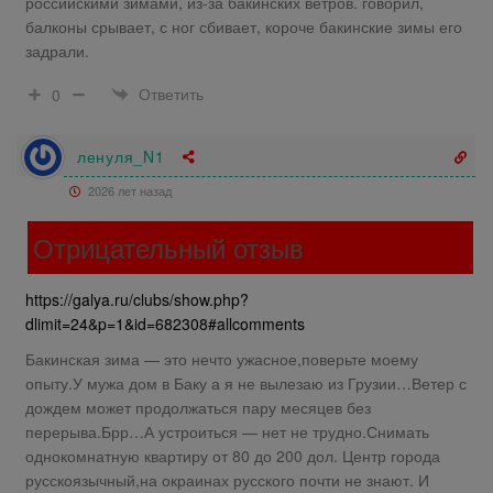
российскими зимами, из-за бакинских ветров. говорил,
балконы срывает, с ног сбивает, короче бакинские зимы его
задрали.
Ответить
0
ленуля_N1
2026 лет назад
Отрицательный отзыв
https://galya.ru/clubs/show.php?
dlimit=24&p=1&id=682308#allcomments
Бакинская зима — это нечто ужасное,поверьте моему
опыту.У мужа дом в Баку а я не вылезаю из Грузии…Ветер с
дождем может продолжаться пару месяцев без
перерыва.Брр…А устроиться — нет не трудно.Снимать
однокомнатную квартиру от 80 до 200 дол. Центр города
русскоязычный,на окраинах русского почти не знают. И