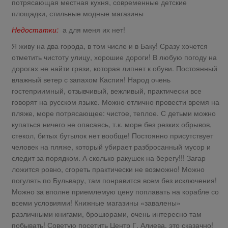
потрясающая местная кухня, современные детские
площадки, стильные модные магазины
Недостатки:
а для меня их нет!
Я живу на два города, в том числе и в Баку! Сразу хочется
отметить чистоту улицу, хорошие дороги! В любую погоду на
дорогах не найти грязи, которая липнет к обуви. Постоянный
влажный ветер с запахом Каспия! Народ очень
гостеприимный, отзывчивый, вежливый, практически все
говорят на русском языке. Можно отлично провести время на
пляже, море потрясающее: чистое, теплое. С детьми можно
купаться ничего не опасаясь, т.к. море без резких обрывов,
стекол, битых бутылок нет вообще! Постоянно присутствует
человек на пляже, который убирает разбросанный мусор и
следит за порядком. А сколько ракушек на берегу!!! Загар
ложится ровно, сгореть практически не возможно! Можно
погулять по Бульвару, там понравится всем без исключения!
Можно за вполне приемлемую цену поплавать на корабле со
всеми условиями! Книжные магазины «завалены»
различными книгами, брошюрами, очень интересно там
побывать! Советую посетить Центр Г. Алиева, это сказачно!