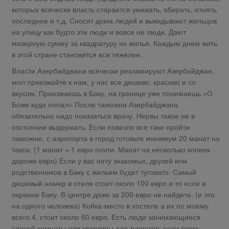
которых всячески власть старается унижать, обирать, отнять
последнее и т.д. Сносят дома людей и выкидывают жильцов
на улицу как будто эти люди и вовсе не люди. Дают
мизерную сумму за квадратуру их жилья. Каждым днем жить
в этой стране становится все тяжелее.
Власти Азербайджана всячески рекламируют Азербайджан,
мол приезжайте к нам, у нас все дешево, красиво и со
вкусом. Приезжаешь в Баку, на границе уже понимаешь «О
Боже куда попал» После таможни Азербайджана
обязательно надо показаться врачу. Нервы такое не в
состоянии выдержать. Если повезло все таки пройти
таможню, с аэропорта в город готовьте минимум 20 манат на
такси. (1 манат = 1 евро почти. Манат на несколько копеек
дороже евро) Если у вас нету знакомых, друзей или
родственников в Баку с жильем будет туговато. Самый
дешевый номер в отеле стоит около 100 евро и то если в
окраине Баку. В центре даже за 200 евро не найдете. (и это
на одного человека) Койка-место в хостеле а их по моему
всего 4, стоит около 60 евро. Есть люди занимающиеся
сдачей комнаты или квартиры для туристов, если таких