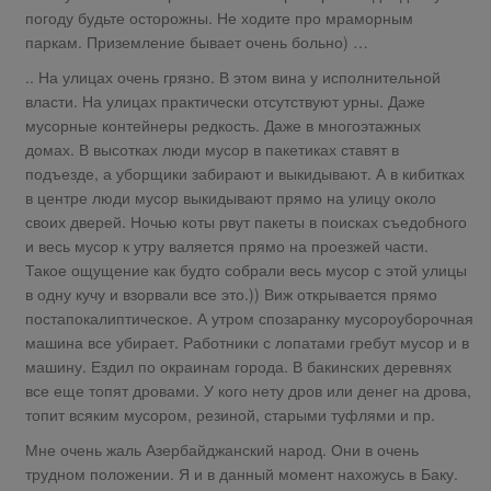
погоду будьте осторожны. Не ходите про мраморным
паркам. Приземление бывает очень больно) …
.. На улицах очень грязно. В этом вина у исполнительной
власти. На улицах практически отсутствуют урны. Даже
мусорные контейнеры редкость. Даже в многоэтажных
домах. В высотках люди мусор в пакетиках ставят в
подъезде, а уборщики забирают и выкидывают. А в кибитках
в центре люди мусор выкидывают прямо на улицу около
своих дверей. Ночью коты рвут пакеты в поисках съедобного
и весь мусор к утру валяется прямо на проезжей части.
Такое ощущение как будто собрали весь мусор с этой улицы
в одну кучу и взорвали все это.)) Виж открывается прямо
постапокалиптическое. А утром спозаранку мусороуборочная
машина все убирает. Работники с лопатами гребут мусор и в
машину. Ездил по окраинам города. В бакинских деревнях
все еще топят дровами. У кого нету дров или денег на дрова,
топит всяким мусором, резиной, старыми туфлями и пр.
Мне очень жаль Азербайджанский народ. Они в очень
трудном положении. Я и в данный момент нахожусь в Баку.