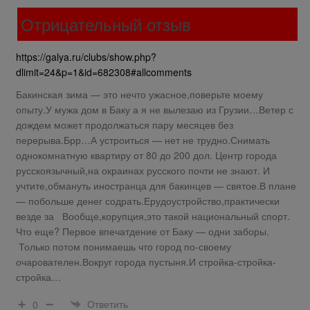
Отрицательный отзыв
https://galya.ru/clubs/show.php?
dlimit=24&p=1&id=682308#allcomments
Бакинская зима — это нечто ужасное,поверьте моему
опыту.У мужа дом в Баку а я не вылезаю из Грузии…Ветер с
дождем может продолжаться пару месяцев без
перерыва.Брр…А устроиться — нет не трудно.Снимать
однокомнатную квартиру от 80 до 200 дол. Центр города
русскоязычный,на окраинах русского почти не знают. И
учтите,обмануть иностранца для бакинцев — святое.В плане
— побольше денег содрать.Ерудоустройство,практически
везде за Вообще,корупция,это такой национальный спорт.
Что еще? Первое впечатдение от Баку — одни заборы.
Только потом понимаешь что город по-своему
очарователен.Вокруг города пустыня.И стройка-стройка-
стройка…
Ответить
0