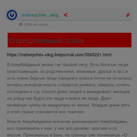
matveychev_oleg
2026 лет назад
Отрицательный отзыв
https://matveychev-oleg.livejournal.com/3565221.html
В Азербайджане жизни так таковой нету. Есть богатые люди
(властьимущие, их родственники, знакомые, друзья и пр.) и
есть очень бедные люди (среднего класса почти не осталась)
которых всячески власть старается унижать, обирать, отнять
последнее и т.д. Сносят дома людей и выкидывают жильцов
на улицу как будто эти люди и вовсе не люди. Дают
мизерную сумму за квадратуру их жилья. Каждым днем жить
в этой стране становится все тяжелее.
Власти Азербайджана всячески рекламируют Азербайджан,
мол приезжайте к нам, у нас все дешево, красиво и со
вкусом. Приезжаешь в Баку, на границе уже понимаешь «О