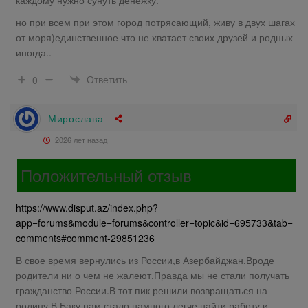
но при всем при этом город потрясающий, живу в двух шагах
от моря)единственное что не хватает своих друзей и родных
иногда..
Ответить
0
Мирослава
2026 лет назад
Положительный отзыв
https://www.disput.az/index.php?
app=forums&module=forums&controller=topic&id=695733&tab=
comments#comment-29851236
В свое время вернулись из России,в Азербайджан.Вроде
родители ни о чем не жалеют.Правда мы не стали получать
гражданство России.В тот пик решили возвращаться на
родину.В Баку нам стало намного легче найти работу и