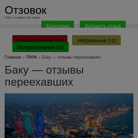
перейти
Отзовок
к
содержанию
Сайт отзывов обо всём
Категории
Добавить отзыв
Отрицательные (15)
Нетральные (12)
Положительные (12)
Главная
»
ПМЖ
» Баку — отзывы переехавших
Баку — отзывы
переехавших