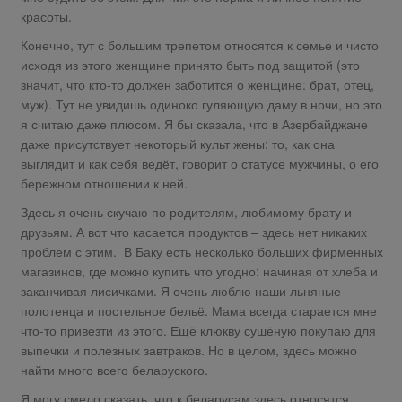
красоты.
Конечно, тут с большим трепетом относятся к семье и чисто
исходя из этого женщине принято быть под защитой (это
значит, что кто-то должен заботится о женщине: брат, отец,
муж). Тут не увидишь одиноко гуляющую даму в ночи, но это
я считаю даже плюсом. Я бы сказала, что в Азербайджане
даже присутствует некоторый культ жены: то, как она
выглядит и как себя ведёт, говорит о статусе мужчины, о его
бережном отношении к ней.
Здесь я очень скучаю по родителям, любимому брату и
друзьям. А вот что касается продуктов – здесь нет никаких
проблем с этим. В Баку есть несколько больших фирменных
магазинов, где можно купить что угодно: начиная от хлеба и
заканчивая лисичками. Я очень люблю наши льняные
полотенца и постельное бельё. Мама всегда старается мне
что-то привезти из этого. Ещё клюкву сушёную покупаю для
выпечки и полезных завтраков. Но в целом, здесь можно
найти много всего беларуского.
Я могу смело сказать, что к беларусам здесь относятся