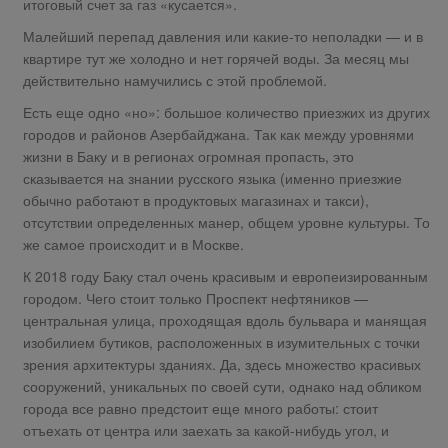
итоговый счет за газ «кусается».
Малейший перепад давления или какие-то неполадки — и в
квартире тут же холодно и нет горячей воды. За месяц мы
действительно намучились с этой проблемой.
Есть еще одно «но»: большое количество приезжих из других
городов и районов Азербайджана. Так как между уровнями
жизни в Баку и в регионах огромная пропасть, это
сказывается на знании русского языка (именно приезжие
обычно работают в продуктовых магазинах и такси),
отсутствии определенных манер, общем уровне культуры. То
же самое происходит и в Москве.
К 2018 году Баку стал очень красивым и европеизированным
городом. Чего стоит только Проспект нефтяников —
центральная улица, проходящая вдоль бульвара и манящая
изобилием бутиков, расположенных в изумительных с точки
зрения архитектуры зданиях. Да, здесь множество красивых
сооружений, уникальных по своей сути, однако над обликом
города все равно предстоит еще много работы: стоит
отъехать от центра или заехать за какой-нибудь угол, и