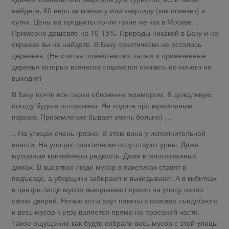
найдете, 60 евро за комнату или квартиру (как повезет) в
сутки. Цены на продукты почти такие же как в Москве.
Примерно дешевле на 10-15%. Природы никакой в Баку и на
окраине вы не найдете. В Баку практически не осталось
деревьев. (Не считая пожелтевших пальм и привезенные
деревья которых всячески стараются оживить но ничего не
выходит)
В Баку почти все парки обложены мрамором. В дождливую
погоду будьте осторожны. Не ходите про мраморным
паркам. Приземление бывает очень больно) …
.. На улицах очень грязно. В этом вина у исполнительной
власти. На улицах практически отсутствуют урны. Даже
мусорные контейнеры редкость. Даже в многоэтажных
домах. В высотках люди мусор в пакетиках ставят в
подъезде, а уборщики забирают и выкидывают. А в кибитках
в центре люди мусор выкидывают прямо на улицу около
своих дверей. Ночью коты рвут пакеты в поисках съедобного
и весь мусор к утру валяется прямо на проезжей части.
Такое ощущение как будто собрали весь мусор с этой улицы