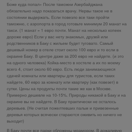
Боже куда попал» После таможни Азербайджана
обязательно надо показаться врачу. Нервы такое не в
состоянии выдержать. Если повезло все таки пройти
таможню, с аэропорта в город готовьте минимум 20 манат на
такси. (1 манат = 1 евро почти. Манат на несколько копеек
дороже евро) Если у вас нету знакомых, друзей или
родственников в Баку с жильем будет туговато. Самый
дешевый номер в отеле стоит около 100 евро и то если в
окраине Баку. В центре даже за 200 евро не найдете. (и это
на одного человека) Койка-место в хостеле а их по моему
всего 4, стоит около 60 евро. Есть люди занимающиеся
сдачей комнаты или квартиры для туристов, если таких
найдете, 60 евро за комнату или квартиру (как повезет) в
сутки. Цены на продукты почти такие же как в Москве.
Примерно дешевле на 10-15%. Природы никакой в Баку и на
окраине вы не найдете. В Баку практически не осталось
деревьев. (Не считая пожелтевших пальм и привезенные
деревья которых всячески стараются оживить но ничего не
выходит)
В Баку почти все парки обложены мрамором. В дождливую