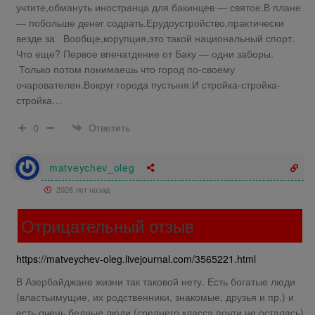
учтите,обмануть иностранца для бакинцев — святое.В плане
— побольше денег содрать.Ерудоустройство,практически
везде за Вообще,корупция,это такой национальный спорт.
Что еще? Первое впечатдение от Баку — одни заборы.
Только потом понимаешь что город по-своему
очарователен.Вокруг города пустыня.И стройка-стройка-
стройка…
Ответить
0
matveychev_oleg
2026 лет назад
Отрицательный отзыв
https://matveychev-oleg.livejournal.com/3565221.html
В Азербайджане жизни так таковой нету. Есть богатые люди
(властьимущие, их родственники, знакомые, друзья и пр.) и
есть очень бедные люди (среднего класса почти не осталась)