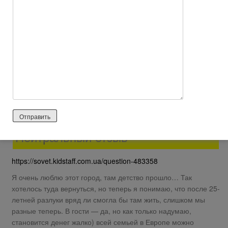
Шубы здесь носят скорее для статуса, а не по
необходимости. Хотя морской ветер частенько даже теплый
день делает прохладным. Летом всегда можно отдохнуть у
моря, загорать и купаться. Наверное именно летом об
адаптации я забуду насовсем.
Ответить
0
Яйцеголовая
2026 лет назад
Нейтральный отзыв
https://sovet.kidstaff.com.ua/question-483358
Я очень люблю этот город, там детство прошло… Так
хотелось туда вернуться, но теперь я понимаю, что после 25-
летней разлуки вряд ли смогла бы там жить, слишком мы
разные теперь. В гости — да, но как только надумаю,
становится денег жалко) всей семьей в Европе можно