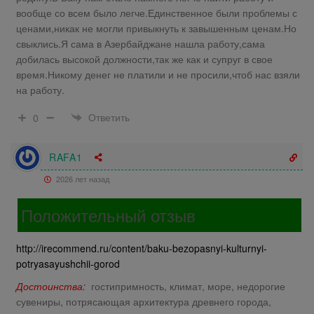
вообще со всем было легче.Единственное были проблемы с
ценами,никак не могли привыкнуть к завышенным ценам.Но
свыклись.Я сама в Азербайджане нашла работу,сама
добилась высокой должности,так же как и супруг в свое
время.Никому денег не платили и не просили,чтоб нас взяли
на работу.
Ответить
0
RAFA1
2026 лет назад
Положительный отзыв
http://irecommend.ru/content/baku-bezopasnyi-kulturnyi-
potryasayushchii-gorod
Достоинства:
гостипримность, климат, море, недорогие
сувениры, потрясающая архитектура древнего города,