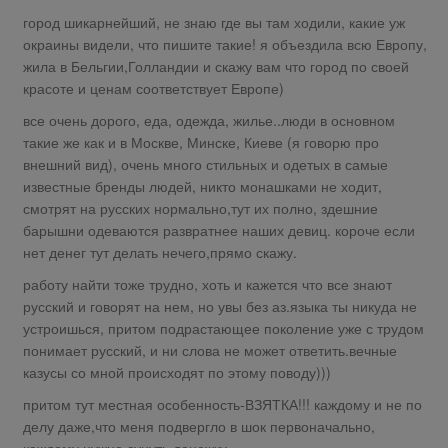
город шикарнейший, не знаю где вы там ходили, какие уж
окраины видели, что пишите такие! я объездила всю Европу,
жила в Бельгии,Голландии и скажу вам что город по своей
красоте и ценам соответствует Европе)
все очень дорого, еда, одежда, жилье..люди в основном
такие же как и в Москве, Минске, Киеве (я говорю про
внешний вид), очень много стильных и одетых в самые
известные бренды людей, никто монашками не ходит,
смотрят на русских нормально,тут их полно, здешние
барышни одеваются развратнее наших девиц. короче если
нет денег тут делать нечего,прямо скажу.
работу найти тоже трудно, хоть и кажется что все знают
русский и говорят на нем, но увы без аз.языка ты никуда не
устроишься, притом подрастающее поколение уже с трудом
понимает русский, и ни слова не может ответить.вечные
казусы со мной происходят по этому поводу)))
притом тут местная особенность-ВЗЯТКА!!! каждому и не по
делу даже,что меня подвергло в шок первоначально,
каждому нужно сунуть денежку.