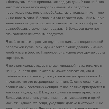
к беларусам. Меня приняли, как родную дочь. У нас не было
какого-то серьёзного недопонимания. Я с радостью
перенимаю некоторые азербайджанские традиции, хотя мне
их не навязывают. В основном это касается еды. Мне многие
вещи очень по душе: большое количество зелени и фруктов,
разнообразные молочные продукты. В Беларуси даже нет
эквивалентов некоторым продуктам.
Я люблю готовить разную еду, но не сильна в национальной
беларуской кухне. Мой муж и свёкор любят драники именно
моей мамы в Бресте. Наверное, она использует другие сорта
картофеля.
Я не сталкивалась здесь с дискриминацией из-за того, что я
женщина. Хотя для некоторых может показаться, что и
чайная исключительно для мужчин – это дискриминация. Но
я считаю, что это извращение понятия. Сложно сравнивать
славянских и восточных женщин. У нас разные пристрастия в
макияже и одеждах. В Баку женщины выглядят ярче, чем в
Беларуси: они очень ухоженные, носят украшения и яркий
макияж. Однако это вещи, уходящие далеко в историю, и не
мне судить об этом. Для них это норма и личное понятие