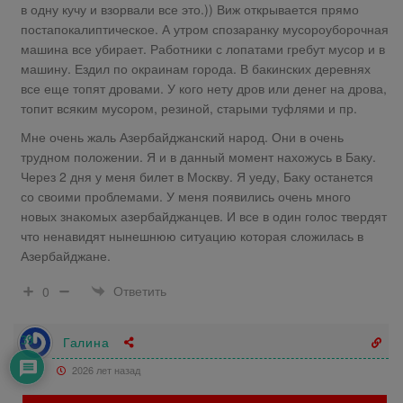
в одну кучу и взорвали все это.)) Виж открывается прямо
постапокалиптическое. А утром спозаранку мусороуборочная
машина все убирает. Работники с лопатами гребут мусор и в
машину. Ездил по окраинам города. В бакинских деревнях
все еще топят дровами. У кого нету дров или денег на дрова,
топит всяким мусором, резиной, старыми туфлями и пр.
Мне очень жаль Азербайджанский народ. Они в очень
трудном положении. Я и в данный момент нахожусь в Баку.
Через 2 дня у меня билет в Москву. Я уеду, Баку останется
со своими проблемами. У меня появились очень много
новых знакомых азербайджанцев. И все в один голос твердят
что ненавидят нынешнюю ситуацию которая сложилась в
Азербайджане.
Ответить
0
Галина
39
2026 лет назад