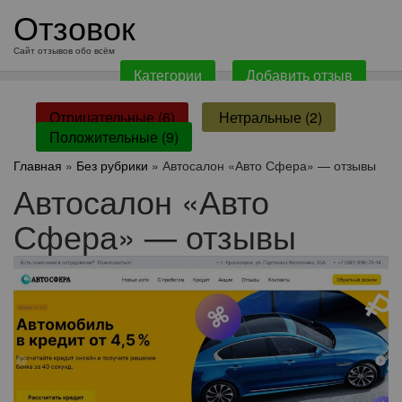
перейти
Отзовок
к
содержанию
Сайт отзывов обо всём
Категории
Добавить отзыв
Отрицательные (6)
Нетральные (2)
Положительные (9)
Главная
»
Без рубрики
» Автосалон «Авто Сфера» — отзывы
Автосалон «Авто
Сфера» — отзывы