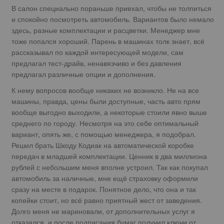
В салон специально пораньше приехал, чтобы не толпиться
и спокойно посмотреть автомобиль. Вариантов было немало
здесь, разные комплектации и расцветки. Менеджер мне
тоже попался хороший. Парень в машинах толк знает, всё
рассказывал по каждой интересующей модели, сам
предлагал тест-драйв, ненавязчиво и без давления
предлагал различные опции и дополнения.
К нему вопросов вообще никаких не возникло. Не на все
машины, правда, цены были доступные, часть авто прям
вообще выгодно выходили, а некоторые стоили явно выше
среднего по городу. Несмотря на это себе оптимальный
вариант, опять же, с помощью менеджера, я подобрал.
Решил брать Шкоду Кодиак на автоматической коробке
передач в младшей комплектации. Ценник в два миллиона
рублей с небольшим меня вполне устроил. Так как покупал
автомобиль за наличные, мне ещё страховку оформили
сразу на месте в подарок. Понятное дело, что она и так
копейки стоит, но всё равно приятный жест от заведения.
Долго меня не мариновали, от дополнительных услуг я
отказался, и после подписания бумаг получил ключи от