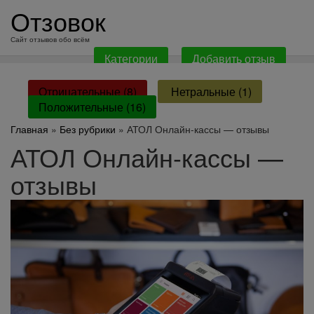
перейти
Отзовок
к
содержанию
Сайт отзывов обо всём
Категории
Добавить отзыв
Отрицательные (8)
Нетральные (1)
Положительные (16)
Главная
»
Без рубрики
» АТОЛ Онлайн-кассы — отзывы
АТОЛ Онлайн-кассы —
отзывы