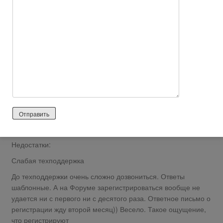
Ответить
0
dmitry421
56 лет назад
Нейтральный отзыв
Достоинства:
Хорошее ПО
Недостатки:
Слабая техподдержка
До техподдержки очень сложно дозвониться. Ответы
шаблонные. А на Форуме зарегистрироваться вообще не
удается ни с первого ни с десятого раза. Ответное письмо о
регистрации жду второй месяц)) Весело. Такое ощущение,
что регистрируют