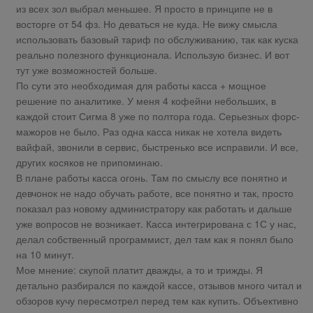
из всех зол выбрал меньшее. Я просто в принципе не в
восторге от 54 фз. Но деваться не куда. Не вижу смысла
использовать базовый тариф по обслуживанию, так как куска
реально полезного функционала. Использую бизнес. И вот
тут уже возможностей больше.
По сути это необходимая для работы касса + мощное
решение по аналитике. У меня 4 кофейни небольших, в
каждой стоит Сигма 8 уже по полтора года. Серьезных форс-
мажоров не было. Раз одна касса никак не хотела видеть
вайфай, звонили в сервис, быстренько все исправили. И все,
других косяков не припоминаю.
В плане работы касса огонь. Там по смыслу все понятно и
девчонок не надо обучать работе, все понятно и так, просто
показал раз новому администратору как работать и дальше
уже вопросов не возникает. Касса интегрирована с 1С у нас,
делал собственный программист, дел там как я понял было
на 10 минут.
Мое мнение: скупой платит дважды, а то и трижды. Я
детально разбирался по каждой кассе, отзывов много читал и
обзоров кучу пересмотрел перед тем как купить. Объективно