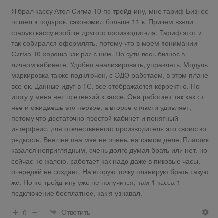
Я брал кассу Атол Сигма 10 по трейд-ину, мне тариф Бизнес
пошел в подарок, сэкономил больше 11 к. Причем взяли
старую кассу вообще другого производителя. Тариф этот и
так собирался оформлять, потому что в моем понимании
Сигма 10 хороша как раз с ним. По сути весь бизнес в
личном кабинете. Удобно анализировать, управлять. Модуль
маркировка также подключен, с ЭДО работаем, в этом плане
все ок. Данные идут в 1С, все отображается корректно. По
итогу у меня нет претензий к кассе. Она работает так как от
нее и ожидаешь это первое, а второе отчасти удивляет,
потому что достаточно простой кабинет и понятный
интерфейс, для отечественного производителя это свойство
редкость. Внешне она мне не очень, на самом деле. Пластик
казался неприглядным, очень долго думал брать или нет. но
сейчас не жалею, работает как надо даже в пиковые часы,
очередей не создает. На вторую точку планирую брать такую
же. Но по трейд-ину уже не получится, там 1 касса 1
подключение бесплатное, как я узнавал.
Ответить
0