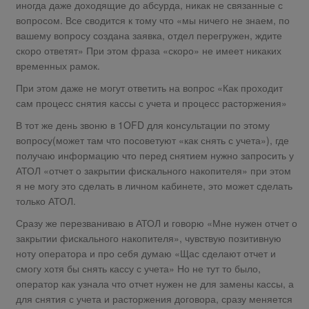
иногда даже доходящие до абсурда, никак не связанные с
вопросом. Все сводится к тому что «мы ничего не знаем, по
вашему вопросу создана заявка, отдел перегружен, ждите
скоро ответят» При этом фраза «скоро» не имеет никаких
временных рамок.
При этом даже не могут ответить на вопрос «Как проходит
сам процесс снятия кассы с учета и процесс расторжения»
В тот же день звоню в 1OFD для консультации по этому
вопросу(может там что посоветуют «как снять с учета»), где
получаю информацию что перед снятием нужно запросить у
АТОЛ «отчет о закрытии фискального накопителя» при этом
я не могу это сделать в личном кабинете, это может сделать
только АТОЛ.
Сразу же перезваниваю в АТОЛ и говорю «Мне нужен отчет о
закрытии фискального накопителя», чувствую позитивную
ноту оператора и про себя думаю «Щас сделают отчет и
смогу хотя бы снять кассу с учета» Но не тут то было,
оператор как узнала что отчет нужен не для замены кассы, а
для снятия с учета и расторжения договора, сразу меняется