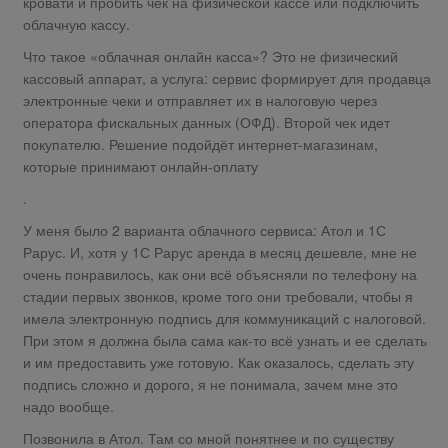
кровати и пробить чек на физической кассе или подключить
облачную кассу.
Что такое «облачная онлайн касса»? Это не физический
кассовый аппарат, а услуга: сервис формирует для продавца
электронные чеки и отправляет их в налоговую через
оператора фискальных данных (ОФД). Второй чек идет
покупателю. Решение подойдёт интернет-магазинам,
которые принимают онлайн-оплату
.
У меня было 2 варианта облачного сервиса: Атол и 1С
Рарус. И, хотя у 1С Рарус аренда в месяц дешевле, мне не
очень понравилось, как они всё объясняли по телефону на
стадии первых звонков, кроме того они требовали, чтобы я
имела электронную подпись для коммуникаций с налоговой.
При этом я должна была сама как-то всё узнать и ее сделать
и им предоставить уже готовую. Как оказалось, сделать эту
подпись сложно и дорого, я не понимала, зачем мне это
надо вообще.
Позвонила в Атол. Там со мной понятнее и по существу