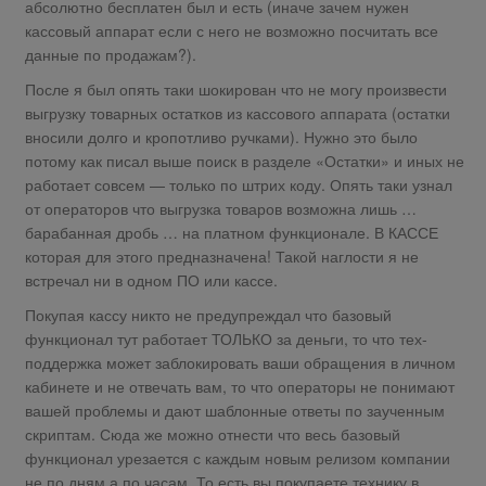
абсолютно бесплатен был и есть (иначе зачем нужен
кассовый аппарат если с него не возможно посчитать все
данные по продажам?).
После я был опять таки шокирован что не могу произвести
выгрузку товарных остатков из кассового аппарата (остатки
вносили долго и кропотливо ручками). Нужно это было
потому как писал выше поиск в разделе «Остатки» и иных не
работает совсем — только по штрих коду. Опять таки узнал
от операторов что выгрузка товаров возможна лишь …
барабанная дробь … на платном функционале. В КАССЕ
которая для этого предназначена! Такой наглости я не
встречал ни в одном ПО или кассе.
Покупая кассу никто не предупреждал что базовый
функционал тут работает ТОЛЬКО за деньги, то что тех-
поддержка может заблокировать ваши обращения в личном
кабинете и не отвечать вам, то что операторы не понимают
вашей проблемы и дают шаблонные ответы по заученным
скриптам. Сюда же можно отнести что весь базовый
функционал урезается с каждым новым релизом компании
не по дням а по часам. То есть вы покупаете технику в