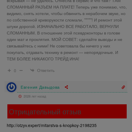
вскрывая — не удалось. Отнесла в сервис и что там? ТАМ
СЛОМАННЫЙ РАЗЪЕМ НА ПЛАТЕ! Теперь уже понимаю, что,
видимо, снять хотели, чтобы обвинить в нерабочем звуке, но
по собственной криворукости сломали, *****! И ремонт этой
штуки дорогой. ИЗНАЧАЛЬНО ВСЕ РАБОТАЛО, ВЕРНУЛИ
СЛОМАННЫМ. В отношение этой псевдоконторы в голове
один мат и проклятия. МОЙ СОВЕТ: сделайте выводы и не
связывайтесь с ними! Не советовала бы ничего у них
покупать, отдавать технику в ремонт — непорядочные. И
ТЕМ БОЛЕЕ НИКАКОГО ТРЕЙД ИНА!
Ответить
0
Евгения Давыдова
2026 лет назад
Отрицательный отзыв
http://otzyv.expert/mitarstva-s-knopkoy-2198235