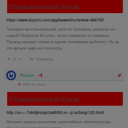
Отрицательный отзыв
https://www.otzyvru.com/applesweetru/review-484793
Телефон восстановленый, хотя по телефону уверяли что
новый! Покупали 6s плюс, чехол привезли от семерки.
Провод зарядки только в одном положении работает. Ну за
эти деньги чуда не случилось.
Ответить
0
Roman
2026 лет назад
Отрицательный отзыв
http://xn—-7sbhjbnzqln3a8hfbf.xn--p1ai/blog/120.html
Магазин ужасно выполняе гарантийные обязательства,
точнее не выплняет их вовсе.