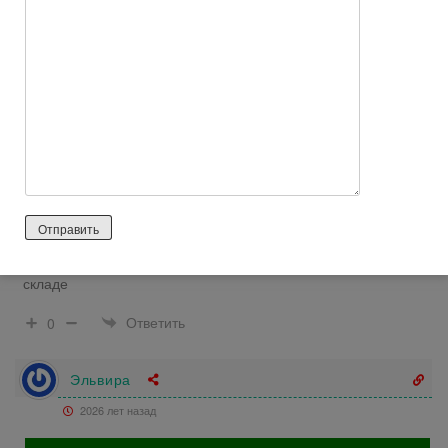
Гость
2026 лет назад
Положительный отзыв
https://www.otzyvru.com/applesweetru/review-495282
Вполне сносный магазин, ничем не хуже других, покупала
здесь сете сотовик и аксессуары, чехол и наушники. Доставка
быстрая, менеджер вполне грамотен в вопросах
преимуществ того или иного телефона, да и наличия на
складе
Ответить
0
Эльвира
2026 лет назад