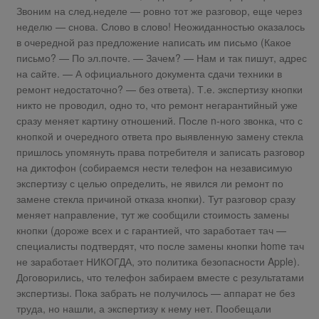
Звоним на след.неделе — ровно тот же разговор, еще через
неделю — снова. Слово в слово! Неожиданностью оказалось
в очередной раз предложение написать им письмо (Какое
письмо? — По эл.почте. — Зачем? — Нам и так пишут, адрес
на сайте. — А официального документа сдачи техники в
ремонт недостаточно? — без ответа). Т.е. экспертизу кнопки
никто не проводил, одно то, что ремонт негарантийный уже
сразу меняет картину отношений. После n-ного звонка, что с
кнопкой и очередного ответа про выявленную замену стекла
пришлось упомянуть права потребителя и записать разговор
на диктофон (собираемся нести телефон на независимую
экспертизу с целью определить, не явился ли ремонт по
замене стекла причиной отказа кнопки). Тут разговор сразу
меняет направление, тут же сообщили стоимость замены
кнопки (дороже всех и с гарантией, что заработает тач —
специалисты подтвердят, что после замены кнопки home тач
не заработает НИКОГДА, это политика безопасности Apple).
Договорились, что телефон забираем вместе с результатами
экспертизы. Пока забрать не получилось — аппарат не без
труда, но нашли, а экспертизу к нему нет. Пообещали