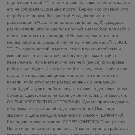
еще и испортили! ****, а не магазин! За такие деньги отдавать
его не собиралась, смешно просто! Вернули со словами, что
не работает кнопка блокировки! Но сдавала я его с
работающей! (Абсолютно работающий айпад!!!). Двадцать
раз пожалела, что не сделала полный видеообзор для себя с
целью защиты от таких кадров! На мои слова о том, что
кнопка работала, сказали: «ну не мы ж ее сломали?!». ЛОЛ,
****. По дороге домой, в метро, стала изучать проблему и
выяснилось, что в настройках бегунок для смарт кейса
переключен, что означает, что без него (кейса) блокировка
работать не будет. Из этого делайте вывод сами: либо у них
настолько неразбирающиеся мастера, что они этого не
поняли, либо это просто развод наивных и незнающих
людей, дабы купить работающую технику по дешевке путем
обмана. Сдается мне, не такие уж они и тупы, учитывая, что
ОН БЫЛ АБСОЛЮТНО ИСПРАВНЫМ! Далее, приехав домой,
обнаружила вскрытие айпада. Как именно? Пыль под
экраном и щель между алюминием и стеклом. ШИКАРНО!
Шлепнули стекло и отдали. СУПЕР-КОНТОРА! Палец вверх!
Но это еще не самое страшное… У меня перестал работать
выводящий звук динамик. Как ни старалась починить не