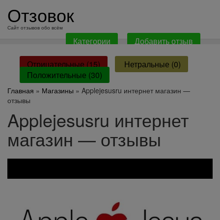
перейти
Отзовок
к
содержанию
Сайт отзывов обо всём
Категории
Добавить отзыв
Отрицательные (15)
Нетральные (0)
Положительные (30)
Главная
»
Магазины
» Applejesusru интернет магазин —
отзывы
Applejesusru интернет
магазин — отзывы