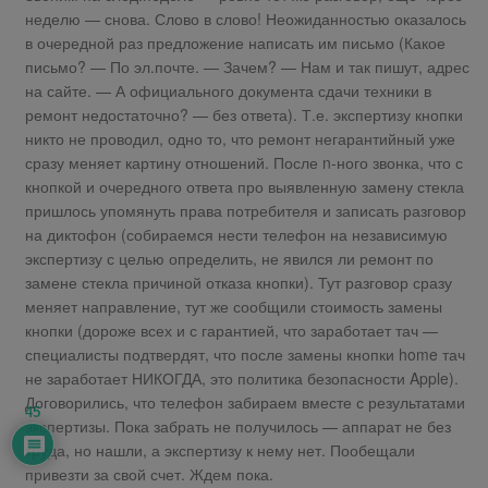
неделю — снова. Слово в слово! Неожиданностью оказалось
в очередной раз предложение написать им письмо (Какое
письмо? — По эл.почте. — Зачем? — Нам и так пишут, адрес
на сайте. — А официального документа сдачи техники в
ремонт недостаточно? — без ответа). Т.е. экспертизу кнопки
никто не проводил, одно то, что ремонт негарантийный уже
сразу меняет картину отношений. После n-ного звонка, что с
кнопкой и очередного ответа про выявленную замену стекла
пришлось упомянуть права потребителя и записать разговор
на диктофон (собираемся нести телефон на независимую
экспертизу с целью определить, не явился ли ремонт по
замене стекла причиной отказа кнопки). Тут разговор сразу
меняет направление, тут же сообщили стоимость замены
кнопки (дороже всех и с гарантией, что заработает тач —
специалисты подтвердят, что после замены кнопки home тач
не заработает НИКОГДА, это политика безопасности Apple).
Договорились, что телефон забираем вместе с результатами
45
экспертизы. Пока забрать не получилось — аппарат не без
труда, но нашли, а экспертизу к нему нет. Пообещали
привезти за свой счет. Ждем пока.