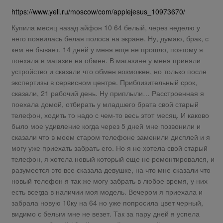
https://www.yell.ru/moscow/com/applejesus_10973670/
Купила месяц назад айфон 10 64 белый, через неделю у
него появилась белая полоса на экране. Ну, думаю, брак, с
кем не бывает. 14 дней у меня еще не прошло, поэтому я
поехала в магазин на обмен. В магазине у меня приняли
устройство и сказали что обмен возможен, но только после
экспертизы в сервисном центре. Приблизительный срок,
сказали, 21 рабочий день. Ну приплыли… Расстроенная я
поехала домой, отбирать у младшего брата свой старый
телефон, ходить то надо с чем-то весь этот месяц. И каково
было мое удивление когда через 5 дней мне позвонили и
сказали что в моем старом телефоне заменили дисплей и я
могу уже приехать забрать его. Но я не хотела свой старый
телефон, я хотела новый который еще не ремонтировался, и
разумеется это все сказала девушке, на что мне сказали что
новый телефон я так же могу забрать в любое время, у них
есть всегда в наличии моя модель. Вечером я приехала и
забрала новую 10ку на 64 но уже попросила цвет черный,
видимо с белым мне не везет. Так за пару дней я успела