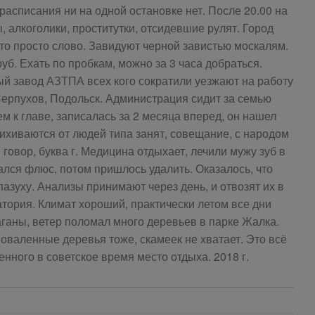
асписания ни на одной остановке нет. После 20.00 на
 алкоголики, проститутки, отсидевшие рулят. Город
это просто слово. Завидуют черной завистью москалям.
руб. Ехать по пробкам, можно за 3 часа добраться.
ный завод АЗТПА всех кого сократили уезжают на работу
ерпухов, Подольск. Администрация сидит за семью
м к главе, записалась за 2 месяца вперед, он нашел
пихиваются от людей типа занят, совещание, с народом
 говор, буква г. Медицина отдыхает, лечили мужу зуб в
чался флюс, потом пришлось удалить. Оказалось, что
азуху. Анализы принимают через день, и отвозят их в
атория. Климат хороший, практически летом все дни
ганы, ветер поломал много деревьев в парке Жалка.
поваленные деревья тоже, скамеек не хватает. Это всё
енного в советское время место отдыха. 2018 г.