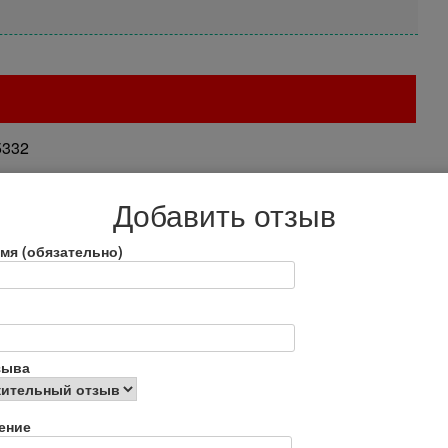
5332
Добавить отзыв
мя (обязательно)
зыва
8.html
ение