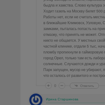
быдла и хамства. Слово культура 
Ходит газель на Москву билет 500 
Работы нет, если не считать мест
в ближайшие Климовск, Узловую, С
замками, пыталась попасть на прие
отмазку, что принять не может. От
никто не общается. У местных свой
частной клинике, отдали 5 тыс, на
пломбу пропихнули в гайморовую п
город Орел, только там есть лабор
солнечные. Случаются дожди и ура
Парк запущен, мусор не убирают, 
что осталось от развитого и постро
0
Ответить
Ирина Старшинова