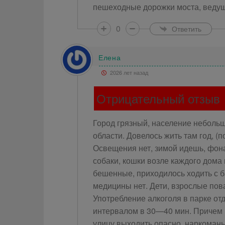
пешеходные дорожки моста, ведущ
0
Ответить
Елена
2026 лет назад
Отрицательный отзыв
Город грязный, население небольш
области. Довелось жить там год, (
Освещения нет, зимой идешь, фон
собаки, кошки возле каждого дома
бешенные, приходилось ходить с ба
медицины нет. Дети, взрослые пов
Употребление алкоголя в парке от
интервалом в 30—40 мин. Причем р
улицу выходить опасно, наркоманы,