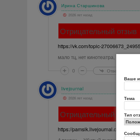
Ирина Старшинова
2026 лет назад
Отрицательный отзыв
https://vk.com/topic-27006673_2495
мало тц, нет кинотеатра, грязно
0
Ответить
Ваше и
livejournal
Тема
2026 лет назад
Отрицательный отзыв
Тип от
https://pamsik.livejournal.com/14088
Сообщ