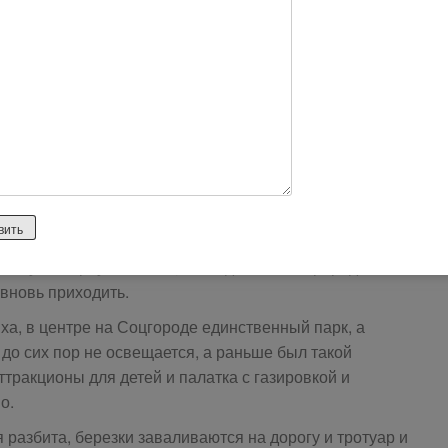
5332
 но нужно приучать всех, кто отдыхает на природе
 вновь приходить.
ха, в центре на Соцгороде единственный парк, а
 до сих пор не освещается, а раньше был такой
тракционы для детей и палатка с газировкой и
о.
 разбита, березки заваливаются на дорогу и тротуар и