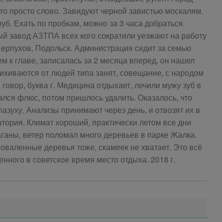
это просто слово. Завидуют черной завистью москалям.
руб. Ехать по пробкам, можно за 3 часа добраться.
ный завод АЗТПА всех кого сократили уезжают на работу
ерпухов, Подольск. Администрация сидит за семью
м к главе, записалась за 2 месяца вперед, он нашел
пихиваются от людей типа занят, совещание, с народом
 говор, буква г. Медицина отдыхает, лечили мужу зуб в
чался флюс, потом пришлось удалить. Оказалось, что
азуху. Анализы принимают через день, и отвозят их в
атория. Климат хороший, практически летом все дни
ганы, ветер поломал много деревьев в парке Жалка.
поваленные деревья тоже, скамеек не хватает. Это всё
енного в советское время место отдыха. 2018 г.