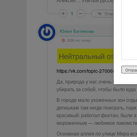
Алексин… Убитый русский город…
1
Ответить
Юлия Батинова
2026 лет назад
Нейтральный отзыв
https://vk.com/topic-27006673_2495
Да, природа у нас очень красивая,
убирать за собой, чтобы было куда
В городе мало ухоженных зон отды
детишкам там негде поиграть, парк
красивый: работал фонтан, были ат
мороженным — любимое лакомств
Основная аллея по улице Мира вся