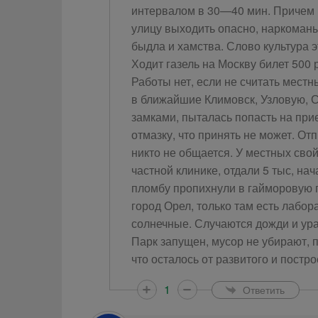
интервалом в 30—40 мин. Причем р
улицу выходить опасно, наркоманы,
быдла и хамства. Слово культура 
Ходит газель на Москву билет 500 
Работы нет, если не считать мест
в ближайшие Климовск, Узловую, С
замками, пыталась попасть на прие
отмазку, что принять не может. От
никто не общается. У местных свой
частной клинике, отдали 5 тыс, на
пломбу пропихнули в гайморовую п
город Орел, только там есть лабор
солнечные. Случаются дожди и ура
Парк запущен, мусор не убирают, 
что осталось от развитого и постро
1
Ответить