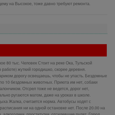
ему на Высокое, тоже давно требуют ремонта.
ое 80 тыс. Человек Стоит на реке Ока, Тульской
по работе) жуткий городишко, скорее деревня.
ариком дорогу освещаешь, чтобы не упасть. Бездомные
 по 10 бездомных животных. Приюта им нет, собаки
лончиком. Отсрел тоже не ведется, дорог нет,
ально ругаются матом, даже на уроках в школе.
дыха Жалка, считается норма. Автобусы ходят с
асписания ни на одной остановке нет. После 20.00 на
 алкоголики, проститутки, отсидевшие рулят. Город