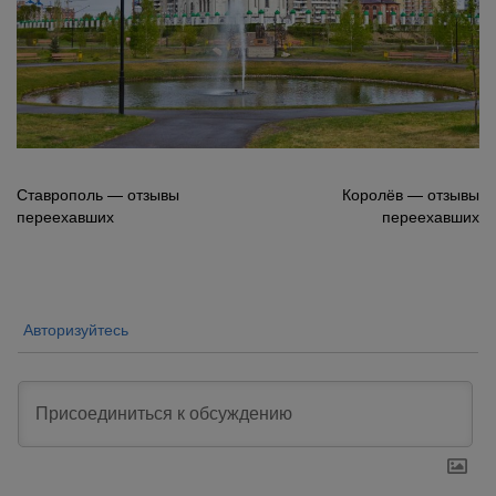
Навигация
Ставрополь — отзывы
Королёв — отзывы
переехавших
переехавших
по
записям
Авторизуйтесь