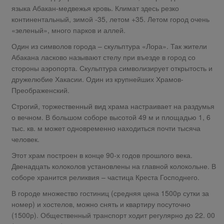
языка Абакан-медвежья кровь. Климат здесь резко
континентальный, зимой -35, летом +35. Летом город очень
«зеленый», много парков и аллей.
Один из символов города – скульптура «Лора». Так жители
Абакана ласково называют стелу при въезде в город со
стороны аэропорта. Скульптура символизирует открытость и
дружелюбие Хакасии. Один из крупнейших Храмов-
Преображенский.
Строгий, торжественный вид храма настраивает на раздумья
о вечном. В большом соборе высотой 49 м и площадью 1, 6
тыс. кв. м может одновременно находиться почти тысяча
человек.
Этот храм построен в конце 90-х годов прошлого века.
Двенадцать колоколов установлены на главной колокольне. В
соборе хранится реликвия – частица Креста Господнего.
В городе множество гостиниц (средняя цена 1500р сутки за
номер) и хостелов, можно снять и квартиру посуточно
(1500р). Общественный транспорт ходит регулярно до 22. 00