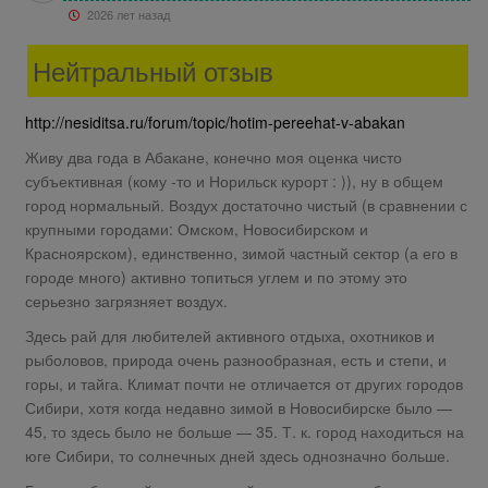
2026 лет назад
Нейтральный отзыв
http://nesiditsa.ru/forum/topic/hotim-pereehat-v-abakan
Живу два года в Абакане, конечно моя оценка чисто
субъективная (кому -то и Норильск курорт : )), ну в общем
город нормальный. Воздух достаточно чистый (в сравнении с
крупными городами: Омском, Новосибирском и
Красноярском), единственно, зимой частный сектор (а его в
городе много) активно топиться углем и по этому это
серьезно загрязняет воздух.
Здесь рай для любителей активного отдыха, охотников и
рыболовов, природа очень разнообразная, есть и степи, и
горы, и тайга. Климат почти не отличается от других городов
Сибири, хотя когда недавно зимой в Новосибирске было —
45, то здесь было не больше — 35. Т. к. город находиться на
юге Сибири, то солнечных дней здесь однозначно больше.