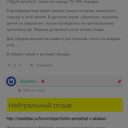
(18руб автобус), такси по городу 70-100 поездка.
В краеведческом музее можно узнать историю хакасского
народа и этой земли. В детском парке «Орленок» покатать
детей на каруселях, потом пройдитесь по центральному
проспекту им. Ленина до вечного огня аллеи славы.
Для обедов множество кафе и ресторанов, почти на каждом
углу.
В общем тихий и уютный городок.
Ответить
0
Vladimir
2026 лет назад
Нейтральный отзыв
http://nesiditsa.ru/forum/topic/hotim-pereehat-v-abakan
Живу два года в Абакане, конечно моя оценка чисто