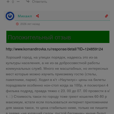
Ответить
0
Михаил
2026 лет назад
Положительный отзыв
http://www.komandirovka.ru/response/detail/?ID=124859124
Хороший город, на улицах порядок, надеюсь это из-за
культуры населения, а не из-за добросовестной работы
коммунальных служб. Много не масштабных, но интересных
мест которые можно изучить приезжему гостю (стелы,
памятники, парки). Ходил в к/т «Наутилус» цены на билеты
порадовали особенно нон-стоп когда за 100р, я посмотрел 4
фильма подряд, правда тяжко с 23. 00 до 07. 00 провести в к/
т. : ) Стоимость такси по городу тоже греют кошелек 60-80 р
максимум, кстати если пользоваться интернет приложением
для заказа такси, то цена стабильно ниже, только не пишите
в заявке «не курящий салон, пустой багажник» иначе будут