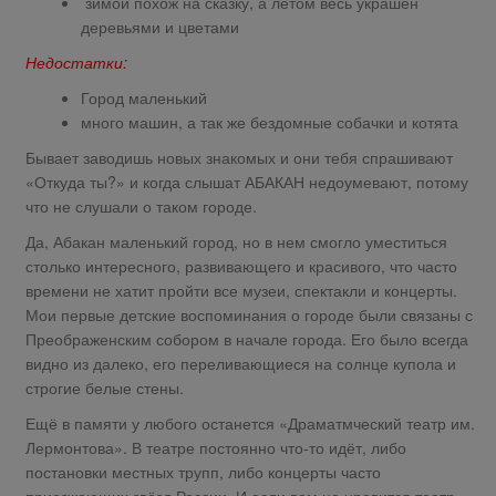
зимой похож на сказку, а летом весь украшен
деревьями и цветами
Недостатки:
Город маленький
много машин, а так же бездомные собачки и котята
Бывает заводишь новых знакомых и они тебя спрашивают
«Откуда ты?» и когда слышат АБАКАН недоумевают, потому
что не слушали о таком городе.
Да, Абакан маленький город, но в нем смогло уместиться
столько интересного, развивающего и красивого, что часто
времени не хатит пройти все музеи, спектакли и концерты.
Мои первые детские воспоминания о городе были связаны с
Преображенским собором в начале города. Его было всегда
видно из далеко, его переливающиеся на солнце купола и
строгие белые стены.
Ещё в памяти у любого останется «Драматмческий театр им.
Лермонтова». В театре постоянно что-то идёт, либо
постановки местных трупп, либо концерты часто
приезжающих звёзд России. И если вам не нравится театр,