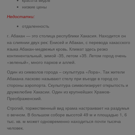
низкие цены
Недостатки:
отдаленность
г. Абакан — это столица республики Хакасия. Находится он
на слиянии двух рек: Енисей и Абакан, с перевода хакасского
языка Абакан-медвежья кровь. Климат здесь резко
континентальный, зимой -35, летом +35. Летом город очень
«зеленый», много парков и аллей.
Один из символов города – скульптура «Лора». Так жители
Абакана ласково называют стелу при въезде в город со
стороны аэропорта. Скульптура символизирует открытость и
дружелюбие Хакасии. Один из крупнейших Храмов-
Преображенский.
Строгий, торжественный вид храма настраивает на раздумья
о вечном. В большом соборе высотой 49 м и площадью 1, 6
тыс. кв. м может одновременно находиться почти тысяча
человек.