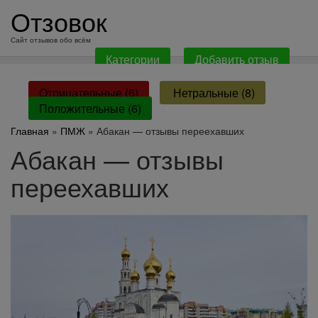
перейти
Отзовок
к
содержанию
Сайт отзывов обо всём
Категории
Добавить отзыв
Отрицательные (6)
Нетральные (8)
Положительные (6)
Главная
»
ПМЖ
» Абакан — отзывы переехавших
Абакан — отзывы
переехавших