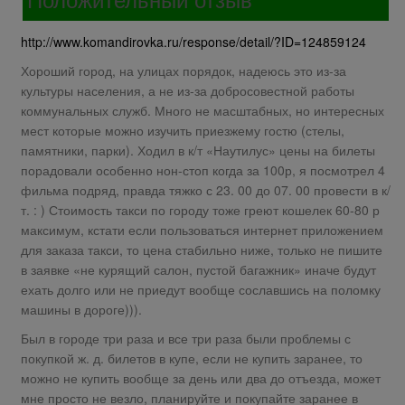
http://www.komandirovka.ru/response/detail/?ID=124859124
Хороший город, на улицах порядок, надеюсь это из-за
культуры населения, а не из-за добросовестной работы
коммунальных служб. Много не масштабных, но интересных
мест которые можно изучить приезжему гостю (стелы,
памятники, парки). Ходил в к/т «Наутилус» цены на билеты
порадовали особенно нон-стоп когда за 100р, я посмотрел 4
фильма подряд, правда тяжко с 23. 00 до 07. 00 провести в к/
т. : ) Стоимость такси по городу тоже греют кошелек 60-80 р
максимум, кстати если пользоваться интернет приложением
для заказа такси, то цена стабильно ниже, только не пишите
в заявке «не курящий салон, пустой багажник» иначе будут
ехать долго или не приедут вообще сославшись на поломку
машины в дороге))).
Был в городе три раза и все три раза были проблемы с
покупкой ж. д. билетов в купе, если не купить заранее, то
можно не купить вообще за день или два до отъезда, может
мне просто не везло, планируйте и покупайте заранее в