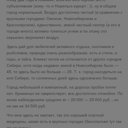
субъективная (кому -то и Норильск курорт : )), ну в общем
город нормальный. Воздух достаточно чистый (в сравнении с
крупными городами: Омском, Новосибирском и
Красноярском), единственно, зимой частный сектор (а его в
городе много) активно топиться углем и по этому это
серьезно загрязняет воздух.
Здесь рай для любителей активного отдыха, охотников и
рыболовов, природа очень разнообразная, есть и степи, и
горы, и тайга. Климат почти не отличается от других городов
Сибири, хотя когда недавно зимой в Новосибирске было —
45, то здесь было не больше — 35. Т. к. город находиться на
юге Сибири, то солнечных дней здесь однозначно больше.
Город небольшой и компактный, на дорогах пробок почти
нет. Криминал не свирепствует, все достаточно спокойно. По
моим наблюдениям средняя зп ~ 20 000 — 25 000 руб. , но
не как не 34 500 руб.
Что мне здесь не хватает, так это хорошей платной
медицины, какая есть в крупных городах (бесплатная тут так
же не очень).