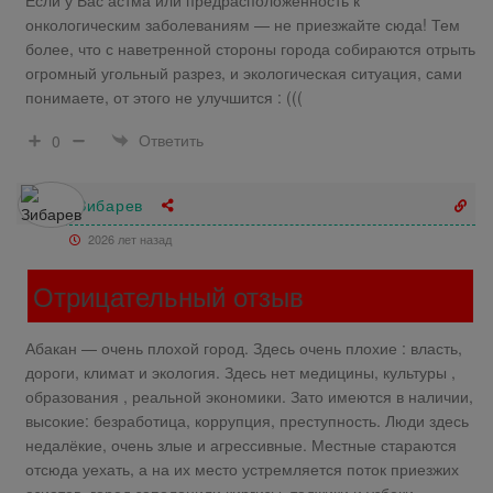
онкологическим заболеваниям — не приезжайте сюда! Тем
более, что с наветренной стороны города собираются отрыть
огромный угольный разрез, и экологическая ситуация, сами
понимаете, от этого не улучшится : (((
Ответить
0
Зибарев
2026 лет назад
Отрицательный отзыв
Абакан — очень плохой город. Здесь очень плохие : власть,
дороги, климат и экология. Здесь нет медицины, культуры ,
образования , реальной экономики. Зато имеются в наличии,
высокие: безработица, коррупция, преступность. Люди здесь
недалёкие, очень злые и агрессивные. Местные стараются
отсюда уехать, а на их место устремляется поток приезжих
азиатов, город заполонили киргизы, таджики и узбеки.