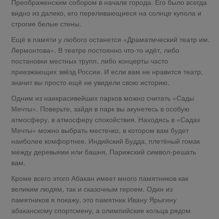
Преображенским собором в начале города. Его было всегда
видно из далеко, его переливающиеся на солнце купола и
строгие белые стены.
Ещё в памяти у любого останется «Драматмческий театр им.
Лермонтова». В театре постоянно что-то идёт, либо
постановки местных трупп, либо концерты часто
приезжающих звёзд России. И если вам не нравится театр,
значит вы просто ещё не увидели свою историю.
Одним из наикрасивейших парков можно считать «Сады
Мечты». Поверьте, зайдя в парк вы акунетесь в особую
атмосферу, в атмосферу спокойствия. Находясь в «Садах
Мечты» можно выбрать местечко, в котором вам будет
наиболее комфортнее. Индийский Будда, плетёный гомак
между деревьями или башня, Парижский символ-решать
вам.
Кроме всего этого Абакан имеет много памятников как
великим людям, так и сказочным героем. Один из
памятников я покажу, это памятник Ивану Ярыгину
абаканскому спортсмену, а олимпийские кольца рядом